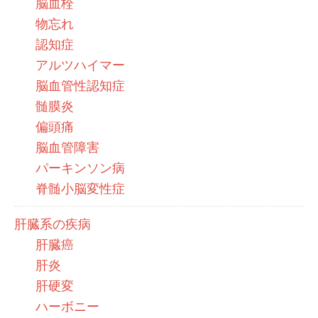
脳血栓
物忘れ
認知症
アルツハイマー
脳血管性認知症
髄膜炎
偏頭痛
脳血管障害
パーキンソン病
脊髄小脳変性症
肝臓系の疾病
肝臓癌
肝炎
肝硬変
ハーボニー