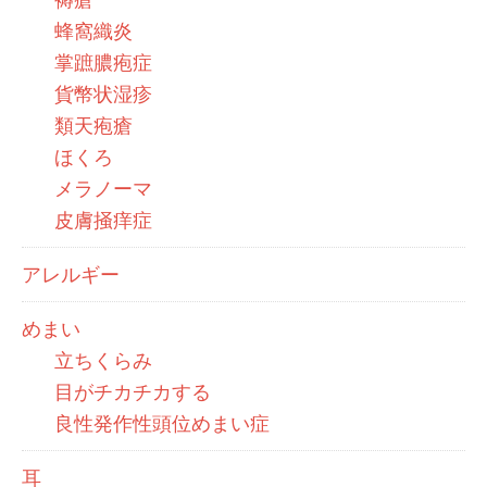
蜂窩織炎
掌蹠膿疱症
貨幣状湿疹
類天疱瘡
ほくろ
メラノーマ
皮膚掻痒症
アレルギー
めまい
立ちくらみ
目がチカチカする
良性発作性頭位めまい症
耳