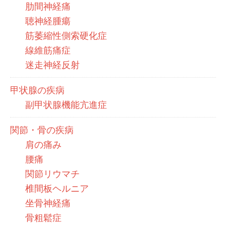
肋間神経痛
聴神経腫瘍
筋萎縮性側索硬化症
線維筋痛症
迷走神経反射
甲状腺の疾病
副甲状腺機能亢進症
関節・骨の疾病
肩の痛み
腰痛
関節リウマチ
椎間板ヘルニア
坐骨神経痛
骨粗鬆症