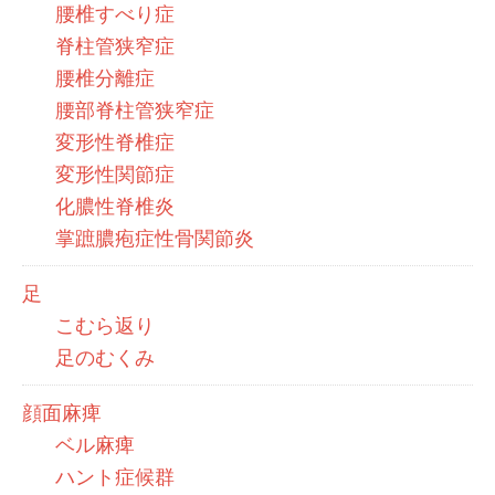
腰椎すべり症
脊柱管狭窄症
腰椎分離症
腰部脊柱管狭窄症
変形性脊椎症
変形性関節症
化膿性脊椎炎
掌蹠膿疱症性骨関節炎
足
こむら返り
足のむくみ
顔面麻痺
ベル麻痺
ハント症候群