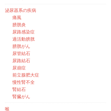
泌尿器系の疾病
痛風
膀胱炎
尿路感染症
過活動膀胱
膀胱がん
尿管結石
尿路結石
尿崩症
前立腺肥大症
慢性腎不全
腎結石
腎臓がん
喉