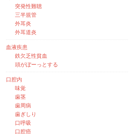
突発性難聴
三半規管
外耳炎
外耳道炎
血液疾患
鉄欠乏性貧血
頭がぼーっとする
口腔内
味覚
歯茎
歯周病
歯ぎしり
口呼吸
口腔癌