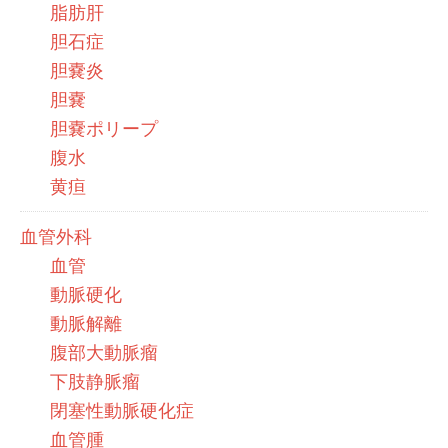
脂肪肝
胆石症
胆嚢炎
胆嚢
胆嚢ポリープ
腹水
黄疸
血管外科
血管
動脈硬化
動脈解離
腹部大動脈瘤
下肢静脈瘤
閉塞性動脈硬化症
血管腫