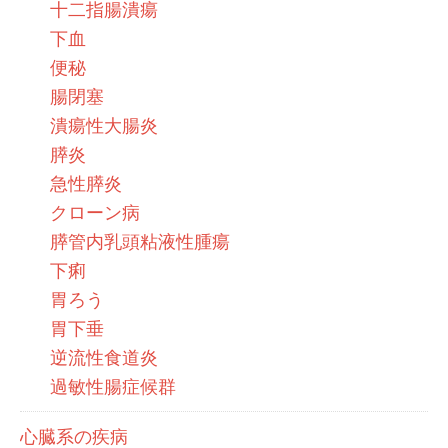
十二指腸潰瘍
下血
便秘
腸閉塞
潰瘍性大腸炎
膵炎
急性膵炎
クローン病
膵管内乳頭粘液性腫瘍
下痢
胃ろう
胃下垂
逆流性食道炎
過敏性腸症候群
心臓系の疾病