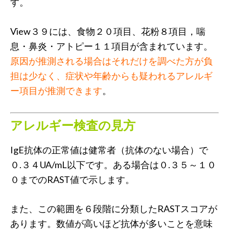
す。
View３９には、食物２０項目、花粉８項目，喘
息・鼻炎・アトピー１１項目が含まれています。
原因が推測される場合はそれだけを調べた方が負
担は少なく、症状や年齢からも疑われるアレルギ
ー項目が推測できます
。
アレルギー検査の見方
IgE抗体の正常値は健常者（抗体のない場合）で
０.３４UA/mL以下です。ある場合は０.３５～１０
０までのRAST値で示します。
また、この範囲を６段階に分類したRASTスコアが
あります。数値が高いほど抗体が多いことを意味