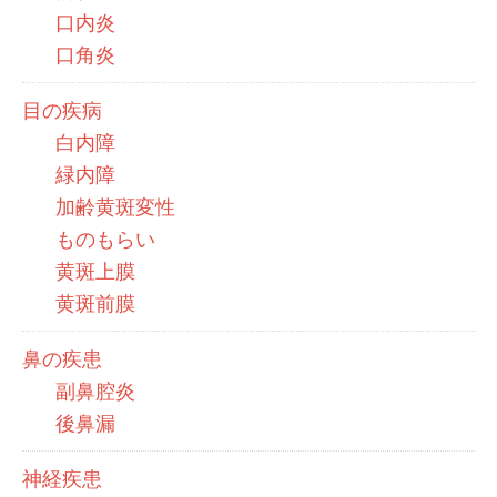
口内炎
口角炎
目の疾病
白内障
緑内障
加齢黄斑変性
ものもらい
黄斑上膜
黄斑前膜
鼻の疾患
副鼻腔炎
後鼻漏
神経疾患