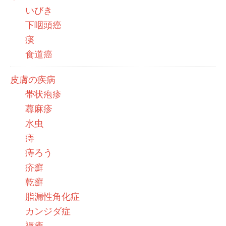
いびき
下咽頭癌
痰
食道癌
皮膚の疾病
帯状疱疹
蕁麻疹
水虫
痔
痔ろう
疥癬
乾癬
脂漏性角化症
カンジダ症
褥瘡