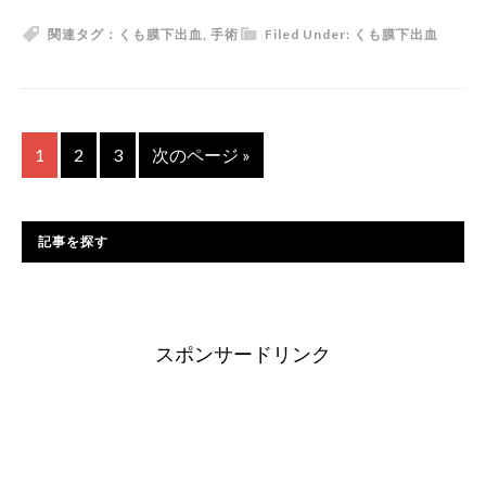
関連タグ：
くも膜下出血
,
手術
Filed Under:
くも膜下出血
1
2
3
次のページ »
記事を探す
スポンサードリンク