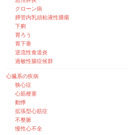
クローン病
膵管内乳頭粘液性腫瘍
下痢
胃ろう
胃下垂
逆流性食道炎
過敏性腸症候群
心臓系の疾病
狭心症
心筋梗塞
動悸
拡張型心筋症
不整脈
慢性心不全