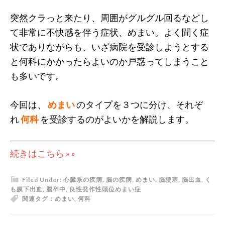
突然クラっと来たり、周囲がグルグル回るなどし
て非常に不快感を伴う症状、めまい。よく聞く症
状でありながらも、いざ病院を受診しようとする
と何科にかかったらよいのか戸惑ってしまうこと
も多いです。
今回は、
めまい
のタイプを３つに分け、それぞ
れ
何科
を受診するのがよいかを解説します。
続きはこちら » »
Filed Under:
心臓系の疾病
,
脳の疾病
,
めまい
,
脳梗塞
,
脳出血
,
く
も膜下出血
,
脳卒中
,
良性発作性頭位めまい症
関連タグ：
めまい
,
何科