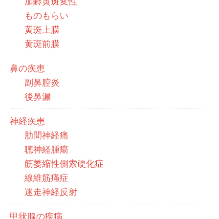
加齢黄斑変性
ものもらい
黄斑上膜
黄斑前膜
鼻の疾患
副鼻腔炎
後鼻漏
神経疾患
肋間神経痛
聴神経腫瘍
筋萎縮性側索硬化症
線維筋痛症
迷走神経反射
甲状腺の疾病