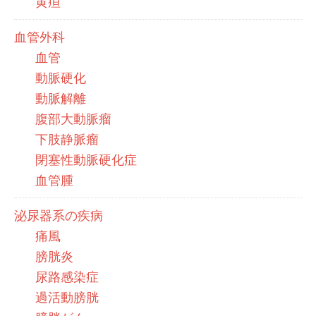
黄疸
血管外科
血管
動脈硬化
動脈解離
腹部大動脈瘤
下肢静脈瘤
閉塞性動脈硬化症
血管腫
泌尿器系の疾病
痛風
膀胱炎
尿路感染症
過活動膀胱