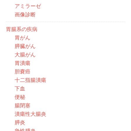
アミラーゼ
画像診断
胃腸系の疾病
胃がん
膵臓がん
大腸がん
胃潰瘍
胆嚢癌
十二指腸潰瘍
下血
便秘
腸閉塞
潰瘍性大腸炎
膵炎
急性膵炎