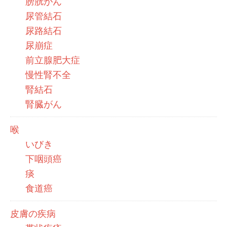
膀胱がん
尿管結石
尿路結石
尿崩症
前立腺肥大症
慢性腎不全
腎結石
腎臓がん
喉
いびき
下咽頭癌
痰
食道癌
皮膚の疾病