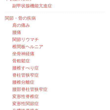
副甲状腺機能亢進症
関節・骨の疾病
肩の痛み
腰痛
関節リウマチ
椎間板ヘルニア
坐骨神経痛
骨粗鬆症
腰椎すべり症
脊柱管狭窄症
腰椎分離症
腰部脊柱管狭窄症
変形性脊椎症
変形性関節症