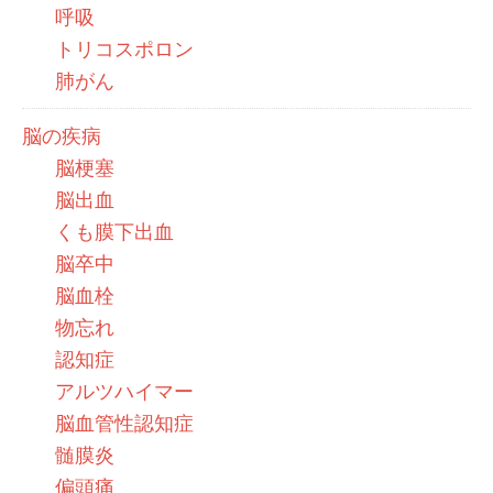
呼吸
トリコスポロン
肺がん
脳の疾病
脳梗塞
脳出血
くも膜下出血
脳卒中
脳血栓
物忘れ
認知症
アルツハイマー
脳血管性認知症
髄膜炎
偏頭痛