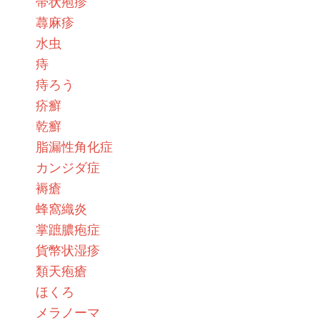
帯状疱疹
蕁麻疹
水虫
痔
痔ろう
疥癬
乾癬
脂漏性角化症
カンジダ症
褥瘡
蜂窩織炎
掌蹠膿疱症
貨幣状湿疹
類天疱瘡
ほくろ
メラノーマ