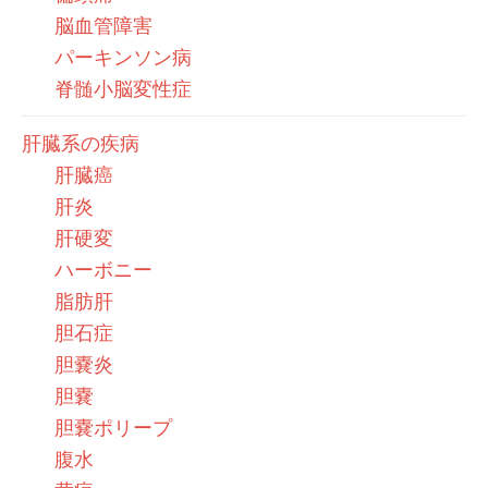
脳血管障害
パーキンソン病
脊髄小脳変性症
肝臓系の疾病
肝臓癌
肝炎
肝硬変
ハーボニー
脂肪肝
胆石症
胆嚢炎
胆嚢
胆嚢ポリープ
腹水