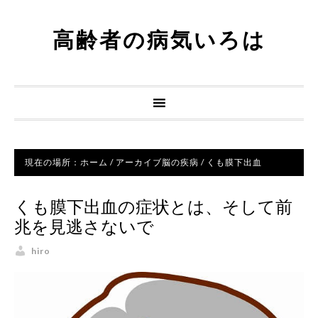
高齢者の病気いろは
現在の場所：
ホーム
/
アーカイブ
脳の疾病
/
くも膜下出血
くも膜下出血の症状とは、そして前
兆を見逃さないで
hiro