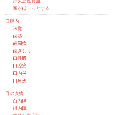
鉄欠乏性貧血
頭がぼーっとする
口腔内
味覚
歯茎
歯周病
歯ぎしり
口呼吸
口腔癌
口内炎
口角炎
目の疾病
白内障
緑内障