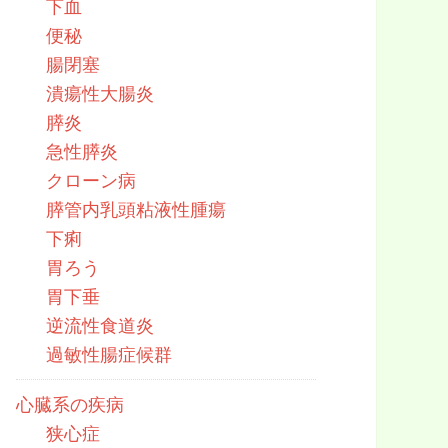
下血
便秘
腸閉塞
潰瘍性大腸炎
膵炎
急性膵炎
クローン病
膵管内乳頭粘液性腫瘍
下痢
胃ろう
胃下垂
逆流性食道炎
過敏性腸症候群
心臓系の疾病
狭心症