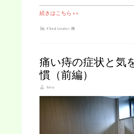
続きはこちら » »
Filed Under:
痔
痛い痔の症状と気
慣（前編）
hiro