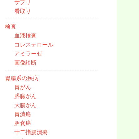
サプリ
看取り
検査
血液検査
コレステロール
アミラーゼ
画像診断
胃腸系の疾病
胃がん
膵臓がん
大腸がん
胃潰瘍
胆嚢癌
十二指腸潰瘍