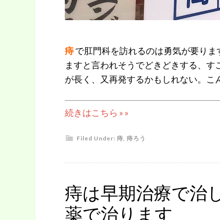
痔
で肛門科を訪れるのは勇気が要りま
ますと言われそうでどきどきする、す
が長く、又再発するかもしれない。こ
続きはこちら » »
Filed Under:
痔
,
痔ろう
痔は早期治療で治
薬で治ります