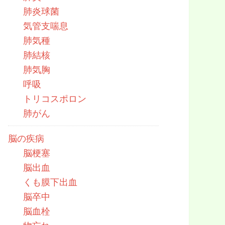
肺炎球菌
気管支喘息
肺気種
肺結核
肺気胸
呼吸
トリコスポロン
肺がん
脳の疾病
脳梗塞
脳出血
くも膜下出血
脳卒中
脳血栓