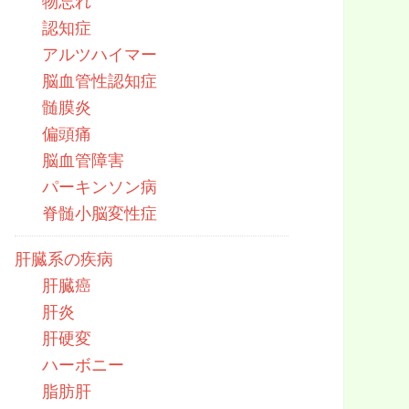
物忘れ
認知症
アルツハイマー
脳血管性認知症
髄膜炎
偏頭痛
脳血管障害
パーキンソン病
脊髄小脳変性症
肝臓系の疾病
肝臓癌
肝炎
肝硬変
ハーボニー
脂肪肝