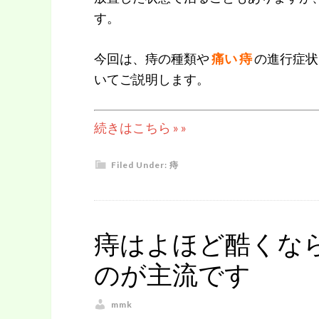
す。
今回は、痔の種類や
痛い 痔
の進行症状
いてご説明します。
続きはこちら » »
Filed Under:
痔
痔はよほど酷くな
のが主流です
mmk