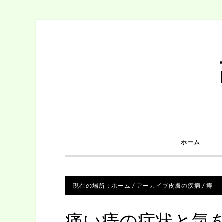
ホーム
現在の場所：
ホーム
/
アーカイブ
皮膚の疾病
/
痔
痛い痔の症状と気