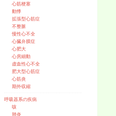
心筋梗塞
動悸
拡張型心筋症
不整脈
慢性心不全
心臓弁膜症
心肥大
心房細動
虚血性心不全
肥大型心筋症
心筋炎
期外収縮
呼吸器系の疾病
咳
肺炎