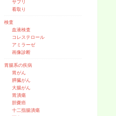
サプリ
看取り
検査
血液検査
コレステロール
アミラーゼ
画像診断
胃腸系の疾病
胃がん
膵臓がん
大腸がん
胃潰瘍
胆嚢癌
十二指腸潰瘍