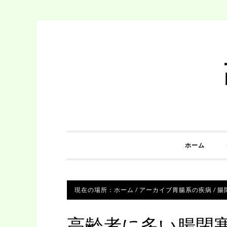
ホーム
現在の場所：
ホーム
/
アーカイブ
胃腸系の疾病
/
腸
高齢者に多い腸閉