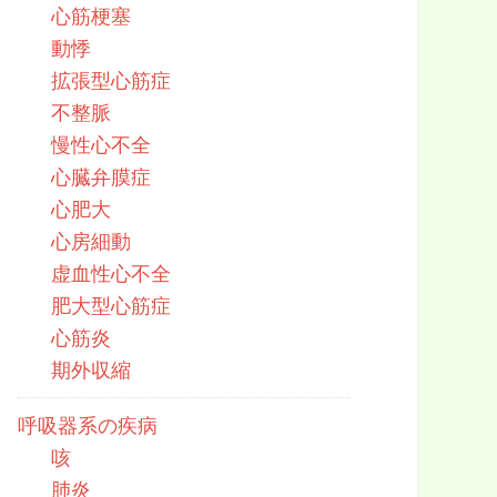
心筋梗塞
動悸
拡張型心筋症
不整脈
慢性心不全
心臓弁膜症
心肥大
心房細動
虚血性心不全
肥大型心筋症
心筋炎
期外収縮
呼吸器系の疾病
咳
肺炎