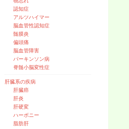
物忘れ
認知症
アルツハイマー
脳血管性認知症
髄膜炎
偏頭痛
脳血管障害
パーキンソン病
脊髄小脳変性症
肝臓系の疾病
肝臓癌
肝炎
肝硬変
ハーボニー
脂肪肝