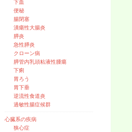
下血
便秘
腸閉塞
潰瘍性大腸炎
膵炎
急性膵炎
クローン病
膵管内乳頭粘液性腫瘍
下痢
胃ろう
胃下垂
逆流性食道炎
過敏性腸症候群
心臓系の疾病
狭心症