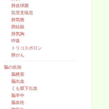
肺炎球菌
気管支喘息
肺気種
肺結核
肺気胸
呼吸
トリコスポロン
肺がん
脳の疾病
脳梗塞
脳出血
くも膜下出血
脳卒中
脳血栓