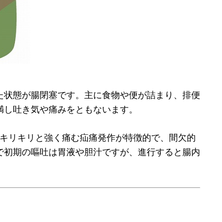
た状態が腸閉塞です。主に食物や便が詰まり、排便
満し吐き気や痛みをともないます。
キリキリと強く痛む疝痛発作が特徴的で、間欠的
で初期の嘔吐は胃液や胆汁ですが、進行すると腸内