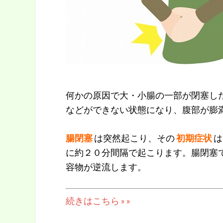
何かの原因で大・小腸の一部が閉塞し
などができない状態になり、腹部が膨
腸閉塞
は突然起こり、その
初期症状
は
に約２０分間隔で起こります。腸閉塞
容物が逆流します。
続きはこちら » »