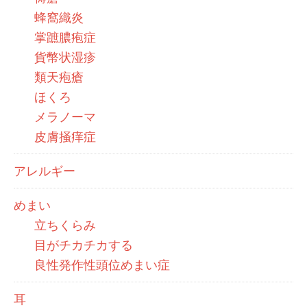
蜂窩織炎
掌蹠膿疱症
貨幣状湿疹
類天疱瘡
ほくろ
メラノーマ
皮膚掻痒症
アレルギー
めまい
立ちくらみ
目がチカチカする
良性発作性頭位めまい症
耳