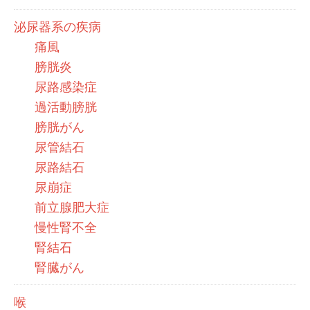
泌尿器系の疾病
痛風
膀胱炎
尿路感染症
過活動膀胱
膀胱がん
尿管結石
尿路結石
尿崩症
前立腺肥大症
慢性腎不全
腎結石
腎臓がん
喉