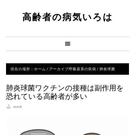
高齢者の病気いろは
現在の場所：
ホーム
/
アーカイブ
呼吸器系の疾病
/
肺炎球菌
肺炎球菌ワクチンの接種は副作用を
恐れている高齢者が多い
mmk