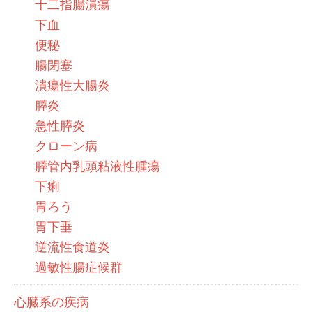
十二指腸潰瘍
下血
便秘
腸閉塞
潰瘍性大腸炎
膵炎
急性膵炎
クローン病
膵管内乳頭粘液性腫瘍
下痢
胃ろう
胃下垂
逆流性食道炎
過敏性腸症候群
心臓系の疾病