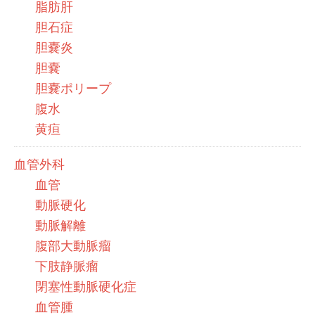
脂肪肝
胆石症
胆嚢炎
胆嚢
胆嚢ポリープ
腹水
黄疸
血管外科
血管
動脈硬化
動脈解離
腹部大動脈瘤
下肢静脈瘤
閉塞性動脈硬化症
血管腫