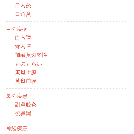
口内炎
口角炎
目の疾病
白内障
緑内障
加齢黄斑変性
ものもらい
黄斑上膜
黄斑前膜
鼻の疾患
副鼻腔炎
後鼻漏
神経疾患