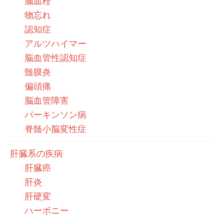
脳血栓
物忘れ
認知症
アルツハイマー
脳血管性認知症
髄膜炎
偏頭痛
脳血管障害
パーキンソン病
脊髄小脳変性症
肝臓系の疾病
肝臓癌
肝炎
肝硬変
ハーボニー