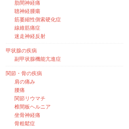
肋間神経痛
聴神経腫瘍
筋萎縮性側索硬化症
線維筋痛症
迷走神経反射
甲状腺の疾病
副甲状腺機能亢進症
関節・骨の疾病
肩の痛み
腰痛
関節リウマチ
椎間板ヘルニア
坐骨神経痛
骨粗鬆症