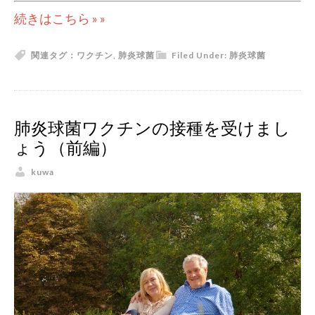
続きはこちら » »
関連タグ：
ワクチン
,
肺炎球菌
Filed Under:
肺炎球菌
肺炎球菌ワクチンの接種を受けまし
ょう（前編）
kuwa