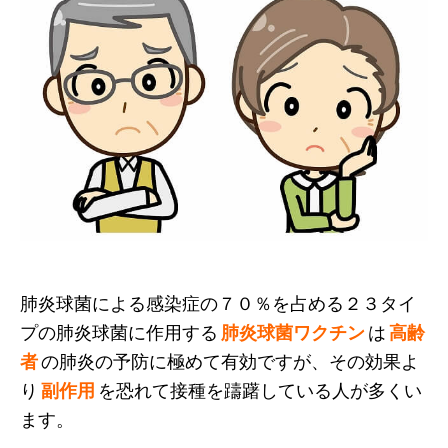
肺炎球菌による感染症の７０％を占める２３タイ
プの肺炎球菌に作用する
肺炎球菌ワクチン
は
高齢
者
の肺炎の予防に極めて有効ですが、その効果よ
り
副作用
を恐れて接種を躊躇している人が多くい
ます。