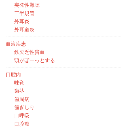
突発性難聴
三半規管
外耳炎
外耳道炎
血液疾患
鉄欠乏性貧血
頭がぼーっとする
口腔内
味覚
歯茎
歯周病
歯ぎしり
口呼吸
口腔癌