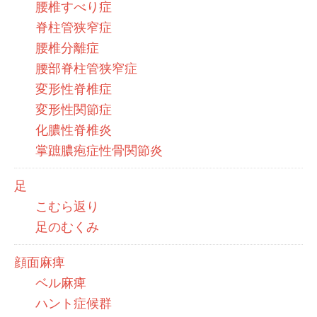
腰椎すべり症
脊柱管狭窄症
腰椎分離症
腰部脊柱管狭窄症
変形性脊椎症
変形性関節症
化膿性脊椎炎
掌蹠膿疱症性骨関節炎
足
こむら返り
足のむくみ
顔面麻痺
ベル麻痺
ハント症候群