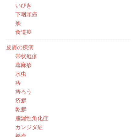
いびき
下咽頭癌
痰
食道癌
皮膚の疾病
帯状疱疹
蕁麻疹
水虫
痔
痔ろう
疥癬
乾癬
脂漏性角化症
カンジダ症
褥瘡