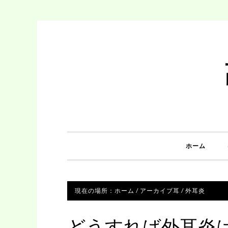
ホーム
現在の場所：
ホーム
/
アーカイブ
耳
/
外耳炎
どうすれば外耳炎