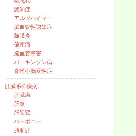
物忘れ
認知症
アルツハイマー
脳血管性認知症
髄膜炎
偏頭痛
脳血管障害
パーキンソン病
脊髄小脳変性症
肝臓系の疾病
肝臓癌
肝炎
肝硬変
ハーボニー
脂肪肝