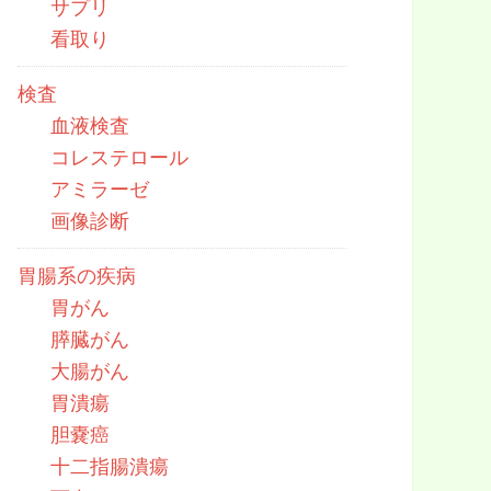
サプリ
看取り
検査
血液検査
コレステロール
アミラーゼ
画像診断
胃腸系の疾病
胃がん
膵臓がん
大腸がん
胃潰瘍
胆嚢癌
十二指腸潰瘍