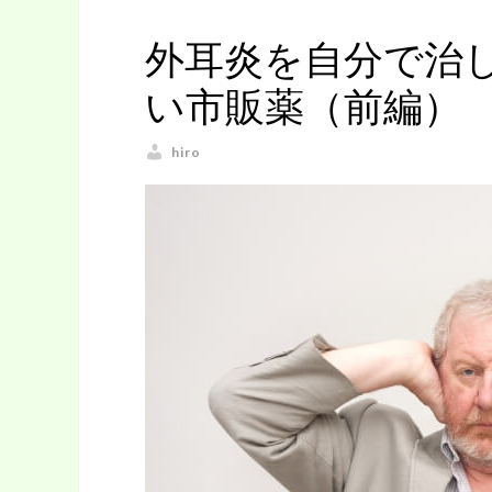
外耳炎を自分で治
い市販薬（前編）
hiro