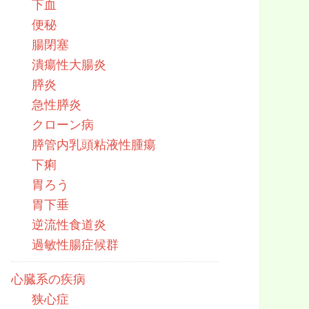
下血
便秘
腸閉塞
潰瘍性大腸炎
膵炎
急性膵炎
クローン病
膵管内乳頭粘液性腫瘍
下痢
胃ろう
胃下垂
逆流性食道炎
過敏性腸症候群
心臓系の疾病
狭心症