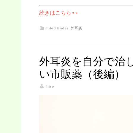
続きはこちら » »
Filed Under:
外耳炎
外耳炎を自分で治
い市販薬（後編）
hiro