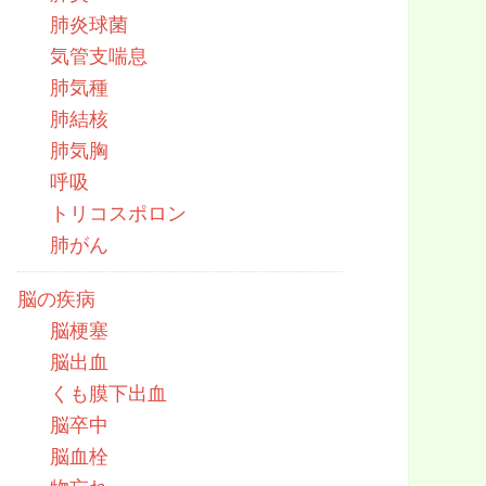
肺炎球菌
気管支喘息
肺気種
肺結核
肺気胸
呼吸
トリコスポロン
肺がん
脳の疾病
脳梗塞
脳出血
くも膜下出血
脳卒中
脳血栓