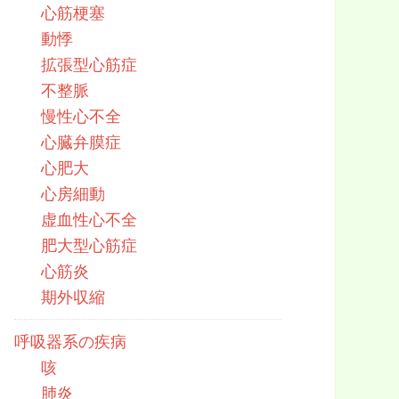
心筋梗塞
動悸
拡張型心筋症
不整脈
慢性心不全
心臓弁膜症
心肥大
心房細動
虚血性心不全
肥大型心筋症
心筋炎
期外収縮
呼吸器系の疾病
咳
肺炎