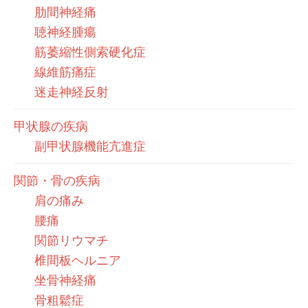
肋間神経痛
聴神経腫瘍
筋萎縮性側索硬化症
線維筋痛症
迷走神経反射
甲状腺の疾病
副甲状腺機能亢進症
関節・骨の疾病
肩の痛み
腰痛
関節リウマチ
椎間板ヘルニア
坐骨神経痛
骨粗鬆症