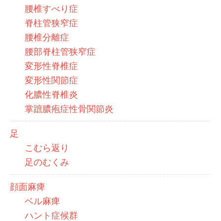
腰椎すべり症
脊柱管狭窄症
腰椎分離症
腰部脊柱管狭窄症
変形性脊椎症
変形性関節症
化膿性脊椎炎
掌蹠膿疱症性骨関節炎
足
こむら返り
足のむくみ
顔面麻痺
ベル麻痺
ハント症候群