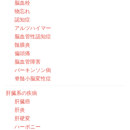
脳血栓
物忘れ
認知症
アルツハイマー
脳血管性認知症
髄膜炎
偏頭痛
脳血管障害
パーキンソン病
脊髄小脳変性症
肝臓系の疾病
肝臓癌
肝炎
肝硬変
ハーボニー