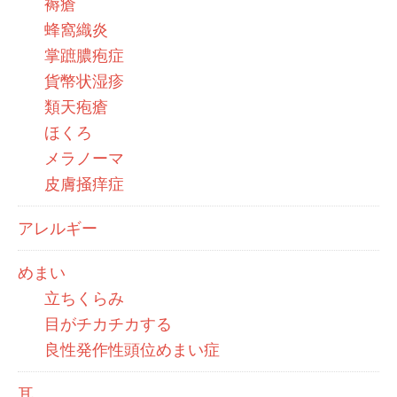
褥瘡
蜂窩織炎
掌蹠膿疱症
貨幣状湿疹
類天疱瘡
ほくろ
メラノーマ
皮膚掻痒症
アレルギー
めまい
立ちくらみ
目がチカチカする
良性発作性頭位めまい症
耳