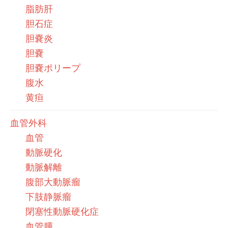
脂肪肝
胆石症
胆嚢炎
胆嚢
胆嚢ポリープ
腹水
黄疸
血管外科
血管
動脈硬化
動脈解離
腹部大動脈瘤
下肢静脈瘤
閉塞性動脈硬化症
血管腫