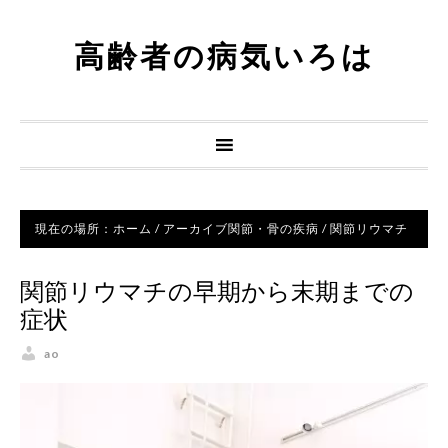
高齢者の病気いろは
現在の場所：
ホーム
/
アーカイブ
関節・骨の疾病
/
関節リウマチ
関節リウマチの早期から末期までの
症状
ao