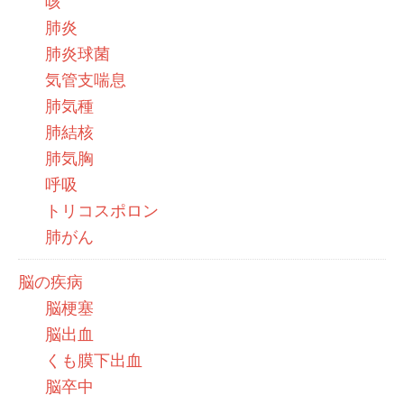
咳
肺炎
肺炎球菌
気管支喘息
肺気種
肺結核
肺気胸
呼吸
トリコスポロン
肺がん
脳の疾病
脳梗塞
脳出血
くも膜下出血
脳卒中