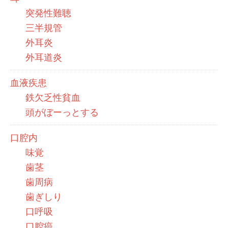
突発性難聴
三半規管
外耳炎
外耳道炎
血液疾患
鉄欠乏性貧血
頭がぼーっとする
口腔内
味覚
歯茎
歯周病
歯ぎしり
口呼吸
口腔癌