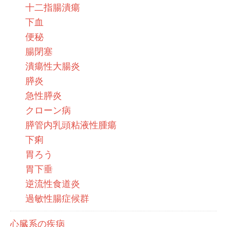
十二指腸潰瘍
下血
便秘
腸閉塞
潰瘍性大腸炎
膵炎
急性膵炎
クローン病
膵管内乳頭粘液性腫瘍
下痢
胃ろう
胃下垂
逆流性食道炎
過敏性腸症候群
心臓系の疾病