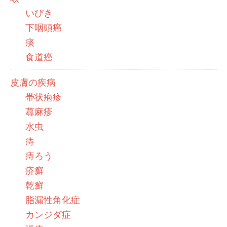
いびき
下咽頭癌
痰
食道癌
皮膚の疾病
帯状疱疹
蕁麻疹
水虫
痔
痔ろう
疥癬
乾癬
脂漏性角化症
カンジダ症