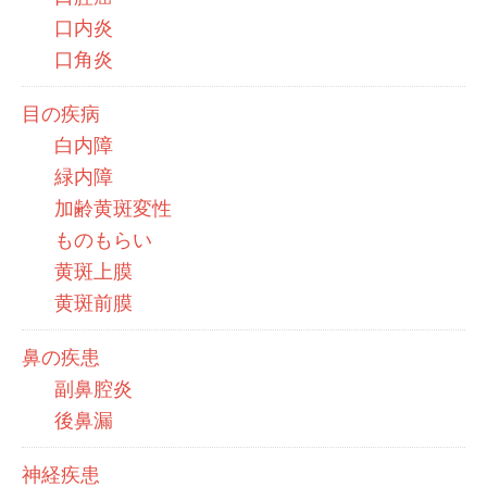
口内炎
口角炎
目の疾病
白内障
緑内障
加齢黄斑変性
ものもらい
黄斑上膜
黄斑前膜
鼻の疾患
副鼻腔炎
後鼻漏
神経疾患