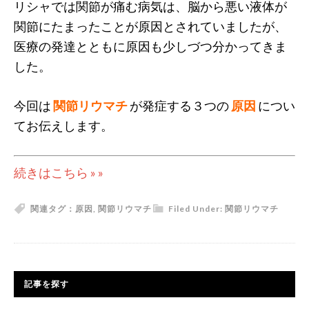
リシャでは関節が痛む病気は、脳から悪い液体が
関節にたまったことが原因とされていましたが、
医療の発達とともに原因も少しづつ分かってきま
した。
今回は
関節リウマチ
が発症する３つの
原因
につい
てお伝えします。
続きはこちら » »
関連タグ：
原因
,
関節リウマチ
Filed Under:
関節リウマチ
記事を探す