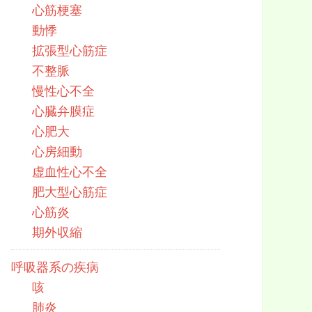
心筋梗塞
動悸
拡張型心筋症
不整脈
慢性心不全
心臓弁膜症
心肥大
心房細動
虚血性心不全
肥大型心筋症
心筋炎
期外収縮
呼吸器系の疾病
咳
肺炎