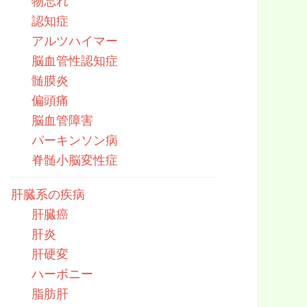
物忘れ
認知症
アルツハイマー
脳血管性認知症
髄膜炎
偏頭痛
脳血管障害
パーキンソン病
脊髄小脳変性症
肝臓系の疾病
肝臓癌
肝炎
肝硬変
ハーボニー
脂肪肝