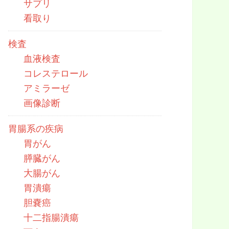
サプリ
看取り
検査
血液検査
コレステロール
アミラーゼ
画像診断
胃腸系の疾病
胃がん
膵臓がん
大腸がん
胃潰瘍
胆嚢癌
十二指腸潰瘍