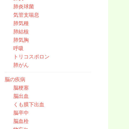
肺炎球菌
気管支喘息
肺気種
肺結核
肺気胸
呼吸
トリコスポロン
肺がん
脳の疾病
脳梗塞
脳出血
くも膜下出血
脳卒中
脳血栓