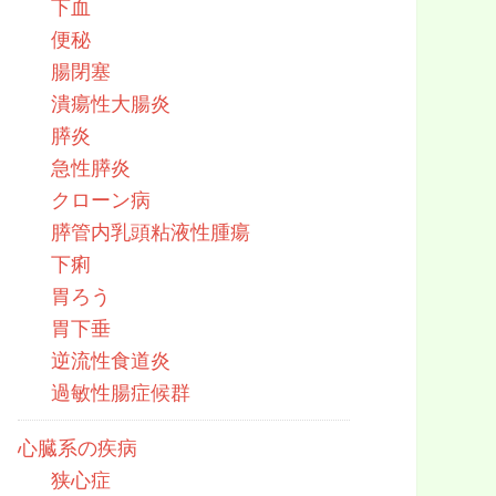
下血
便秘
腸閉塞
潰瘍性大腸炎
膵炎
急性膵炎
クローン病
膵管内乳頭粘液性腫瘍
下痢
胃ろう
胃下垂
逆流性食道炎
過敏性腸症候群
心臓系の疾病
狭心症