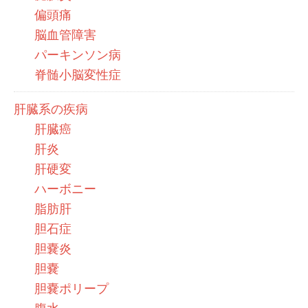
偏頭痛
脳血管障害
パーキンソン病
脊髄小脳変性症
肝臓系の疾病
肝臓癌
肝炎
肝硬変
ハーボニー
脂肪肝
胆石症
胆嚢炎
胆嚢
胆嚢ポリープ