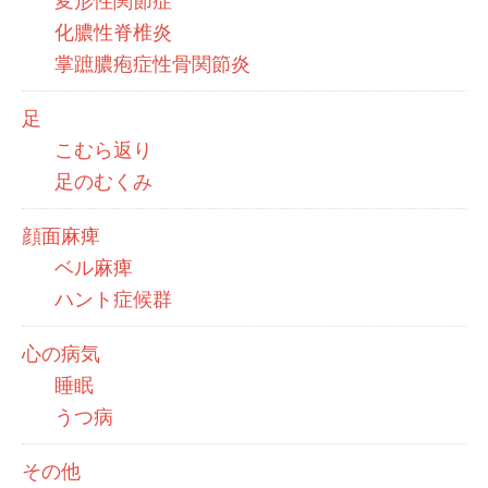
変形性関節症
化膿性脊椎炎
掌蹠膿疱症性骨関節炎
足
こむら返り
足のむくみ
顔面麻痺
ベル麻痺
ハント症候群
心の病気
睡眠
うつ病
その他