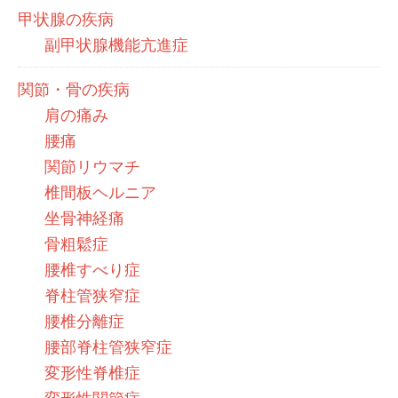
甲状腺の疾病
副甲状腺機能亢進症
関節・骨の疾病
肩の痛み
腰痛
関節リウマチ
椎間板ヘルニア
坐骨神経痛
骨粗鬆症
腰椎すべり症
脊柱管狭窄症
腰椎分離症
腰部脊柱管狭窄症
変形性脊椎症