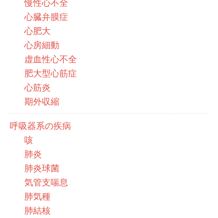
慢性心不全
心臓弁膜症
心肥大
心房細動
虚血性心不全
肥大型心筋症
心筋炎
期外収縮
呼吸器系の疾病
咳
肺炎
肺炎球菌
気管支喘息
肺気種
肺結核