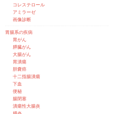
コレステロール
アミラーゼ
画像診断
胃腸系の疾病
胃がん
膵臓がん
大腸がん
胃潰瘍
胆嚢癌
十二指腸潰瘍
下血
便秘
腸閉塞
潰瘍性大腸炎
膵炎