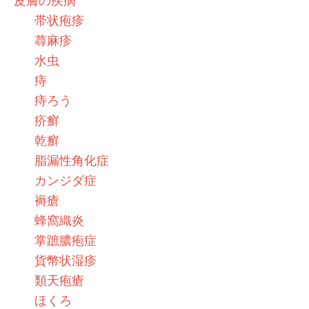
皮膚の疾病
帯状疱疹
蕁麻疹
水虫
痔
痔ろう
疥癬
乾癬
脂漏性角化症
カンジダ症
褥瘡
蜂窩織炎
掌蹠膿疱症
貨幣状湿疹
類天疱瘡
ほくろ