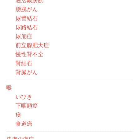
過活動膀胱
膀胱がん
尿管結石
尿路結石
尿崩症
前立腺肥大症
慢性腎不全
腎結石
腎臓がん
喉
いびき
下咽頭癌
痰
食道癌