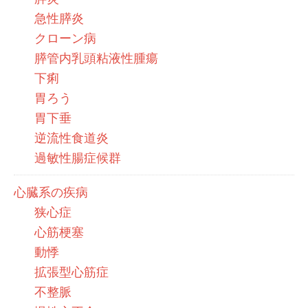
急性膵炎
クローン病
膵管内乳頭粘液性腫瘍
下痢
胃ろう
胃下垂
逆流性食道炎
過敏性腸症候群
心臓系の疾病
狭心症
心筋梗塞
動悸
拡張型心筋症
不整脈