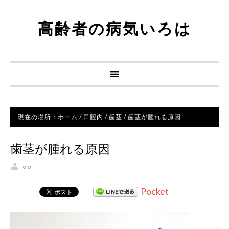
高齢者の病気いろは
現在の場所：
ホーム
/
口腔内
/
歯茎
/
歯茎が腫れる原因
歯茎が腫れる原因
oo
Pocket