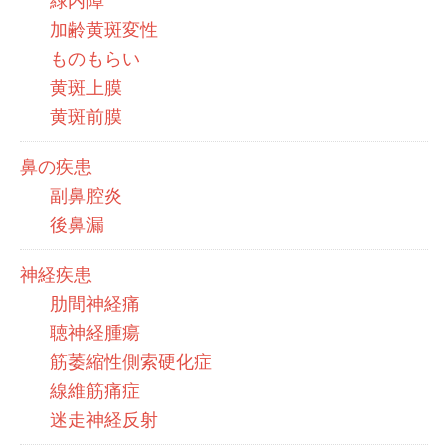
緑内障
加齢黄斑変性
ものもらい
黄斑上膜
黄斑前膜
鼻の疾患
副鼻腔炎
後鼻漏
神経疾患
肋間神経痛
聴神経腫瘍
筋萎縮性側索硬化症
線維筋痛症
迷走神経反射