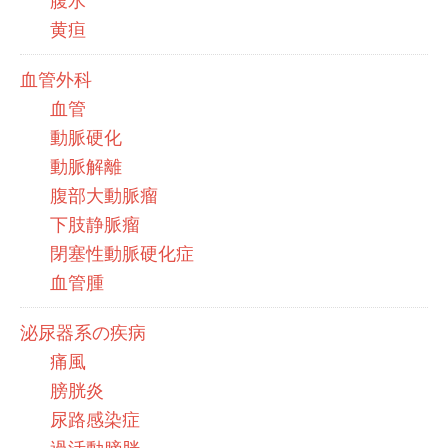
腹水
黄疸
血管外科
血管
動脈硬化
動脈解離
腹部大動脈瘤
下肢静脈瘤
閉塞性動脈硬化症
血管腫
泌尿器系の疾病
痛風
膀胱炎
尿路感染症