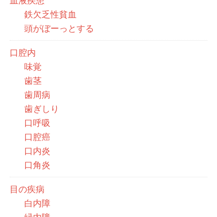
血液疾患
鉄欠乏性貧血
頭がぼーっとする
口腔内
味覚
歯茎
歯周病
歯ぎしり
口呼吸
口腔癌
口内炎
口角炎
目の疾病
白内障