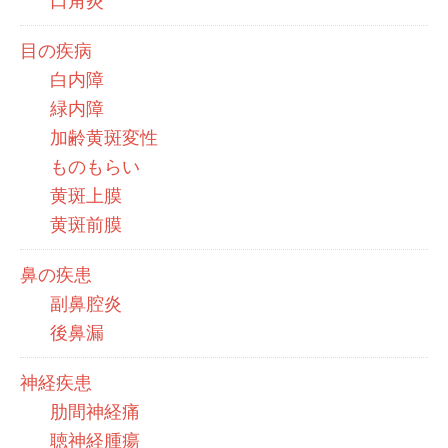
口角炎
目の疾病
白内障
緑内障
加齢黄斑変性
ものもらい
黄斑上膜
黄斑前膜
鼻の疾患
副鼻腔炎
後鼻漏
神経疾患
肋間神経痛
聴神経腫瘍