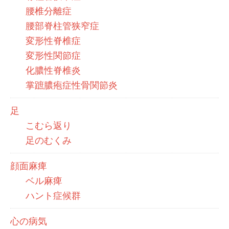
腰椎分離症
腰部脊柱管狭窄症
変形性脊椎症
変形性関節症
化膿性脊椎炎
掌蹠膿疱症性骨関節炎
足
こむら返り
足のむくみ
顔面麻痺
ベル麻痺
ハント症候群
心の病気