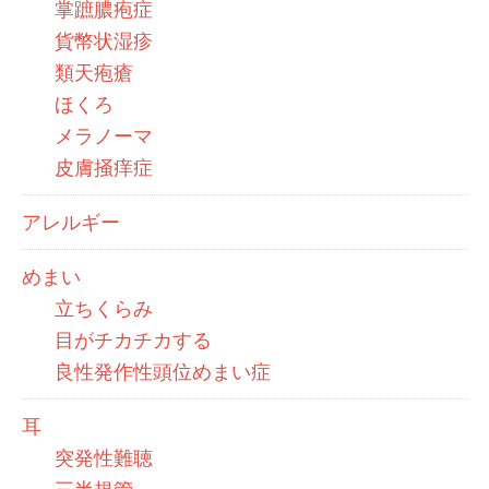
掌蹠膿疱症
貨幣状湿疹
類天疱瘡
ほくろ
メラノーマ
皮膚掻痒症
アレルギー
めまい
立ちくらみ
目がチカチカする
良性発作性頭位めまい症
耳
突発性難聴