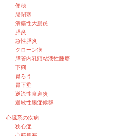
便秘
腸閉塞
潰瘍性大腸炎
膵炎
急性膵炎
クローン病
膵管内乳頭粘液性腫瘍
下痢
胃ろう
胃下垂
逆流性食道炎
過敏性腸症候群
心臓系の疾病
狭心症
心筋梗塞