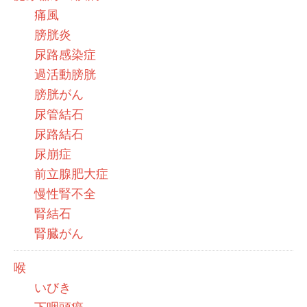
痛風
膀胱炎
尿路感染症
過活動膀胱
膀胱がん
尿管結石
尿路結石
尿崩症
前立腺肥大症
慢性腎不全
腎結石
腎臓がん
喉
いびき