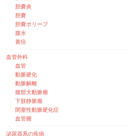
胆嚢炎
胆嚢
胆嚢ポリープ
腹水
黄疸
血管外科
血管
動脈硬化
動脈解離
腹部大動脈瘤
下肢静脈瘤
閉塞性動脈硬化症
血管腫
泌尿器系の疾病