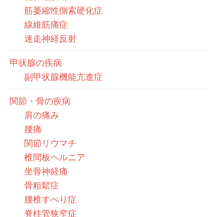
筋萎縮性側索硬化症
線維筋痛症
迷走神経反射
甲状腺の疾病
副甲状腺機能亢進症
関節・骨の疾病
肩の痛み
腰痛
関節リウマチ
椎間板ヘルニア
坐骨神経痛
骨粗鬆症
腰椎すべり症
脊柱管狭窄症