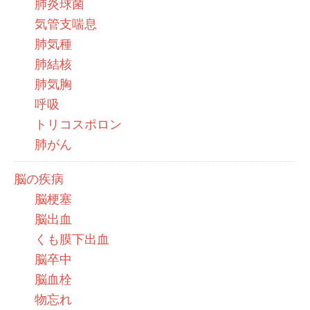
肺炎球菌
気管支喘息
肺気種
肺結核
肺気胸
呼吸
トリコスポロン
肺がん
脳の疾病
脳梗塞
脳出血
くも膜下出血
脳卒中
脳血栓
物忘れ