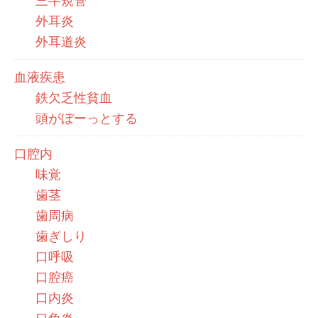
三半規管
外耳炎
外耳道炎
血液疾患
鉄欠乏性貧血
頭がぼーっとする
口腔内
味覚
歯茎
歯周病
歯ぎしり
口呼吸
口腔癌
口内炎