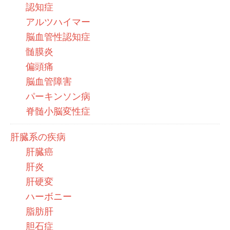
認知症
アルツハイマー
脳血管性認知症
髄膜炎
偏頭痛
脳血管障害
パーキンソン病
脊髄小脳変性症
肝臓系の疾病
肝臓癌
肝炎
肝硬変
ハーボニー
脂肪肝
胆石症