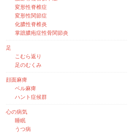
変形性脊椎症
変形性関節症
化膿性脊椎炎
掌蹠膿疱症性骨関節炎
足
こむら返り
足のむくみ
顔面麻痺
ベル麻痺
ハント症候群
心の病気
睡眠
うつ病