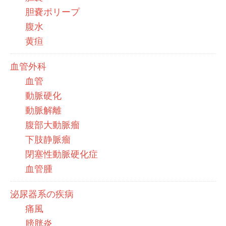
胆嚢ポリープ
腹水
黄疸
血管外科
血管
動脈硬化
動脈解離
腹部大動脈瘤
下肢静脈瘤
閉塞性動脈硬化症
血管腫
泌尿器系の疾病
痛風
膀胱炎