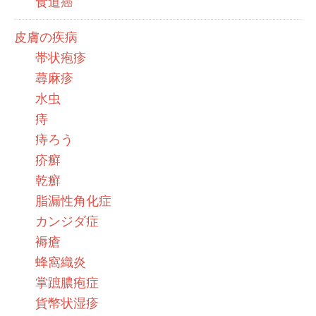
食道癌
皮膚の疾病
帯状疱疹
蕁麻疹
水虫
痔
痔ろう
疥癬
乾癬
脂漏性角化症
カンジダ症
褥瘡
蜂窩織炎
掌蹠膿疱症
貨幣状湿疹