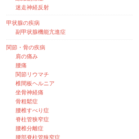
迷走神経反射
甲状腺の疾病
副甲状腺機能亢進症
関節・骨の疾病
肩の痛み
腰痛
関節リウマチ
椎間板ヘルニア
坐骨神経痛
骨粗鬆症
腰椎すべり症
脊柱管狭窄症
腰椎分離症
腰部脊柱管狭窄症