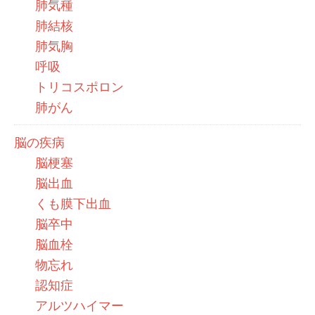
肺気種
肺結核
肺気胸
呼吸
トリコスポロン
肺がん
脳の疾病
脳梗塞
脳出血
くも膜下出血
脳卒中
脳血栓
物忘れ
認知症
アルツハイマー