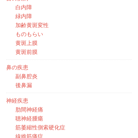
白内障
緑内障
加齢黄斑変性
ものもらい
黄斑上膜
黄斑前膜
鼻の疾患
副鼻腔炎
後鼻漏
神経疾患
肋間神経痛
聴神経腫瘍
筋萎縮性側索硬化症
線維筋痛症