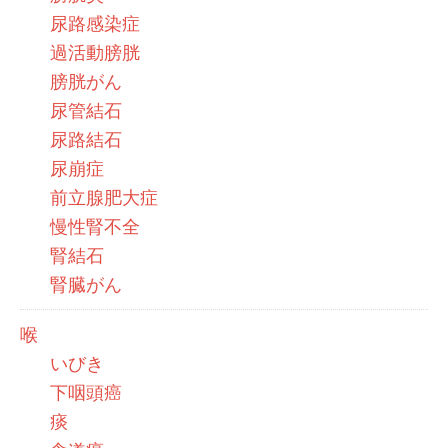
尿路感染症
過活動膀胱
膀胱がん
尿管結石
尿路結石
尿崩症
前立腺肥大症
慢性腎不全
腎結石
腎臓がん
喉
いびき
下咽頭癌
痰