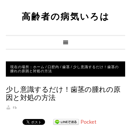
高齢者の病気いろは
現在の場所：
ホーム
/
口腔内
/
歯茎
/
少し意識するだけ！歯茎の
腫れの原因と対処の方法
少し意識するだけ！歯茎の腫れの原
因と対処の方法
fb
Pocket