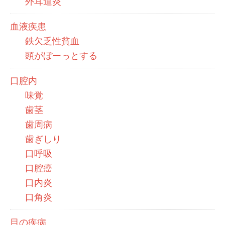
外耳道炎
血液疾患
鉄欠乏性貧血
頭がぼーっとする
口腔内
味覚
歯茎
歯周病
歯ぎしり
口呼吸
口腔癌
口内炎
口角炎
目の疾病