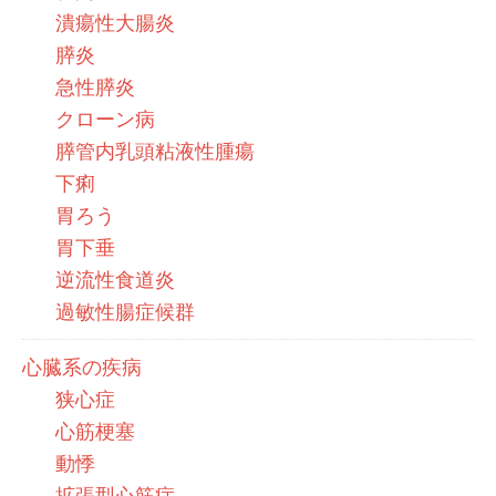
潰瘍性大腸炎
膵炎
急性膵炎
クローン病
膵管内乳頭粘液性腫瘍
下痢
胃ろう
胃下垂
逆流性食道炎
過敏性腸症候群
心臓系の疾病
狭心症
心筋梗塞
動悸
拡張型心筋症