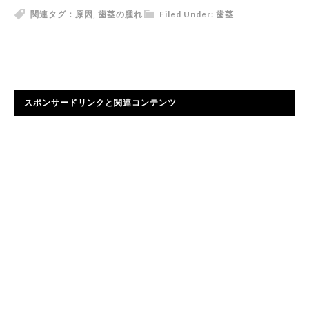
関連タグ：
原因
,
歯茎の腫れ
Filed Under:
歯茎
スポンサードリンクと関連コンテンツ