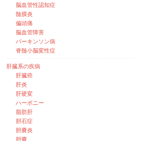
脳血管性認知症
髄膜炎
偏頭痛
脳血管障害
パーキンソン病
脊髄小脳変性症
肝臓系の疾病
肝臓癌
肝炎
肝硬変
ハーボニー
脂肪肝
胆石症
胆嚢炎
胆嚢