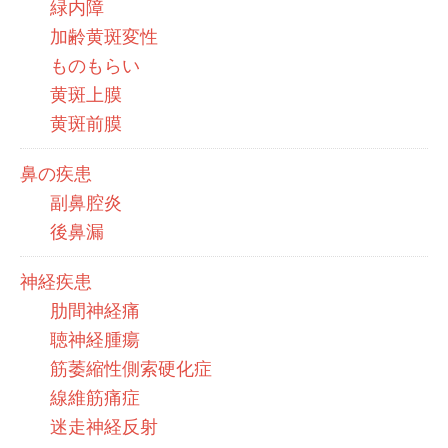
緑内障
加齢黄斑変性
ものもらい
黄斑上膜
黄斑前膜
鼻の疾患
副鼻腔炎
後鼻漏
神経疾患
肋間神経痛
聴神経腫瘍
筋萎縮性側索硬化症
線維筋痛症
迷走神経反射