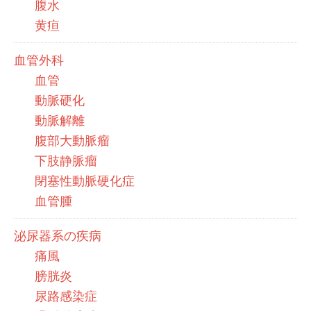
腹水
黄疸
血管外科
血管
動脈硬化
動脈解離
腹部大動脈瘤
下肢静脈瘤
閉塞性動脈硬化症
血管腫
泌尿器系の疾病
痛風
膀胱炎
尿路感染症