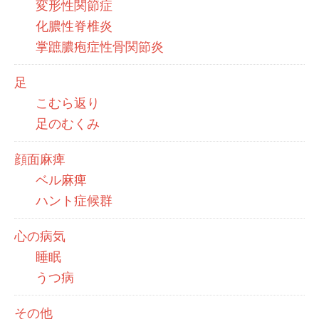
変形性関節症
化膿性脊椎炎
掌蹠膿疱症性骨関節炎
足
こむら返り
足のむくみ
顔面麻痺
ベル麻痺
ハント症候群
心の病気
睡眠
うつ病
その他