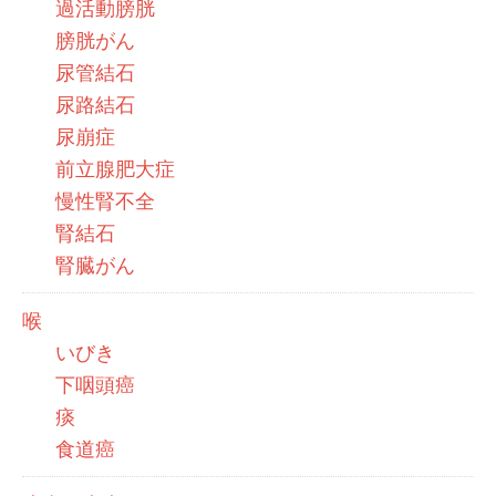
過活動膀胱
膀胱がん
尿管結石
尿路結石
尿崩症
前立腺肥大症
慢性腎不全
腎結石
腎臓がん
喉
いびき
下咽頭癌
痰
食道癌