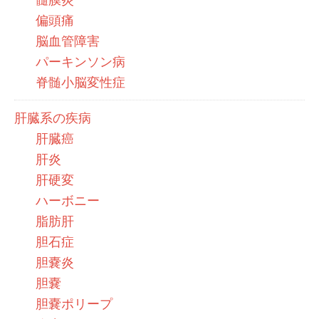
偏頭痛
脳血管障害
パーキンソン病
脊髄小脳変性症
肝臓系の疾病
肝臓癌
肝炎
肝硬変
ハーボニー
脂肪肝
胆石症
胆嚢炎
胆嚢
胆嚢ポリープ