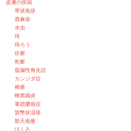
皮膚の疾病
帯状疱疹
蕁麻疹
水虫
痔
痔ろう
疥癬
乾癬
脂漏性角化症
カンジダ症
褥瘡
蜂窩織炎
掌蹠膿疱症
貨幣状湿疹
類天疱瘡
ほくろ