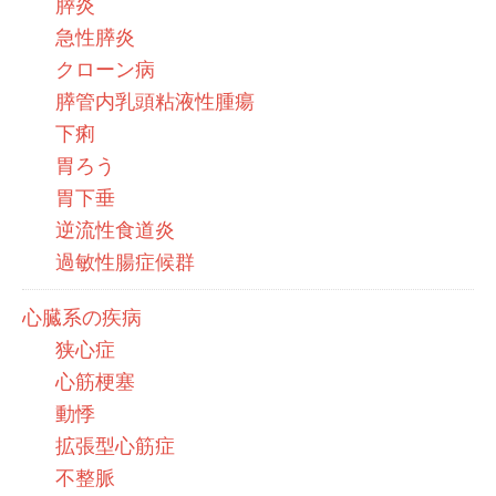
膵炎
急性膵炎
クローン病
膵管内乳頭粘液性腫瘍
下痢
胃ろう
胃下垂
逆流性食道炎
過敏性腸症候群
心臓系の疾病
狭心症
心筋梗塞
動悸
拡張型心筋症
不整脈