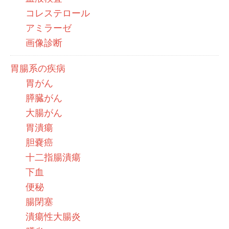
コレステロール
アミラーゼ
画像診断
胃腸系の疾病
胃がん
膵臓がん
大腸がん
胃潰瘍
胆嚢癌
十二指腸潰瘍
下血
便秘
腸閉塞
潰瘍性大腸炎