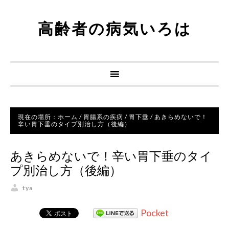
高齢者の病気いろは
現在の場所：
ホーム
/
胃腸系の疾病
/
胃下垂
/
あきらめないで！
辛い胃下垂のタイプ別治し方（後編）
あきらめないで！辛い胃下垂のタイ
プ別治し方（後編）
tya
Pocket