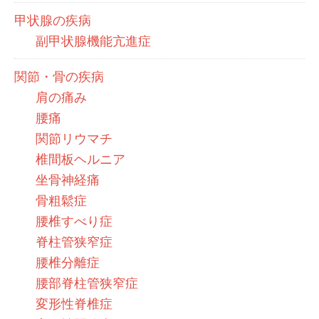
甲状腺の疾病
副甲状腺機能亢進症
関節・骨の疾病
肩の痛み
腰痛
関節リウマチ
椎間板ヘルニア
坐骨神経痛
骨粗鬆症
腰椎すべり症
脊柱管狭窄症
腰椎分離症
腰部脊柱管狭窄症
変形性脊椎症