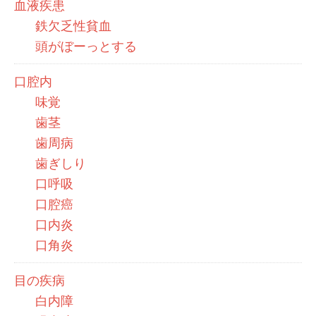
血液疾患
鉄欠乏性貧血
頭がぼーっとする
口腔内
味覚
歯茎
歯周病
歯ぎしり
口呼吸
口腔癌
口内炎
口角炎
目の疾病
白内障