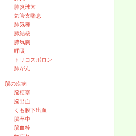
肺炎球菌
気管支喘息
肺気種
肺結核
肺気胸
呼吸
トリコスポロン
肺がん
脳の疾病
脳梗塞
脳出血
くも膜下出血
脳卒中
脳血栓