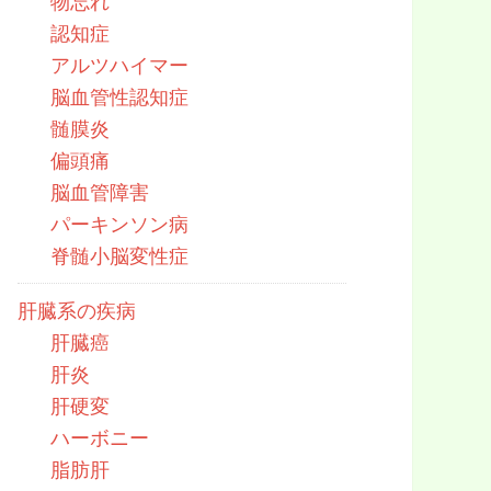
物忘れ
認知症
アルツハイマー
脳血管性認知症
髄膜炎
偏頭痛
脳血管障害
パーキンソン病
脊髄小脳変性症
肝臓系の疾病
肝臓癌
肝炎
肝硬変
ハーボニー
脂肪肝