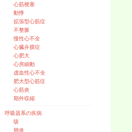
心筋梗塞
動悸
拡張型心筋症
不整脈
慢性心不全
心臓弁膜症
心肥大
心房細動
虚血性心不全
肥大型心筋症
心筋炎
期外収縮
呼吸器系の疾病
咳
肺炎