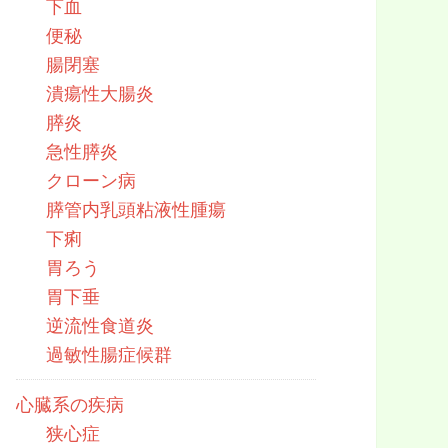
下血
便秘
腸閉塞
潰瘍性大腸炎
膵炎
急性膵炎
クローン病
膵管内乳頭粘液性腫瘍
下痢
胃ろう
胃下垂
逆流性食道炎
過敏性腸症候群
心臓系の疾病
狭心症