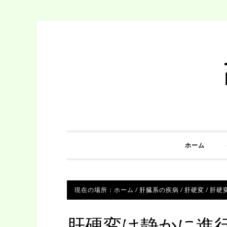
ホーム
現在の場所：
ホーム
/
肝臓系の疾病
/
肝硬変
/
肝硬
肝硬変は静かに進