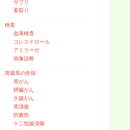
サプリ
看取り
検査
血液検査
コレステロール
アミラーゼ
画像診断
胃腸系の疾病
胃がん
膵臓がん
大腸がん
胃潰瘍
胆嚢癌
十二指腸潰瘍