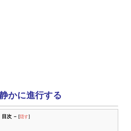
静かに進行する
 目次 －
[
隠す
]