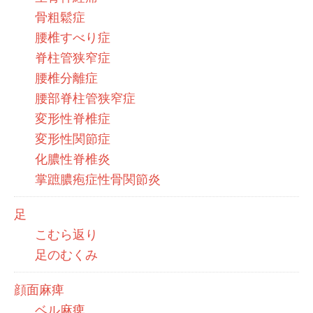
骨粗鬆症
腰椎すべり症
脊柱管狭窄症
腰椎分離症
腰部脊柱管狭窄症
変形性脊椎症
変形性関節症
化膿性脊椎炎
掌蹠膿疱症性骨関節炎
足
こむら返り
足のむくみ
顔面麻痺
ベル麻痺