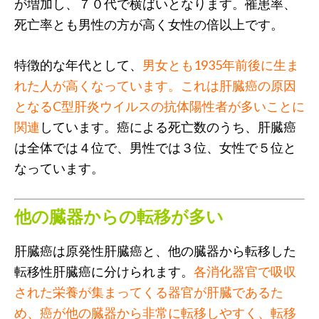
が増加し、７０代で横ばいとなります。罹患率、
死亡率とも男性の方が高く女性の倍以上です。
特徴的な年代として、
男女とも1935年前後に生ま
れた人が高くなっています。これは肝臓癌の原因
となるC型肝炎ウイルスの抗体陽性者が多いことに
関連
しています。癌による死亡数のうち、肝臓癌
は全体では４位で、男性では３位、女性で５位と
なっています。
他の臓器からの転移が多い
肝臓癌は原発性肝臓癌と、他の臓器から転移した
転移性肝臓癌に分けられます。
各消化器官で吸収
された栄養が集まってくる器官が肝臓であるた
め、癌が他の臓器から非常に転移しやすく、転移