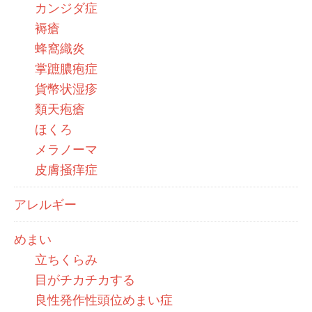
カンジダ症
褥瘡
蜂窩織炎
掌蹠膿疱症
貨幣状湿疹
類天疱瘡
ほくろ
メラノーマ
皮膚掻痒症
アレルギー
めまい
立ちくらみ
目がチカチカする
良性発作性頭位めまい症