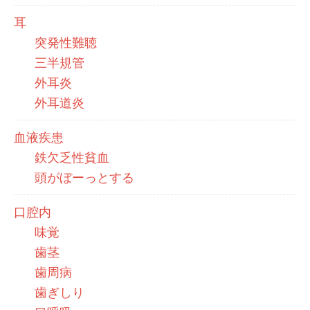
耳
突発性難聴
三半規管
外耳炎
外耳道炎
血液疾患
鉄欠乏性貧血
頭がぼーっとする
口腔内
味覚
歯茎
歯周病
歯ぎしり