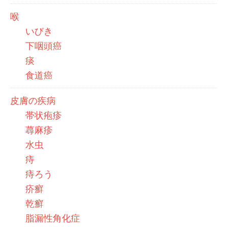
喉
いびき
下咽頭癌
痰
食道癌
皮膚の疾病
帯状疱疹
蕁麻疹
水虫
痔
痔ろう
疥癬
乾癬
脂漏性角化症