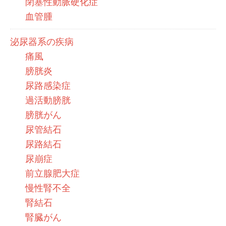
閉塞性動脈硬化症
血管腫
泌尿器系の疾病
痛風
膀胱炎
尿路感染症
過活動膀胱
膀胱がん
尿管結石
尿路結石
尿崩症
前立腺肥大症
慢性腎不全
腎結石
腎臓がん