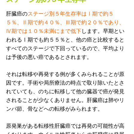
肝臓癌の
ステージ別５年生存率はⅠ期で約５
５％、Ⅱ期で約４０％、Ⅲ期で約２０％であり、
Ⅳ期では１０％未満にまで低下
します。早期とい
われるⅠ期でも約５５％と、他の癌と比較すると
すべてのステージで下回っているので、平均より
は予後の悪い癌であるとされます。
それは転移や再発する例が多くみられることが原
因です。手術や局所療法の時点で取り除いたとさ
れていても、のちに転移して他の臓器で癌が発見
されることが少なくありません。肝臓癌は肺やリ
ンパ節、骨などへの転移がみられます。
原発巣がある転移性肝臓癌では再発の可能性が高