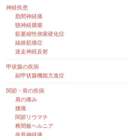
神経疾患
肋間神経痛
聴神経腫瘍
筋萎縮性側索硬化症
線維筋痛症
迷走神経反射
甲状腺の疾病
副甲状腺機能亢進症
関節・骨の疾病
肩の痛み
腰痛
関節リウマチ
椎間板ヘルニア
坐骨神経痛