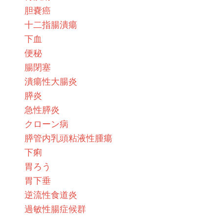
胆嚢癌
十二指腸潰瘍
下血
便秘
腸閉塞
潰瘍性大腸炎
膵炎
急性膵炎
クローン病
膵管内乳頭粘液性腫瘍
下痢
胃ろう
胃下垂
逆流性食道炎
過敏性腸症候群