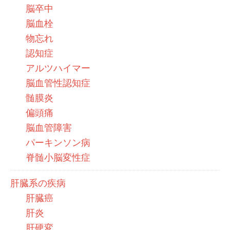
脳卒中
脳血栓
物忘れ
認知症
アルツハイマー
脳血管性認知症
髄膜炎
偏頭痛
脳血管障害
パーキンソン病
脊髄小脳変性症
肝臓系の疾病
肝臓癌
肝炎
肝硬変