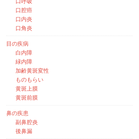
口呼吸
口腔癌
口内炎
口角炎
目の疾病
白内障
緑内障
加齢黄斑変性
ものもらい
黄斑上膜
黄斑前膜
鼻の疾患
副鼻腔炎
後鼻漏