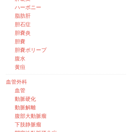
ハーボニー
脂肪肝
胆石症
胆嚢炎
胆嚢
胆嚢ポリープ
腹水
黄疸
血管外科
血管
動脈硬化
動脈解離
腹部大動脈瘤
下肢静脈瘤