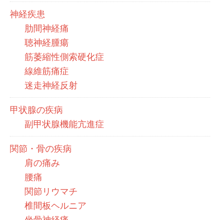
神経疾患
肋間神経痛
聴神経腫瘍
筋萎縮性側索硬化症
線維筋痛症
迷走神経反射
甲状腺の疾病
副甲状腺機能亢進症
関節・骨の疾病
肩の痛み
腰痛
関節リウマチ
椎間板ヘルニア
坐骨神経痛