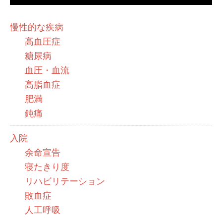
慢性的な疾病
高血圧症
糖尿病
血圧・血流
高脂血症
肥満
鈍痛
入院
余命宣告
寝たきり度
リハビリテーション
敗血症
人工呼吸