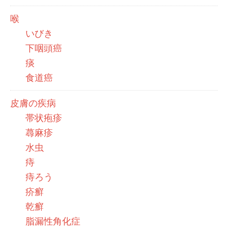
喉
いびき
下咽頭癌
痰
食道癌
皮膚の疾病
帯状疱疹
蕁麻疹
水虫
痔
痔ろう
疥癬
乾癬
脂漏性角化症