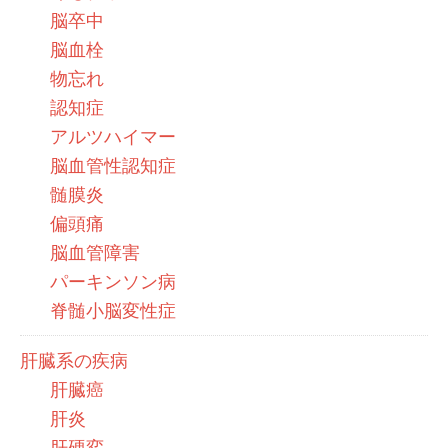
脳卒中
脳血栓
物忘れ
認知症
アルツハイマー
脳血管性認知症
髄膜炎
偏頭痛
脳血管障害
パーキンソン病
脊髄小脳変性症
肝臓系の疾病
肝臓癌
肝炎
肝硬変