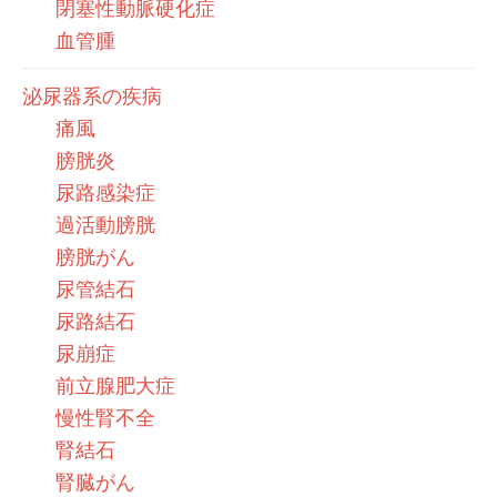
閉塞性動脈硬化症
血管腫
泌尿器系の疾病
痛風
膀胱炎
尿路感染症
過活動膀胱
膀胱がん
尿管結石
尿路結石
尿崩症
前立腺肥大症
慢性腎不全
腎結石
腎臓がん