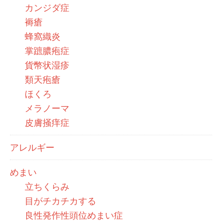
カンジダ症
褥瘡
蜂窩織炎
掌蹠膿疱症
貨幣状湿疹
類天疱瘡
ほくろ
メラノーマ
皮膚掻痒症
アレルギー
めまい
立ちくらみ
目がチカチカする
良性発作性頭位めまい症