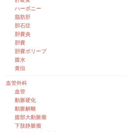
ハーボニー
脂肪肝
胆石症
胆嚢炎
胆嚢
胆嚢ポリープ
腹水
黄疸
血管外科
血管
動脈硬化
動脈解離
腹部大動脈瘤
下肢静脈瘤