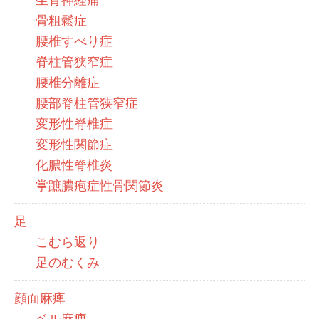
骨粗鬆症
腰椎すべり症
脊柱管狭窄症
腰椎分離症
腰部脊柱管狭窄症
変形性脊椎症
変形性関節症
化膿性脊椎炎
掌蹠膿疱症性骨関節炎
足
こむら返り
足のむくみ
顔面麻痺
ベル麻痺