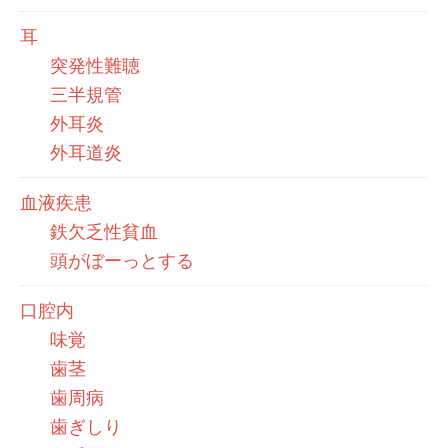
耳
突発性難聴
三半規管
外耳炎
外耳道炎
血液疾患
鉄欠乏性貧血
頭がぼーっとする
口腔内
味覚
歯茎
歯周病
歯ぎしり