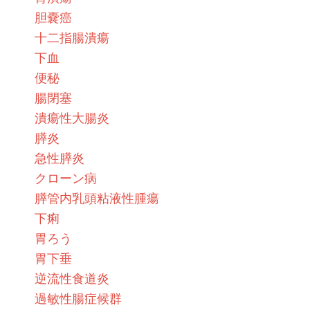
胆嚢癌
十二指腸潰瘍
下血
便秘
腸閉塞
潰瘍性大腸炎
膵炎
急性膵炎
クローン病
膵管内乳頭粘液性腫瘍
下痢
胃ろう
胃下垂
逆流性食道炎
過敏性腸症候群