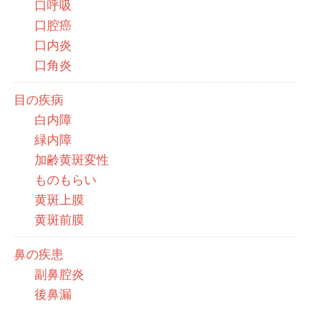
口呼吸
口腔癌
口内炎
口角炎
目の疾病
白内障
緑内障
加齢黄斑変性
ものもらい
黄斑上膜
黄斑前膜
鼻の疾患
副鼻腔炎
後鼻漏