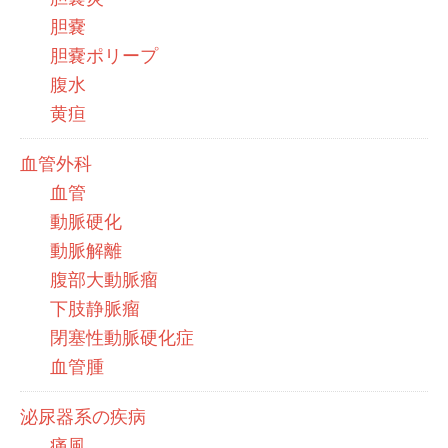
胆嚢
胆嚢ポリープ
腹水
黄疸
血管外科
血管
動脈硬化
動脈解離
腹部大動脈瘤
下肢静脈瘤
閉塞性動脈硬化症
血管腫
泌尿器系の疾病
痛風