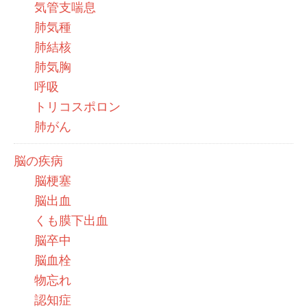
気管支喘息
肺気種
肺結核
肺気胸
呼吸
トリコスポロン
肺がん
脳の疾病
脳梗塞
脳出血
くも膜下出血
脳卒中
脳血栓
物忘れ
認知症