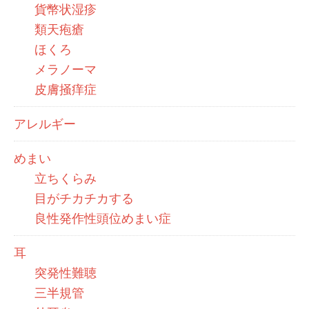
貨幣状湿疹
類天疱瘡
ほくろ
メラノーマ
皮膚掻痒症
アレルギー
めまい
立ちくらみ
目がチカチカする
良性発作性頭位めまい症
耳
突発性難聴
三半規管