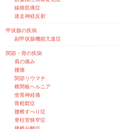
線維筋痛症
迷走神経反射
甲状腺の疾病
副甲状腺機能亢進症
関節・骨の疾病
肩の痛み
腰痛
関節リウマチ
椎間板ヘルニア
坐骨神経痛
骨粗鬆症
腰椎すべり症
脊柱管狭窄症
腰椎分離症