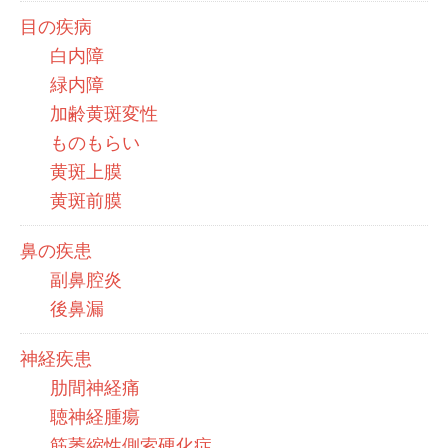
目の疾病
白内障
緑内障
加齢黄斑変性
ものもらい
黄斑上膜
黄斑前膜
鼻の疾患
副鼻腔炎
後鼻漏
神経疾患
肋間神経痛
聴神経腫瘍
筋萎縮性側索硬化症