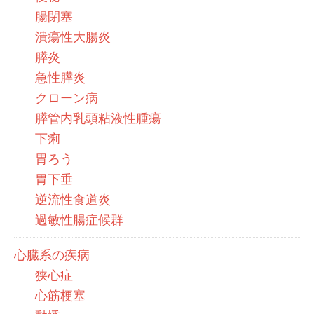
腸閉塞
潰瘍性大腸炎
膵炎
急性膵炎
クローン病
膵管内乳頭粘液性腫瘍
下痢
胃ろう
胃下垂
逆流性食道炎
過敏性腸症候群
心臓系の疾病
狭心症
心筋梗塞