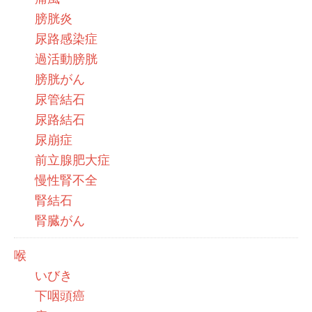
膀胱炎
尿路感染症
過活動膀胱
膀胱がん
尿管結石
尿路結石
尿崩症
前立腺肥大症
慢性腎不全
腎結石
腎臓がん
喉
いびき
下咽頭癌