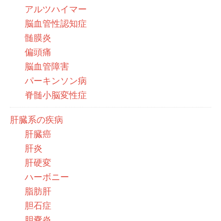
アルツハイマー
脳血管性認知症
髄膜炎
偏頭痛
脳血管障害
パーキンソン病
脊髄小脳変性症
肝臓系の疾病
肝臓癌
肝炎
肝硬変
ハーボニー
脂肪肝
胆石症
胆嚢炎