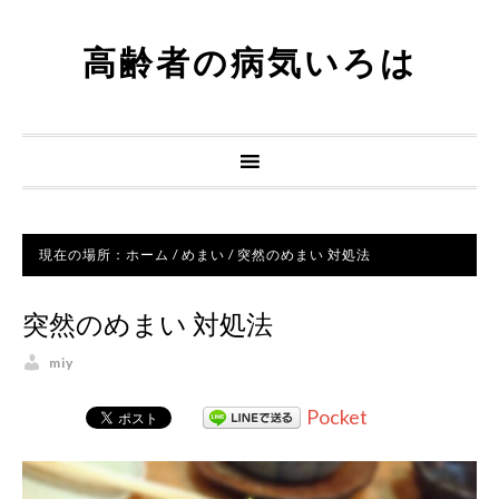
高齢者の病気いろは
現在の場所：
ホーム
/
めまい
/
突然のめまい 対処法
突然のめまい 対処法
miy
Pocket