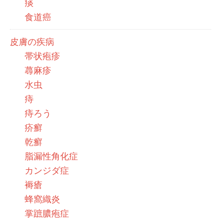
痰
食道癌
皮膚の疾病
帯状疱疹
蕁麻疹
水虫
痔
痔ろう
疥癬
乾癬
脂漏性角化症
カンジダ症
褥瘡
蜂窩織炎
掌蹠膿疱症