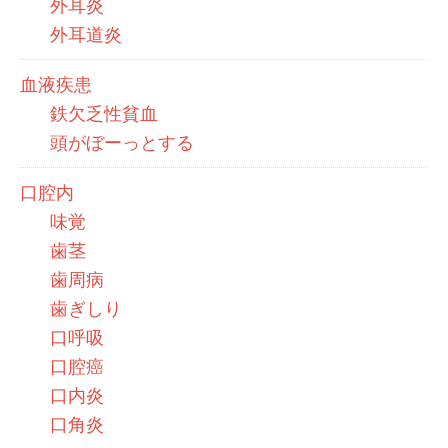
外耳炎
外耳道炎
血液疾患
鉄欠乏性貧血
頭がぼーっとする
口腔内
味覚
歯茎
歯周病
歯ぎしり
口呼吸
口腔癌
口内炎
口角炎