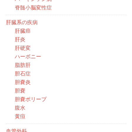
脊髄小脳変性症
肝臓系の疾病
肝臓癌
肝炎
肝硬変
ハーボニー
脂肪肝
胆石症
胆嚢炎
胆嚢
胆嚢ポリープ
腹水
黄疸
血管外科