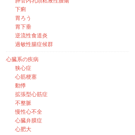
膵管内乳頭粘液性腫瘍
下痢
胃ろう
胃下垂
逆流性食道炎
過敏性腸症候群
心臓系の疾病
狭心症
心筋梗塞
動悸
拡張型心筋症
不整脈
慢性心不全
心臓弁膜症
心肥大