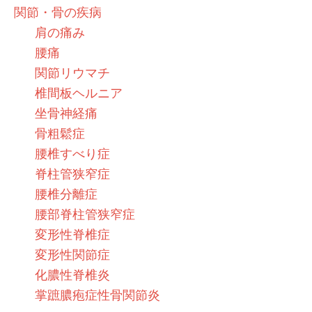
関節・骨の疾病
肩の痛み
腰痛
関節リウマチ
椎間板ヘルニア
坐骨神経痛
骨粗鬆症
腰椎すべり症
脊柱管狭窄症
腰椎分離症
腰部脊柱管狭窄症
変形性脊椎症
変形性関節症
化膿性脊椎炎
掌蹠膿疱症性骨関節炎