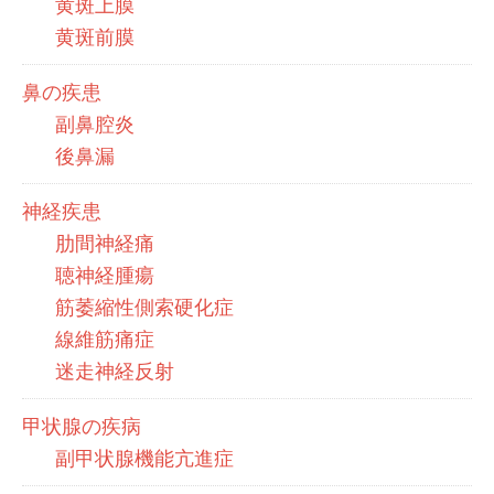
黄斑上膜
黄斑前膜
鼻の疾患
副鼻腔炎
後鼻漏
神経疾患
肋間神経痛
聴神経腫瘍
筋萎縮性側索硬化症
線維筋痛症
迷走神経反射
甲状腺の疾病
副甲状腺機能亢進症