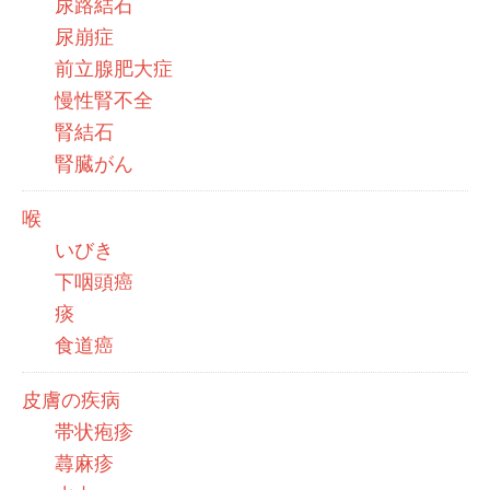
尿路結石
尿崩症
前立腺肥大症
慢性腎不全
腎結石
腎臓がん
喉
いびき
下咽頭癌
痰
食道癌
皮膚の疾病
帯状疱疹
蕁麻疹