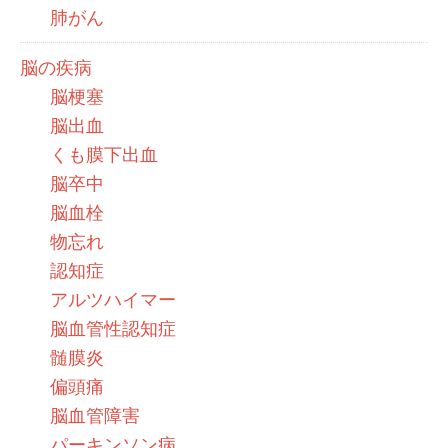
肺がん
脳の疾病
脳梗塞
脳出血
くも膜下出血
脳卒中
脳血栓
物忘れ
認知症
アルツハイマー
脳血管性認知症
髄膜炎
偏頭痛
脳血管障害
パーキンソン病