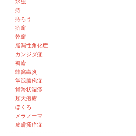
水虫
痔
痔ろう
疥癬
乾癬
脂漏性角化症
カンジダ症
褥瘡
蜂窩織炎
掌蹠膿疱症
貨幣状湿疹
類天疱瘡
ほくろ
メラノーマ
皮膚掻痒症