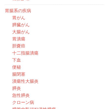
胃腸系の疾病
胃がん
膵臓がん
大腸がん
胃潰瘍
胆嚢癌
十二指腸潰瘍
下血
便秘
腸閉塞
潰瘍性大腸炎
膵炎
急性膵炎
クローン病