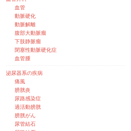
血管
動脈硬化
動脈解離
腹部大動脈瘤
下肢静脈瘤
閉塞性動脈硬化症
血管腫
泌尿器系の疾病
痛風
膀胱炎
尿路感染症
過活動膀胱
膀胱がん
尿管結石