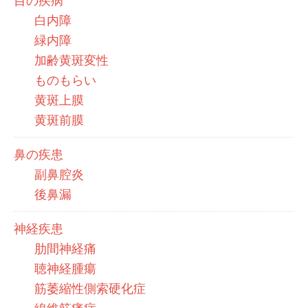
目の疾病
白内障
緑内障
加齢黄斑変性
ものもらい
黄斑上膜
黄斑前膜
鼻の疾患
副鼻腔炎
後鼻漏
神経疾患
肋間神経痛
聴神経腫瘍
筋萎縮性側索硬化症