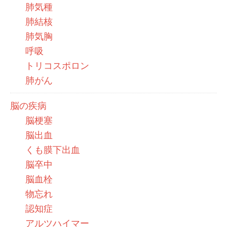
肺気種
肺結核
肺気胸
呼吸
トリコスポロン
肺がん
脳の疾病
脳梗塞
脳出血
くも膜下出血
脳卒中
脳血栓
物忘れ
認知症
アルツハイマー