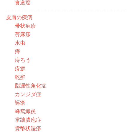
食道癌
皮膚の疾病
帯状疱疹
蕁麻疹
水虫
痔
痔ろう
疥癬
乾癬
脂漏性角化症
カンジダ症
褥瘡
蜂窩織炎
掌蹠膿疱症
貨幣状湿疹