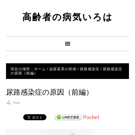
高齢者の病気いろは
現在の場所：
ホーム
/
泌尿器系の疾病
/
尿路感染症
/
尿路感染症
の原因（前編）
尿路感染症の原因（前編）
fuu
Pocket