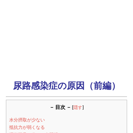
尿路感染症の原因（前編）
－ 目次 －
[
隠す
]
水分摂取が少ない
抵抗力が弱くなる