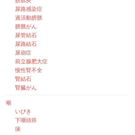
膀胱炎
尿路感染症
過活動膀胱
膀胱がん
尿管結石
尿路結石
尿崩症
前立腺肥大症
慢性腎不全
腎結石
腎臓がん
喉
いびき
下咽頭癌
痰