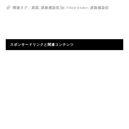
関連タグ：
原因
,
尿路感染症
Filed Under:
尿路感染症
スポンサードリンクと関連コンテンツ