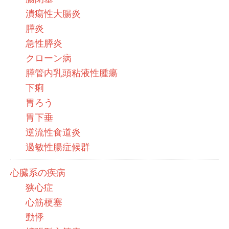
潰瘍性大腸炎
膵炎
急性膵炎
クローン病
膵管内乳頭粘液性腫瘍
下痢
胃ろう
胃下垂
逆流性食道炎
過敏性腸症候群
心臓系の疾病
狭心症
心筋梗塞
動悸