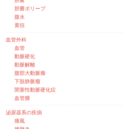
胆嚢
胆嚢ポリープ
腹水
黄疸
血管外科
血管
動脈硬化
動脈解離
腹部大動脈瘤
下肢静脈瘤
閉塞性動脈硬化症
血管腫
泌尿器系の疾病
痛風