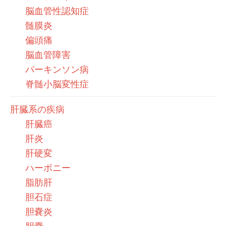
脳血管性認知症
髄膜炎
偏頭痛
脳血管障害
パーキンソン病
脊髄小脳変性症
肝臓系の疾病
肝臓癌
肝炎
肝硬変
ハーボニー
脂肪肝
胆石症
胆嚢炎