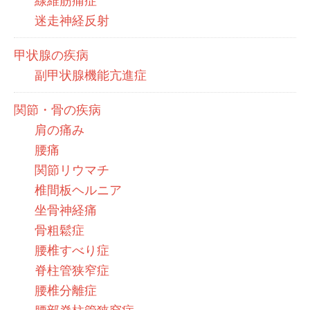
線維筋痛症
迷走神経反射
甲状腺の疾病
副甲状腺機能亢進症
関節・骨の疾病
肩の痛み
腰痛
関節リウマチ
椎間板ヘルニア
坐骨神経痛
骨粗鬆症
腰椎すべり症
脊柱管狭窄症
腰椎分離症