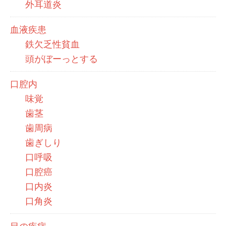
外耳道炎
血液疾患
鉄欠乏性貧血
頭がぼーっとする
口腔内
味覚
歯茎
歯周病
歯ぎしり
口呼吸
口腔癌
口内炎
口角炎