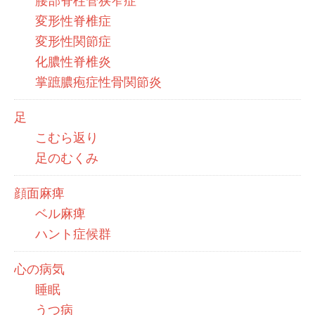
腰部脊柱管狭窄症
変形性脊椎症
変形性関節症
化膿性脊椎炎
掌蹠膿疱症性骨関節炎
足
こむら返り
足のむくみ
顔面麻痺
ベル麻痺
ハント症候群
心の病気
睡眠
うつ病