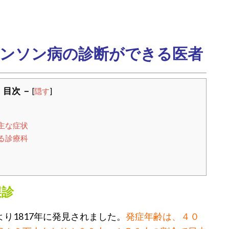
ンソン病の診断ができる医者
 目次 －
[
隠す
]
主な症状
る診療科
誤診
り1817年に発見されました。
発症年齢は、４０