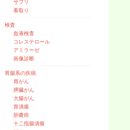
サプリ
看取り
検査
血液検査
コレステロール
アミラーゼ
画像診断
胃腸系の疾病
胃がん
膵臓がん
大腸がん
胃潰瘍
胆嚢癌
十二指腸潰瘍