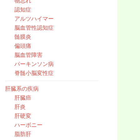
物忘れ
認知症
アルツハイマー
脳血管性認知症
髄膜炎
偏頭痛
脳血管障害
パーキンソン病
脊髄小脳変性症
肝臓系の疾病
肝臓癌
肝炎
肝硬変
ハーボニー
脂肪肝