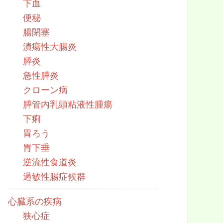
下血
便秘
腸閉塞
潰瘍性大腸炎
膵炎
急性膵炎
クローン病
膵管内乳頭粘液性腫瘍
下痢
胃ろう
胃下垂
逆流性食道炎
過敏性腸症候群
心臓系の疾病
狭心症