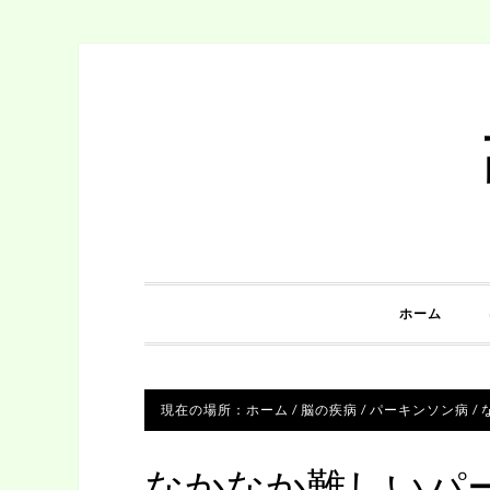
ホーム
現在の場所：
ホーム
/
脳の疾病
/
パーキンソン病
/
なかなか難しいパ