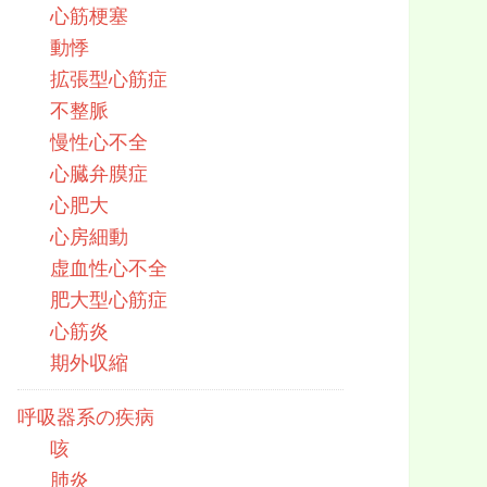
心筋梗塞
動悸
拡張型心筋症
不整脈
慢性心不全
心臓弁膜症
心肥大
心房細動
虚血性心不全
肥大型心筋症
心筋炎
期外収縮
呼吸器系の疾病
咳
肺炎