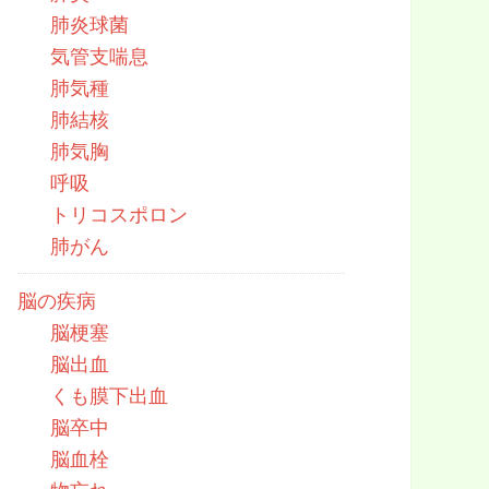
肺炎球菌
気管支喘息
肺気種
肺結核
肺気胸
呼吸
トリコスポロン
肺がん
脳の疾病
脳梗塞
脳出血
くも膜下出血
脳卒中
脳血栓