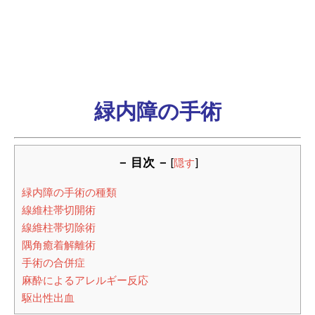
緑内障の手術
－ 目次 －
[
隠す
]
緑内障の手術の種類
線維柱帯切開術
線維柱帯切除術
隅角癒着解離術
手術の合併症
麻酔によるアレルギー反応
駆出性出血