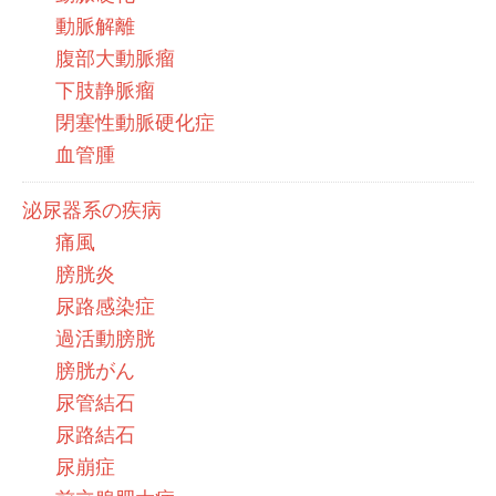
動脈解離
腹部大動脈瘤
下肢静脈瘤
閉塞性動脈硬化症
血管腫
泌尿器系の疾病
痛風
膀胱炎
尿路感染症
過活動膀胱
膀胱がん
尿管結石
尿路結石
尿崩症