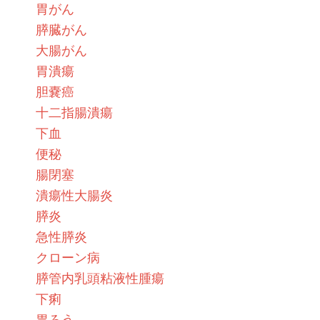
胃がん
膵臓がん
大腸がん
胃潰瘍
胆嚢癌
十二指腸潰瘍
下血
便秘
腸閉塞
潰瘍性大腸炎
膵炎
急性膵炎
クローン病
膵管内乳頭粘液性腫瘍
下痢
胃ろう