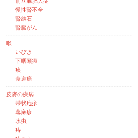
前立腺肥大症
慢性腎不全
腎結石
腎臓がん
喉
いびき
下咽頭癌
痰
食道癌
皮膚の疾病
帯状疱疹
蕁麻疹
水虫
痔