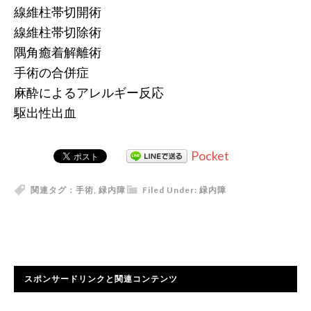
線維柱帯切開術
線維柱帯切除術
隅角癒着解離術
手術の合併症
麻酔によるアレルギー反応
駆出性出血
Pocket
関連タグ：
手術
,
緑内障
Filed Under:
緑内障
スポンサードリンクと関連コンテンツ