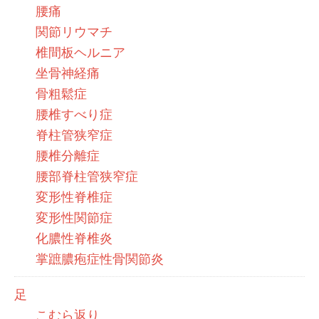
腰痛
関節リウマチ
椎間板ヘルニア
坐骨神経痛
骨粗鬆症
腰椎すべり症
脊柱管狭窄症
腰椎分離症
腰部脊柱管狭窄症
変形性脊椎症
変形性関節症
化膿性脊椎炎
掌蹠膿疱症性骨関節炎
足
こむら返り