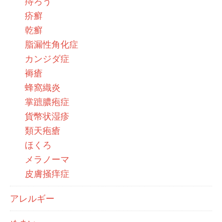
痔ろう
疥癬
乾癬
脂漏性角化症
カンジダ症
褥瘡
蜂窩織炎
掌蹠膿疱症
貨幣状湿疹
類天疱瘡
ほくろ
メラノーマ
皮膚掻痒症
アレルギー