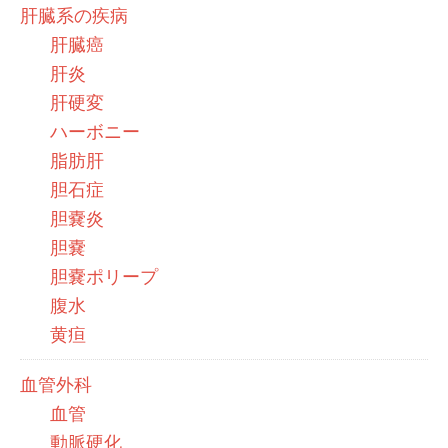
肝臓系の疾病
肝臓癌
肝炎
肝硬変
ハーボニー
脂肪肝
胆石症
胆嚢炎
胆嚢
胆嚢ポリープ
腹水
黄疸
血管外科
血管
動脈硬化