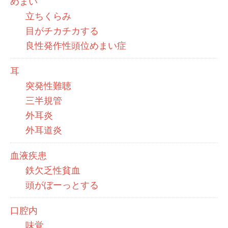
めまい
立ちくらみ
目がチカチカする
良性発作性頭位めまい症
耳
突発性難聴
三半規管
外耳炎
外耳道炎
血液疾患
鉄欠乏性貧血
頭がぼーっとする
口腔内
味覚