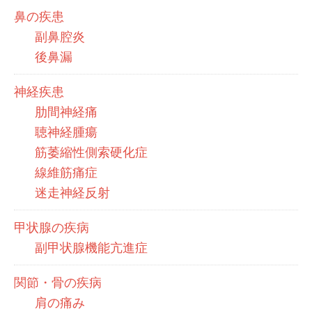
鼻の疾患
副鼻腔炎
後鼻漏
神経疾患
肋間神経痛
聴神経腫瘍
筋萎縮性側索硬化症
線維筋痛症
迷走神経反射
甲状腺の疾病
副甲状腺機能亢進症
関節・骨の疾病
肩の痛み