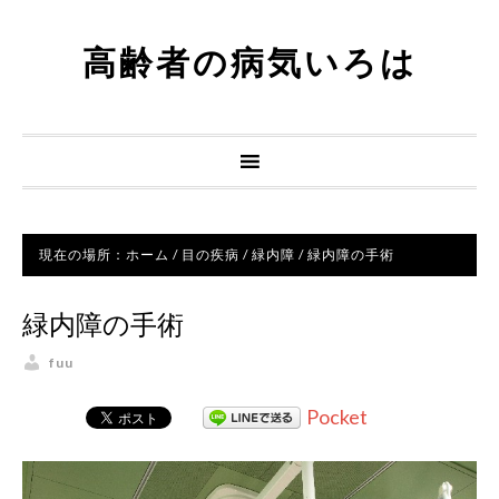
高齢者の病気いろは
現在の場所：
ホーム
/
目の疾病
/
緑内障
/
緑内障の手術
緑内障の手術
fuu
Pocket