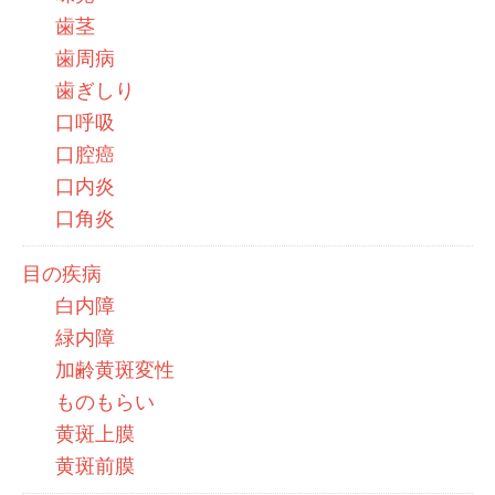
歯茎
歯周病
歯ぎしり
口呼吸
口腔癌
口内炎
口角炎
目の疾病
白内障
緑内障
加齢黄斑変性
ものもらい
黄斑上膜
黄斑前膜