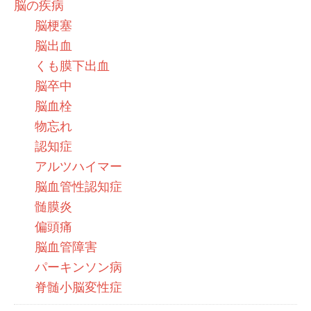
脳の疾病
脳梗塞
脳出血
くも膜下出血
脳卒中
脳血栓
物忘れ
認知症
アルツハイマー
脳血管性認知症
髄膜炎
偏頭痛
脳血管障害
パーキンソン病
脊髄小脳変性症