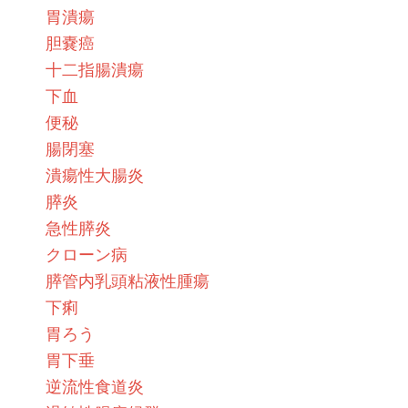
胃潰瘍
胆嚢癌
十二指腸潰瘍
下血
便秘
腸閉塞
潰瘍性大腸炎
膵炎
急性膵炎
クローン病
膵管内乳頭粘液性腫瘍
下痢
胃ろう
胃下垂
逆流性食道炎