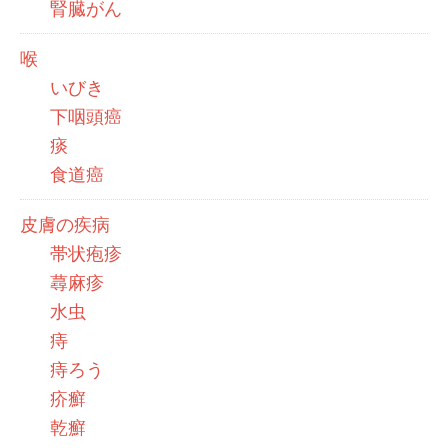
腎臓がん
喉
いびき
下咽頭癌
痰
食道癌
皮膚の疾病
帯状疱疹
蕁麻疹
水虫
痔
痔ろう
疥癬
乾癬