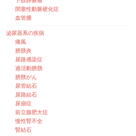
下肢静脈瘤
閉塞性動脈硬化症
血管腫
泌尿器系の疾病
痛風
膀胱炎
尿路感染症
過活動膀胱
膀胱がん
尿管結石
尿路結石
尿崩症
前立腺肥大症
慢性腎不全
腎結石