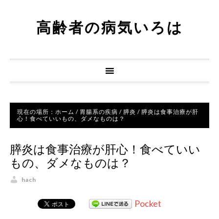
高齢者の病気いろは
現在の場所：
ホーム
/
胃腸系の疾病
/
膵炎
/
膵炎は食事治療が肝
心！食べていいもの、ダメなものは？
膵炎は食事治療が肝心！食べていい
もの、ダメなものは？
hach
Pocket