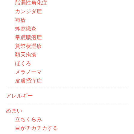
脂漏性角化症
カンジダ症
褥瘡
蜂窩織炎
掌蹠膿疱症
貨幣状湿疹
類天疱瘡
ほくろ
メラノーマ
皮膚掻痒症
アレルギー
めまい
立ちくらみ
目がチカチカする