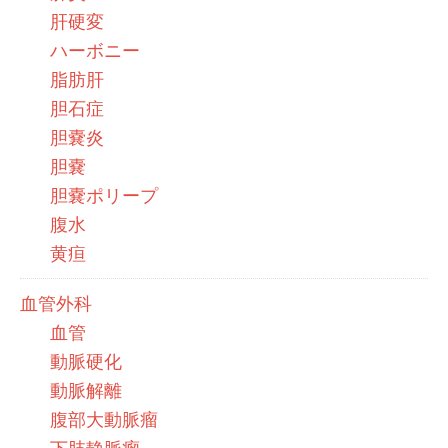
肝硬変
ハーボニー
脂肪肝
胆石症
胆嚢炎
胆嚢
胆嚢ポリープ
腹水
黄疸
血管外科
血管
動脈硬化
動脈解離
腹部大動脈瘤