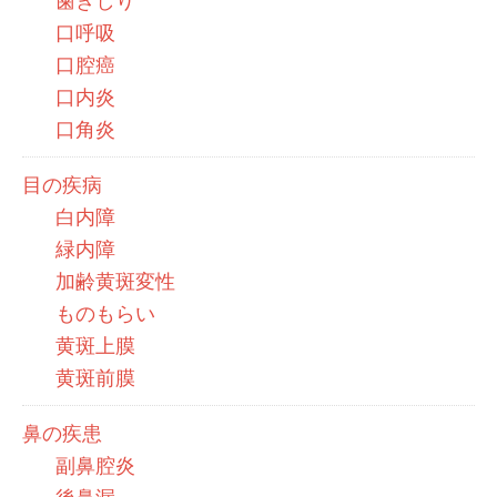
歯ぎしり
口呼吸
口腔癌
口内炎
口角炎
目の疾病
白内障
緑内障
加齢黄斑変性
ものもらい
黄斑上膜
黄斑前膜
鼻の疾患
副鼻腔炎