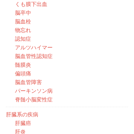
くも膜下出血
脳卒中
脳血栓
物忘れ
認知症
アルツハイマー
脳血管性認知症
髄膜炎
偏頭痛
脳血管障害
パーキンソン病
脊髄小脳変性症
肝臓系の疾病
肝臓癌
肝炎