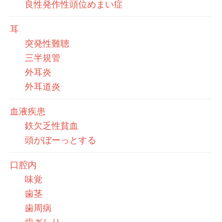
良性発作性頭位めまい症
耳
突発性難聴
三半規管
外耳炎
外耳道炎
血液疾患
鉄欠乏性貧血
頭がぼーっとする
口腔内
味覚
歯茎
歯周病