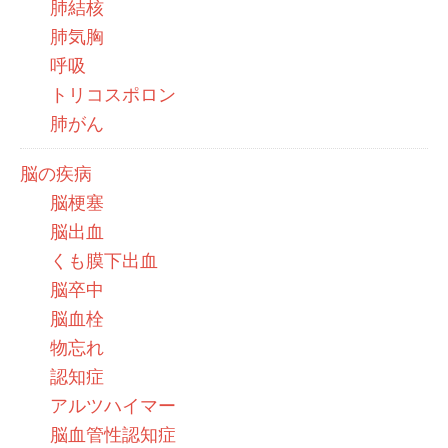
肺結核
肺気胸
呼吸
トリコスポロン
肺がん
脳の疾病
脳梗塞
脳出血
くも膜下出血
脳卒中
脳血栓
物忘れ
認知症
アルツハイマー
脳血管性認知症