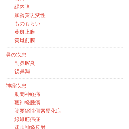
緑内障
加齢黄斑変性
ものもらい
黄斑上膜
黄斑前膜
鼻の疾患
副鼻腔炎
後鼻漏
神経疾患
肋間神経痛
聴神経腫瘍
筋萎縮性側索硬化症
線維筋痛症
迷走神経反射