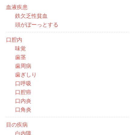
血液疾患
鉄欠乏性貧血
頭がぼーっとする
口腔内
味覚
歯茎
歯周病
歯ぎしり
口呼吸
口腔癌
口内炎
口角炎
目の疾病
白内障