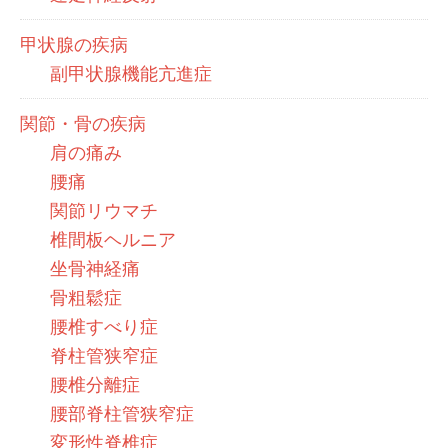
甲状腺の疾病
副甲状腺機能亢進症
関節・骨の疾病
肩の痛み
腰痛
関節リウマチ
椎間板ヘルニア
坐骨神経痛
骨粗鬆症
腰椎すべり症
脊柱管狭窄症
腰椎分離症
腰部脊柱管狭窄症
変形性脊椎症