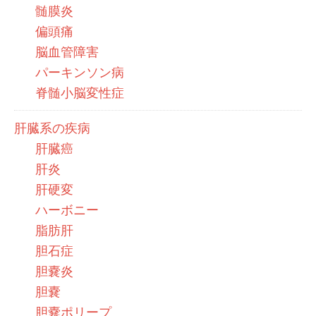
髄膜炎
偏頭痛
脳血管障害
パーキンソン病
脊髄小脳変性症
肝臓系の疾病
肝臓癌
肝炎
肝硬変
ハーボニー
脂肪肝
胆石症
胆嚢炎
胆嚢
胆嚢ポリープ