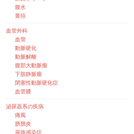
腹水
黄疸
血管外科
血管
動脈硬化
動脈解離
腹部大動脈瘤
下肢静脈瘤
閉塞性動脈硬化症
血管腫
泌尿器系の疾病
痛風
膀胱炎
尿路感染症