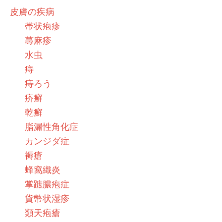
皮膚の疾病
帯状疱疹
蕁麻疹
水虫
痔
痔ろう
疥癬
乾癬
脂漏性角化症
カンジダ症
褥瘡
蜂窩織炎
掌蹠膿疱症
貨幣状湿疹
類天疱瘡