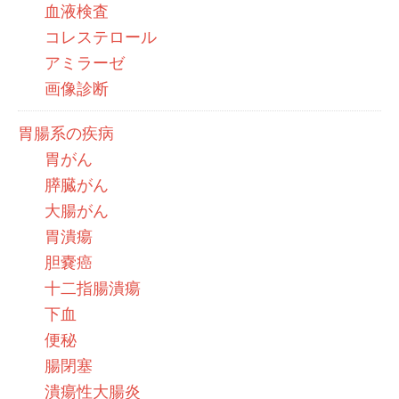
血液検査
コレステロール
アミラーゼ
画像診断
胃腸系の疾病
胃がん
膵臓がん
大腸がん
胃潰瘍
胆嚢癌
十二指腸潰瘍
下血
便秘
腸閉塞
潰瘍性大腸炎