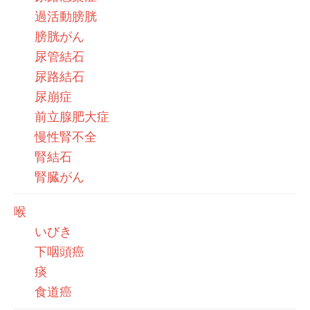
過活動膀胱
膀胱がん
尿管結石
尿路結石
尿崩症
前立腺肥大症
慢性腎不全
腎結石
腎臓がん
喉
いびき
下咽頭癌
痰
食道癌