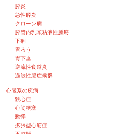
膵炎
急性膵炎
クローン病
膵管内乳頭粘液性腫瘍
下痢
胃ろう
胃下垂
逆流性食道炎
過敏性腸症候群
心臓系の疾病
狭心症
心筋梗塞
動悸
拡張型心筋症
不整脈