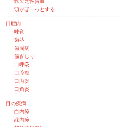
鉄欠乏性貧血
頭がぼーっとする
口腔内
味覚
歯茎
歯周病
歯ぎしり
口呼吸
口腔癌
口内炎
口角炎
目の疾病
白内障
緑内障