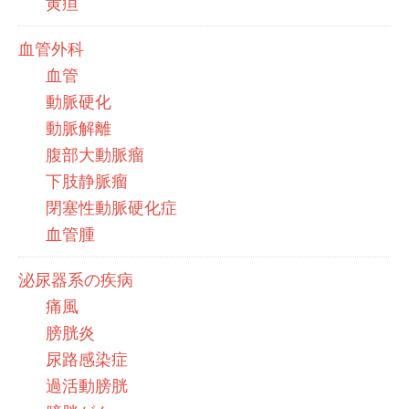
黄疸
血管外科
血管
動脈硬化
動脈解離
腹部大動脈瘤
下肢静脈瘤
閉塞性動脈硬化症
血管腫
泌尿器系の疾病
痛風
膀胱炎
尿路感染症
過活動膀胱