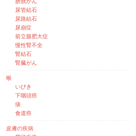
膀胱がん
尿管結石
尿路結石
尿崩症
前立腺肥大症
慢性腎不全
腎結石
腎臓がん
喉
いびき
下咽頭癌
痰
食道癌
皮膚の疾病