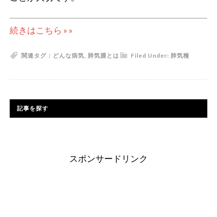
続きはこちら » »
関連タグ：
どんな病気
,
肺気腫とは
Filed Under:
肺気種
記事を探す
スポンサードリンク