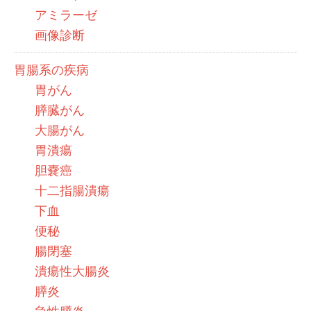
アミラーゼ
画像診断
胃腸系の疾病
胃がん
膵臓がん
大腸がん
胃潰瘍
胆嚢癌
十二指腸潰瘍
下血
便秘
腸閉塞
潰瘍性大腸炎
膵炎