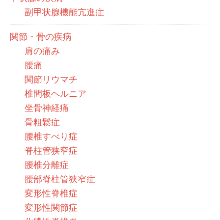
副甲状腺機能亢進症
関節・骨の疾病
肩の痛み
腰痛
関節リウマチ
椎間板ヘルニア
坐骨神経痛
骨粗鬆症
腰椎すべり症
脊柱管狭窄症
腰椎分離症
腰部脊柱管狭窄症
変形性脊椎症
変形性関節症