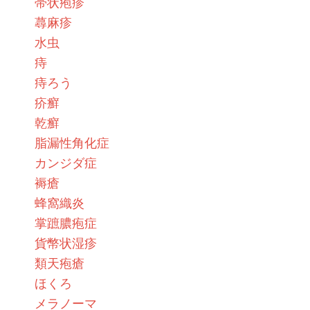
帯状疱疹
蕁麻疹
水虫
痔
痔ろう
疥癬
乾癬
脂漏性角化症
カンジダ症
褥瘡
蜂窩織炎
掌蹠膿疱症
貨幣状湿疹
類天疱瘡
ほくろ
メラノーマ