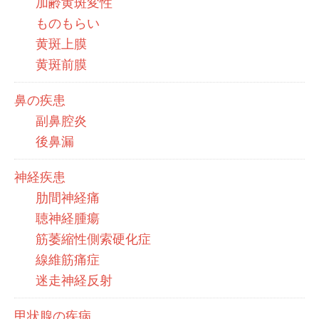
加齢黄斑変性
ものもらい
黄斑上膜
黄斑前膜
鼻の疾患
副鼻腔炎
後鼻漏
神経疾患
肋間神経痛
聴神経腫瘍
筋萎縮性側索硬化症
線維筋痛症
迷走神経反射
甲状腺の疾病