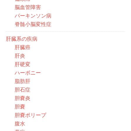
脳血管障害
パーキンソン病
脊髄小脳変性症
肝臓系の疾病
肝臓癌
肝炎
肝硬変
ハーボニー
脂肪肝
胆石症
胆嚢炎
胆嚢
胆嚢ポリープ
腹水