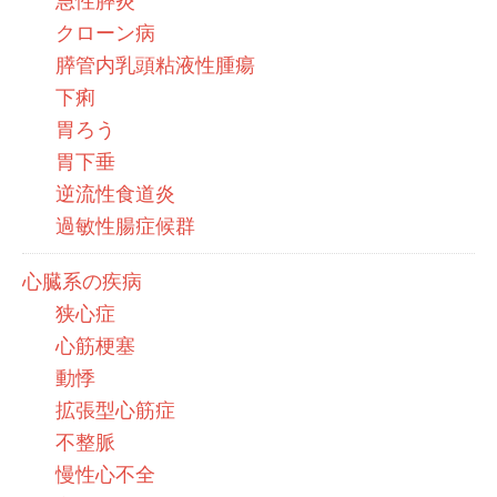
急性膵炎
クローン病
膵管内乳頭粘液性腫瘍
下痢
胃ろう
胃下垂
逆流性食道炎
過敏性腸症候群
心臓系の疾病
狭心症
心筋梗塞
動悸
拡張型心筋症
不整脈
慢性心不全