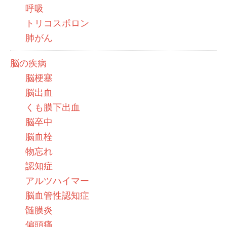
呼吸
トリコスポロン
肺がん
脳の疾病
脳梗塞
脳出血
くも膜下出血
脳卒中
脳血栓
物忘れ
認知症
アルツハイマー
脳血管性認知症
髄膜炎
偏頭痛