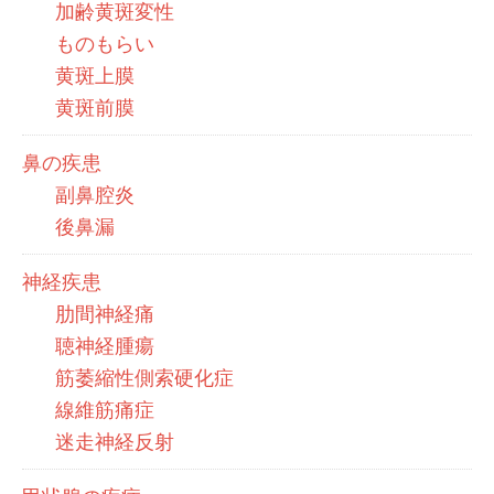
加齢黄斑変性
ものもらい
黄斑上膜
黄斑前膜
鼻の疾患
副鼻腔炎
後鼻漏
神経疾患
肋間神経痛
聴神経腫瘍
筋萎縮性側索硬化症
線維筋痛症
迷走神経反射