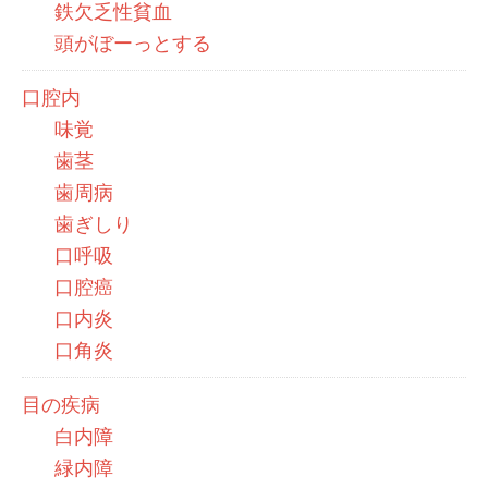
鉄欠乏性貧血
頭がぼーっとする
口腔内
味覚
歯茎
歯周病
歯ぎしり
口呼吸
口腔癌
口内炎
口角炎
目の疾病
白内障
緑内障