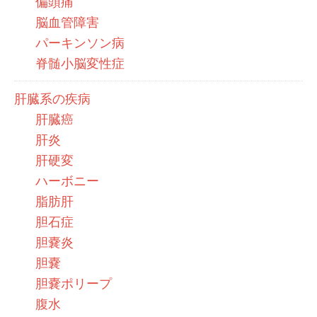
偏頭痛
脳血管障害
パーキンソン病
脊髄小脳変性症
肝臓系の疾病
肝臓癌
肝炎
肝硬変
ハーボニー
脂肪肝
胆石症
胆嚢炎
胆嚢
胆嚢ポリープ
腹水