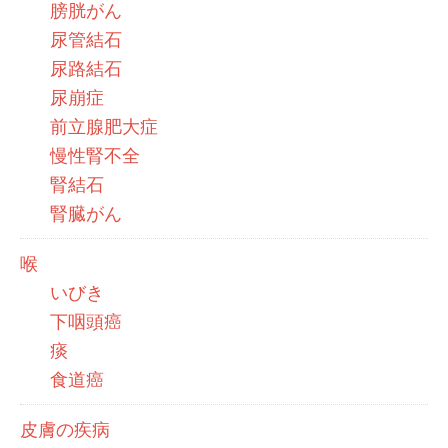
膀胱がん
尿管結石
尿路結石
尿崩症
前立腺肥大症
慢性腎不全
腎結石
腎臓がん
喉
いびき
下咽頭癌
痰
食道癌
皮膚の疾病