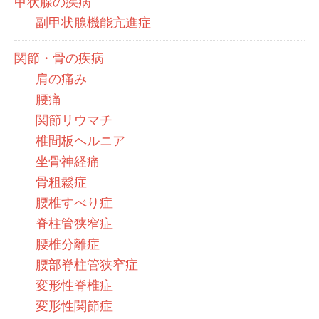
甲状腺の疾病
副甲状腺機能亢進症
関節・骨の疾病
肩の痛み
腰痛
関節リウマチ
椎間板ヘルニア
坐骨神経痛
骨粗鬆症
腰椎すべり症
脊柱管狭窄症
腰椎分離症
腰部脊柱管狭窄症
変形性脊椎症
変形性関節症