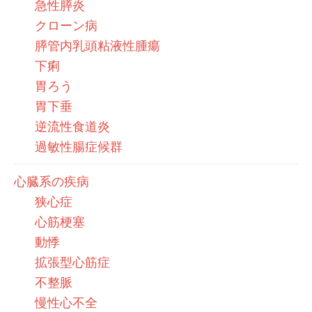
急性膵炎
クローン病
膵管内乳頭粘液性腫瘍
下痢
胃ろう
胃下垂
逆流性食道炎
過敏性腸症候群
心臓系の疾病
狭心症
心筋梗塞
動悸
拡張型心筋症
不整脈
慢性心不全