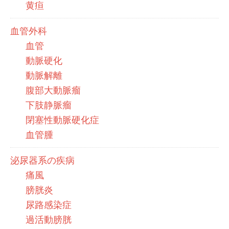
黄疸
血管外科
血管
動脈硬化
動脈解離
腹部大動脈瘤
下肢静脈瘤
閉塞性動脈硬化症
血管腫
泌尿器系の疾病
痛風
膀胱炎
尿路感染症
過活動膀胱