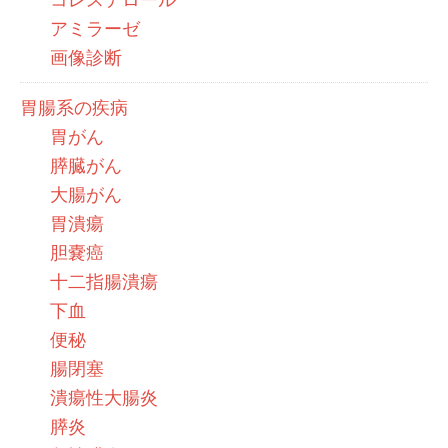
アミラーゼ
画像診断
胃腸系の疾病
胃がん
膵臓がん
大腸がん
胃潰瘍
胆嚢癌
十二指腸潰瘍
下血
便秘
腸閉塞
潰瘍性大腸炎
膵炎