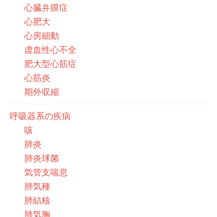
心臓弁膜症
心肥大
心房細動
虚血性心不全
肥大型心筋症
心筋炎
期外収縮
呼吸器系の疾病
咳
肺炎
肺炎球菌
気管支喘息
肺気種
肺結核
肺気胸