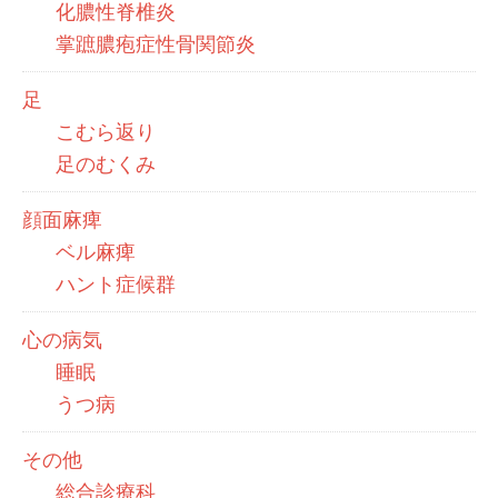
化膿性脊椎炎
掌蹠膿疱症性骨関節炎
足
こむら返り
足のむくみ
顔面麻痺
ベル麻痺
ハント症候群
心の病気
睡眠
うつ病
その他
総合診療科