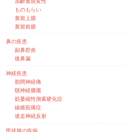
加齢黄斑変性
ものもらい
黄斑上膜
黄斑前膜
鼻の疾患
副鼻腔炎
後鼻漏
神経疾患
肋間神経痛
聴神経腫瘍
筋萎縮性側索硬化症
線維筋痛症
迷走神経反射
甲状腺の疾病