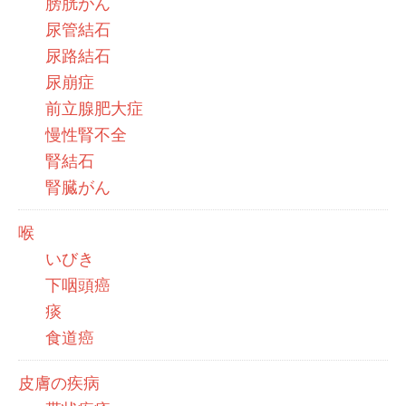
膀胱がん
尿管結石
尿路結石
尿崩症
前立腺肥大症
慢性腎不全
腎結石
腎臓がん
喉
いびき
下咽頭癌
痰
食道癌
皮膚の疾病