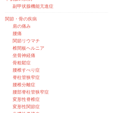
副甲状腺機能亢進症
関節・骨の疾病
肩の痛み
腰痛
関節リウマチ
椎間板ヘルニア
坐骨神経痛
骨粗鬆症
腰椎すべり症
脊柱管狭窄症
腰椎分離症
腰部脊柱管狭窄症
変形性脊椎症
変形性関節症