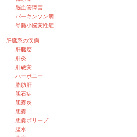
脳血管障害
パーキンソン病
脊髄小脳変性症
肝臓系の疾病
肝臓癌
肝炎
肝硬変
ハーボニー
脂肪肝
胆石症
胆嚢炎
胆嚢
胆嚢ポリープ
腹水