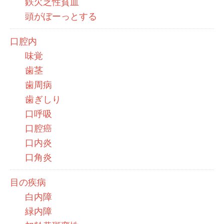
鉄欠乏性貧血
頭がぼーっとする
口腔内
味覚
歯茎
歯周病
歯ぎしり
口呼吸
口腔癌
口内炎
口角炎
目の疾病
白内障
緑内障