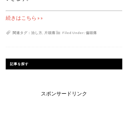
続きはこちら » »
関連タグ：
治し方
,
片頭痛
Filed Under:
偏頭痛
記事を探す
スポンサードリンク