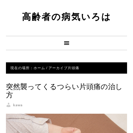
高齢者の病気いろは
現在の場所：
ホーム
/
アーカイブ片頭痛
突然襲ってくるつらい片頭痛の治し
方
kawa