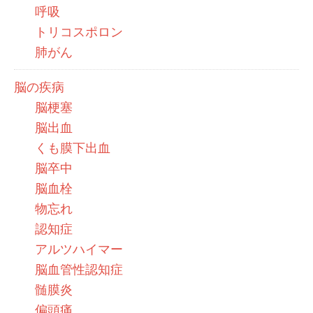
呼吸
トリコスポロン
肺がん
脳の疾病
脳梗塞
脳出血
くも膜下出血
脳卒中
脳血栓
物忘れ
認知症
アルツハイマー
脳血管性認知症
髄膜炎
偏頭痛