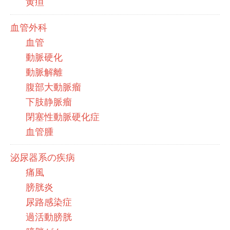
黄疸
血管外科
血管
動脈硬化
動脈解離
腹部大動脈瘤
下肢静脈瘤
閉塞性動脈硬化症
血管腫
泌尿器系の疾病
痛風
膀胱炎
尿路感染症
過活動膀胱