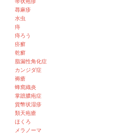
帯状疱疹
蕁麻疹
水虫
痔
痔ろう
疥癬
乾癬
脂漏性角化症
カンジダ症
褥瘡
蜂窩織炎
掌蹠膿疱症
貨幣状湿疹
類天疱瘡
ほくろ
メラノーマ