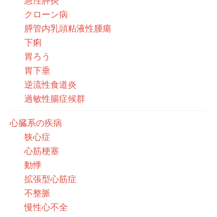
急性膵炎
クローン病
膵管内乳頭粘液性腫瘍
下痢
胃ろう
胃下垂
逆流性食道炎
過敏性腸症候群
心臓系の疾病
狭心症
心筋梗塞
動悸
拡張型心筋症
不整脈
慢性心不全