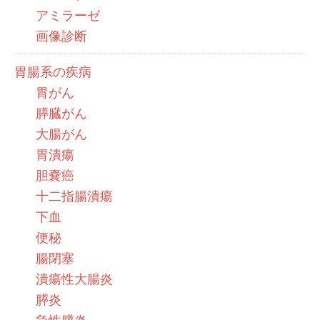
アミラーゼ
画像診断
胃腸系の疾病
胃がん
膵臓がん
大腸がん
胃潰瘍
胆嚢癌
十二指腸潰瘍
下血
便秘
腸閉塞
潰瘍性大腸炎
膵炎