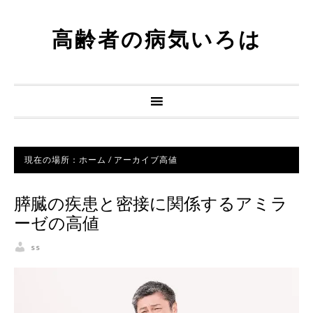
高齢者の病気いろは
現在の場所：
ホーム
/
アーカイブ高値
膵臓の疾患と密接に関係するアミラ
ーゼの高値
ss