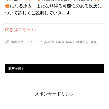
値
になる原因、またなり得る可能性のある疾患に
ついて詳しくご説明していきます。
続きはこちら » »
関連タグ：
アミラーゼ
,
高値
Filed Under:
膵臓がん
,
膵炎
記事を探す
スポンサードリンク