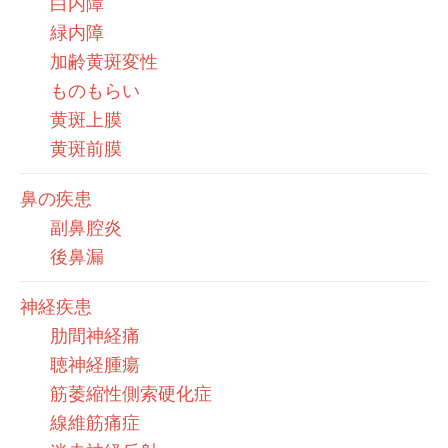
白内障
緑内障
加齢黄斑変性
ものもらい
黄斑上膜
黄斑前膜
鼻の疾患
副鼻腔炎
後鼻漏
神経疾患
肋間神経痛
聴神経腫瘍
筋萎縮性側索硬化症
線維筋痛症