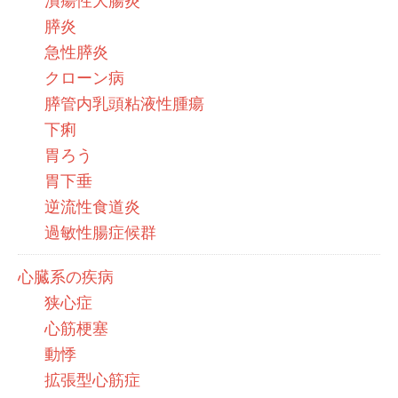
潰瘍性大腸炎
膵炎
急性膵炎
クローン病
膵管内乳頭粘液性腫瘍
下痢
胃ろう
胃下垂
逆流性食道炎
過敏性腸症候群
心臓系の疾病
狭心症
心筋梗塞
動悸
拡張型心筋症