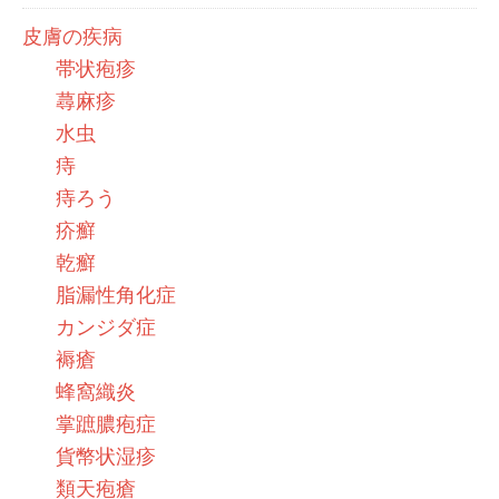
皮膚の疾病
帯状疱疹
蕁麻疹
水虫
痔
痔ろう
疥癬
乾癬
脂漏性角化症
カンジダ症
褥瘡
蜂窩織炎
掌蹠膿疱症
貨幣状湿疹
類天疱瘡