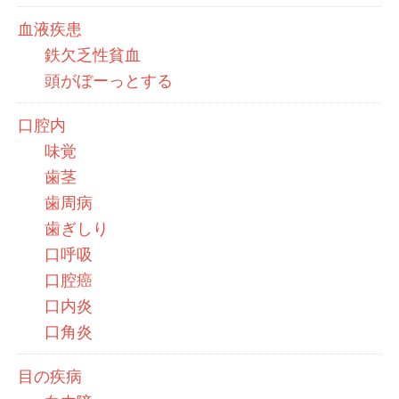
血液疾患
鉄欠乏性貧血
頭がぼーっとする
口腔内
味覚
歯茎
歯周病
歯ぎしり
口呼吸
口腔癌
口内炎
口角炎
目の疾病