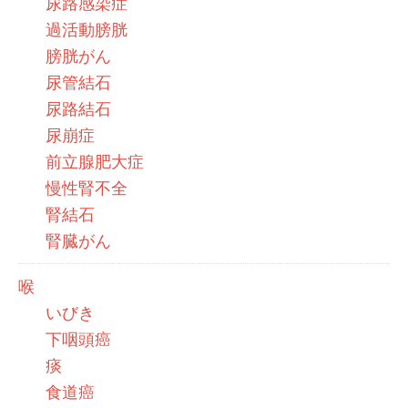
尿路感染症
過活動膀胱
膀胱がん
尿管結石
尿路結石
尿崩症
前立腺肥大症
慢性腎不全
腎結石
腎臓がん
喉
いびき
下咽頭癌
痰
食道癌