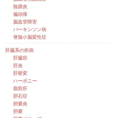
髄膜炎
偏頭痛
脳血管障害
パーキンソン病
脊髄小脳変性症
肝臓系の疾病
肝臓癌
肝炎
肝硬変
ハーボニー
脂肪肝
胆石症
胆嚢炎
胆嚢