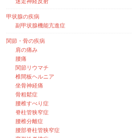
迷走神経反射
甲状腺の疾病
副甲状腺機能亢進症
関節・骨の疾病
肩の痛み
腰痛
関節リウマチ
椎間板ヘルニア
坐骨神経痛
骨粗鬆症
腰椎すべり症
脊柱管狭窄症
腰椎分離症
腰部脊柱管狭窄症