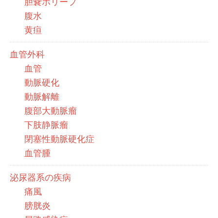
胆嚢ポリープ
腹水
黄疸
血管外科
血管
動脈硬化
動脈解離
腹部大動脈瘤
下肢静脈瘤
閉塞性動脈硬化症
血管腫
泌尿器系の疾病
痛風
膀胱炎