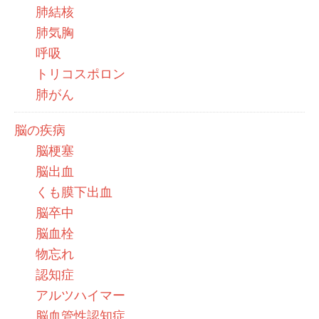
肺結核
肺気胸
呼吸
トリコスポロン
肺がん
脳の疾病
脳梗塞
脳出血
くも膜下出血
脳卒中
脳血栓
物忘れ
認知症
アルツハイマー
脳血管性認知症