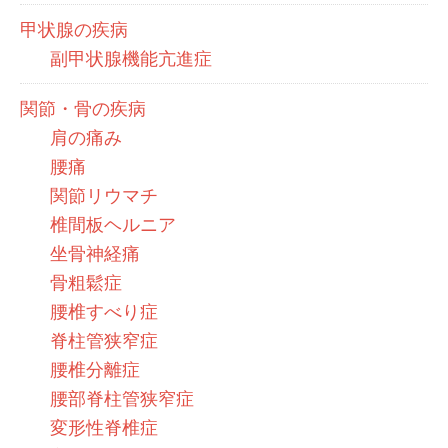
甲状腺の疾病
副甲状腺機能亢進症
関節・骨の疾病
肩の痛み
腰痛
関節リウマチ
椎間板ヘルニア
坐骨神経痛
骨粗鬆症
腰椎すべり症
脊柱管狭窄症
腰椎分離症
腰部脊柱管狭窄症
変形性脊椎症