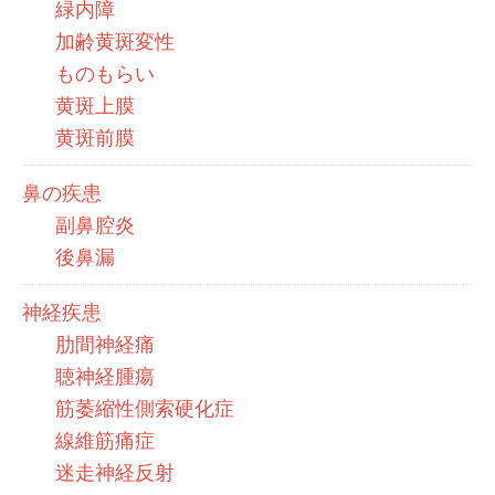
緑内障
加齢黄斑変性
ものもらい
黄斑上膜
黄斑前膜
鼻の疾患
副鼻腔炎
後鼻漏
神経疾患
肋間神経痛
聴神経腫瘍
筋萎縮性側索硬化症
線維筋痛症
迷走神経反射