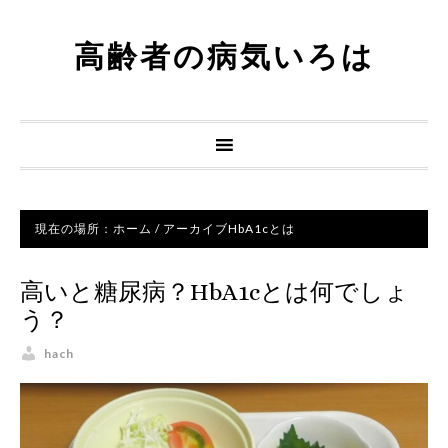
高齢者の病気いろは
現在の場所：
ホーム
/
アーカイブHbA1cとは
高いと糖尿病？HbA1cとは何でしょ
う？
hach