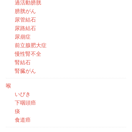
過活動膀胱
膀胱がん
尿管結石
尿路結石
尿崩症
前立腺肥大症
慢性腎不全
腎結石
腎臓がん
喉
いびき
下咽頭癌
痰
食道癌