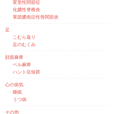
変形性関節症
化膿性脊椎炎
掌蹠膿疱症性骨関節炎
足
こむら返り
足のむくみ
顔面麻痺
ベル麻痺
ハント症候群
心の病気
睡眠
うつ病
その他