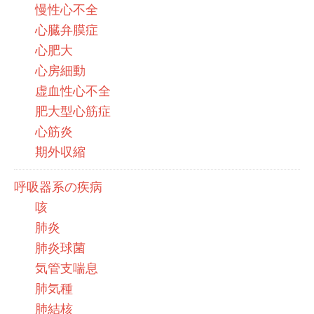
慢性心不全
心臓弁膜症
心肥大
心房細動
虚血性心不全
肥大型心筋症
心筋炎
期外収縮
呼吸器系の疾病
咳
肺炎
肺炎球菌
気管支喘息
肺気種
肺結核