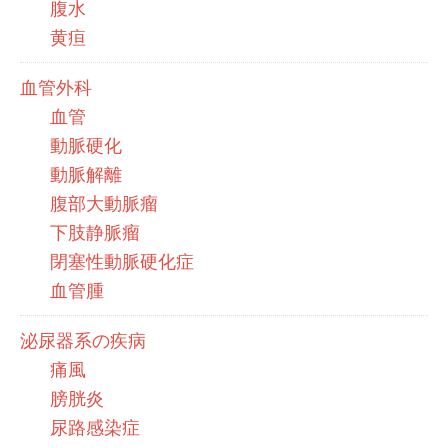
腹水
黄疸
血管外科
血管
動脈硬化
動脈解離
腹部大動脈瘤
下肢静脈瘤
閉塞性動脈硬化症
血管腫
泌尿器系の疾病
痛風
膀胱炎
尿路感染症