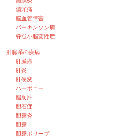
髄膜炎
偏頭痛
脳血管障害
パーキンソン病
脊髄小脳変性症
肝臓系の疾病
肝臓癌
肝炎
肝硬変
ハーボニー
脂肪肝
胆石症
胆嚢炎
胆嚢
胆嚢ポリープ