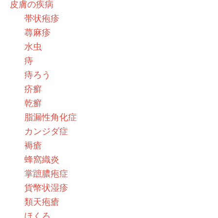
皮膚の疾病
帯状疱疹
蕁麻疹
水虫
痔
痔ろう
疥癬
乾癬
脂漏性角化症
カンジダ症
褥瘡
蜂窩織炎
掌蹠膿疱症
貨幣状湿疹
類天疱瘡
ほくろ