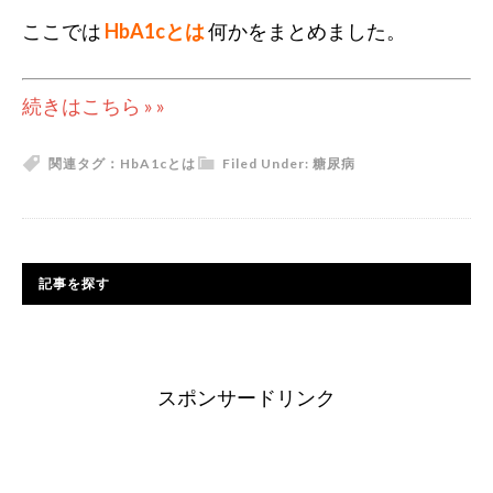
ここでは
HbA1cとは
何かをまとめました。
続きはこちら » »
関連タグ：
HbA1cとは
Filed Under:
糖尿病
記事を探す
スポンサードリンク