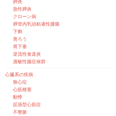
膵炎
急性膵炎
クローン病
膵管内乳頭粘液性腫瘍
下痢
胃ろう
胃下垂
逆流性食道炎
過敏性腸症候群
心臓系の疾病
狭心症
心筋梗塞
動悸
拡張型心筋症
不整脈