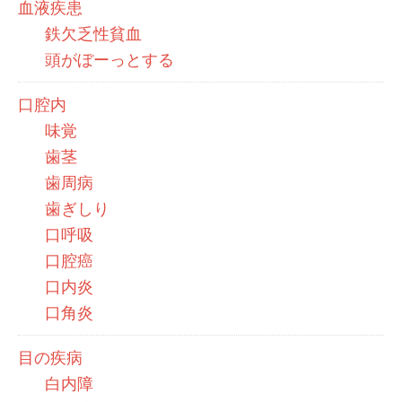
血液疾患
鉄欠乏性貧血
頭がぼーっとする
口腔内
味覚
歯茎
歯周病
歯ぎしり
口呼吸
口腔癌
口内炎
口角炎
目の疾病
白内障