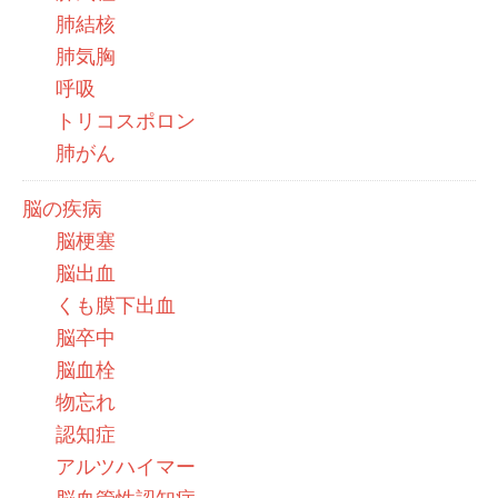
肺結核
肺気胸
呼吸
トリコスポロン
肺がん
脳の疾病
脳梗塞
脳出血
くも膜下出血
脳卒中
脳血栓
物忘れ
認知症
アルツハイマー
脳血管性認知症