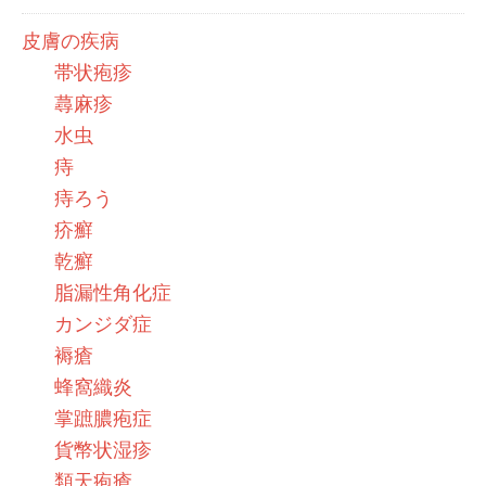
皮膚の疾病
帯状疱疹
蕁麻疹
水虫
痔
痔ろう
疥癬
乾癬
脂漏性角化症
カンジダ症
褥瘡
蜂窩織炎
掌蹠膿疱症
貨幣状湿疹
類天疱瘡