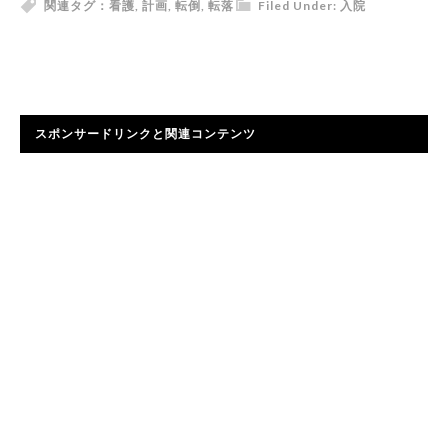
関連タグ：
看護
,
計画
,
転倒
,
転落
Filed Under:
入院
スポンサードリンクと関連コンテンツ