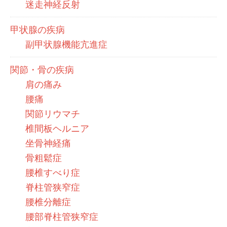
迷走神経反射
甲状腺の疾病
副甲状腺機能亢進症
関節・骨の疾病
肩の痛み
腰痛
関節リウマチ
椎間板ヘルニア
坐骨神経痛
骨粗鬆症
腰椎すべり症
脊柱管狭窄症
腰椎分離症
腰部脊柱管狭窄症