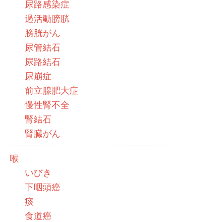
尿路感染症
過活動膀胱
膀胱がん
尿管結石
尿路結石
尿崩症
前立腺肥大症
慢性腎不全
腎結石
腎臓がん
喉
いびき
下咽頭癌
痰
食道癌