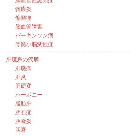
髄膜炎
偏頭痛
脳血管障害
パーキンソン病
脊髄小脳変性症
肝臓系の疾病
肝臓癌
肝炎
肝硬変
ハーボニー
脂肪肝
胆石症
胆嚢炎
胆嚢