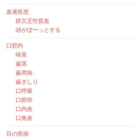
血液疾患
鉄欠乏性貧血
頭がぼーっとする
口腔内
味覚
歯茎
歯周病
歯ぎしり
口呼吸
口腔癌
口内炎
口角炎
目の疾病