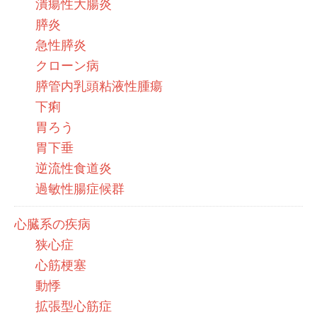
潰瘍性大腸炎
膵炎
急性膵炎
クローン病
膵管内乳頭粘液性腫瘍
下痢
胃ろう
胃下垂
逆流性食道炎
過敏性腸症候群
心臓系の疾病
狭心症
心筋梗塞
動悸
拡張型心筋症