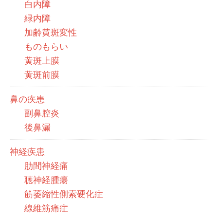
白内障
緑内障
加齢黄斑変性
ものもらい
黄斑上膜
黄斑前膜
鼻の疾患
副鼻腔炎
後鼻漏
神経疾患
肋間神経痛
聴神経腫瘍
筋萎縮性側索硬化症
線維筋痛症