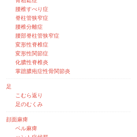
骨粗鬆症
腰椎すべり症
脊柱管狭窄症
腰椎分離症
腰部脊柱管狭窄症
変形性脊椎症
変形性関節症
化膿性脊椎炎
掌蹠膿疱症性骨関節炎
足
こむら返り
足のむくみ
顔面麻痺
ベル麻痺