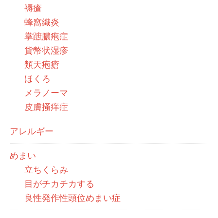
褥瘡
蜂窩織炎
掌蹠膿疱症
貨幣状湿疹
類天疱瘡
ほくろ
メラノーマ
皮膚掻痒症
アレルギー
めまい
立ちくらみ
目がチカチカする
良性発作性頭位めまい症