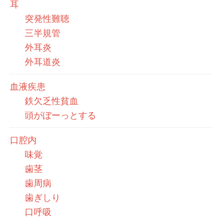
耳
突発性難聴
三半規管
外耳炎
外耳道炎
血液疾患
鉄欠乏性貧血
頭がぼーっとする
口腔内
味覚
歯茎
歯周病
歯ぎしり
口呼吸