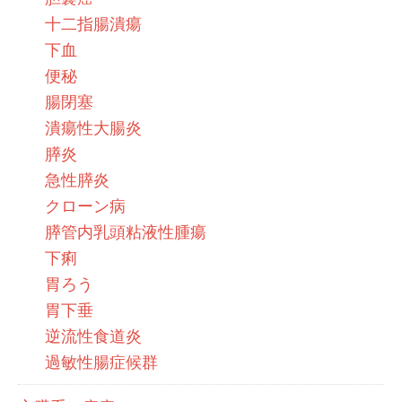
十二指腸潰瘍
下血
便秘
腸閉塞
潰瘍性大腸炎
膵炎
急性膵炎
クローン病
膵管内乳頭粘液性腫瘍
下痢
胃ろう
胃下垂
逆流性食道炎
過敏性腸症候群