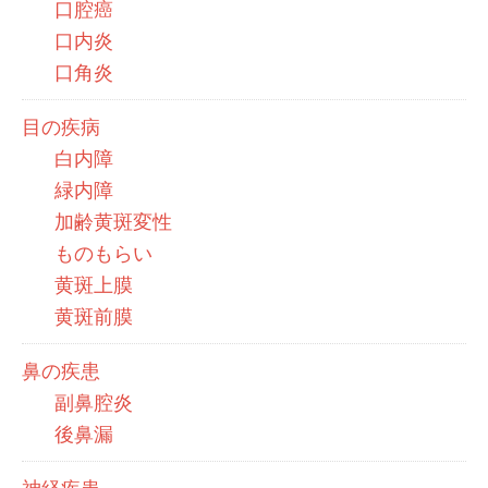
口腔癌
口内炎
口角炎
目の疾病
白内障
緑内障
加齢黄斑変性
ものもらい
黄斑上膜
黄斑前膜
鼻の疾患
副鼻腔炎
後鼻漏