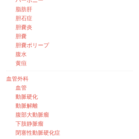
ハーボニー
脂肪肝
胆石症
胆嚢炎
胆嚢
胆嚢ポリープ
腹水
黄疸
血管外科
血管
動脈硬化
動脈解離
腹部大動脈瘤
下肢静脈瘤
閉塞性動脈硬化症