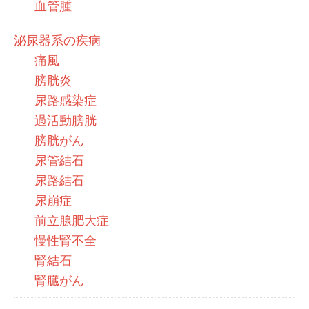
血管腫
泌尿器系の疾病
痛風
膀胱炎
尿路感染症
過活動膀胱
膀胱がん
尿管結石
尿路結石
尿崩症
前立腺肥大症
慢性腎不全
腎結石
腎臓がん