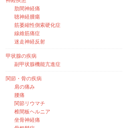
神経疾患
肋間神経痛
聴神経腫瘍
筋萎縮性側索硬化症
線維筋痛症
迷走神経反射
甲状腺の疾病
副甲状腺機能亢進症
関節・骨の疾病
肩の痛み
腰痛
関節リウマチ
椎間板ヘルニア
坐骨神経痛