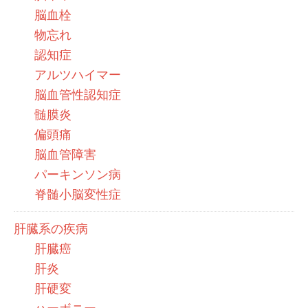
脳血栓
物忘れ
認知症
アルツハイマー
脳血管性認知症
髄膜炎
偏頭痛
脳血管障害
パーキンソン病
脊髄小脳変性症
肝臓系の疾病
肝臓癌
肝炎
肝硬変