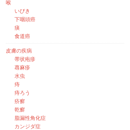
喉
いびき
下咽頭癌
痰
食道癌
皮膚の疾病
帯状疱疹
蕁麻疹
水虫
痔
痔ろう
疥癬
乾癬
脂漏性角化症
カンジダ症