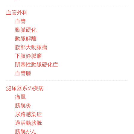
血管外科
血管
動脈硬化
動脈解離
腹部大動脈瘤
下肢静脈瘤
閉塞性動脈硬化症
血管腫
泌尿器系の疾病
痛風
膀胱炎
尿路感染症
過活動膀胱
膀胱がん