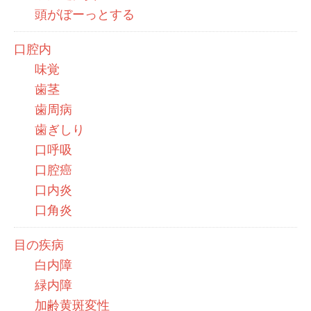
頭がぼーっとする
口腔内
味覚
歯茎
歯周病
歯ぎしり
口呼吸
口腔癌
口内炎
口角炎
目の疾病
白内障
緑内障
加齢黄斑変性