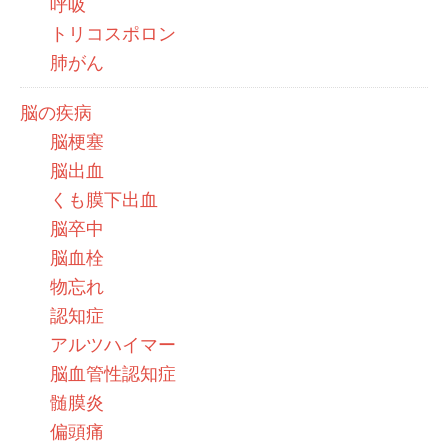
呼吸
トリコスポロン
肺がん
脳の疾病
脳梗塞
脳出血
くも膜下出血
脳卒中
脳血栓
物忘れ
認知症
アルツハイマー
脳血管性認知症
髄膜炎
偏頭痛