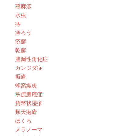
蕁麻疹
水虫
痔
痔ろう
疥癬
乾癬
脂漏性角化症
カンジダ症
褥瘡
蜂窩織炎
掌蹠膿疱症
貨幣状湿疹
類天疱瘡
ほくろ
メラノーマ