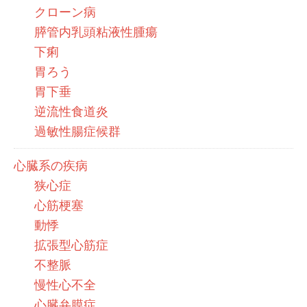
クローン病
膵管内乳頭粘液性腫瘍
下痢
胃ろう
胃下垂
逆流性食道炎
過敏性腸症候群
心臓系の疾病
狭心症
心筋梗塞
動悸
拡張型心筋症
不整脈
慢性心不全
心臓弁膜症