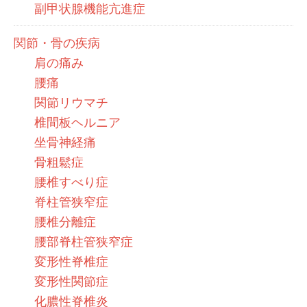
副甲状腺機能亢進症
関節・骨の疾病
肩の痛み
腰痛
関節リウマチ
椎間板ヘルニア
坐骨神経痛
骨粗鬆症
腰椎すべり症
脊柱管狭窄症
腰椎分離症
腰部脊柱管狭窄症
変形性脊椎症
変形性関節症
化膿性脊椎炎