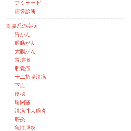
アミラーゼ
画像診断
胃腸系の疾病
胃がん
膵臓がん
大腸がん
胃潰瘍
胆嚢癌
十二指腸潰瘍
下血
便秘
腸閉塞
潰瘍性大腸炎
膵炎
急性膵炎