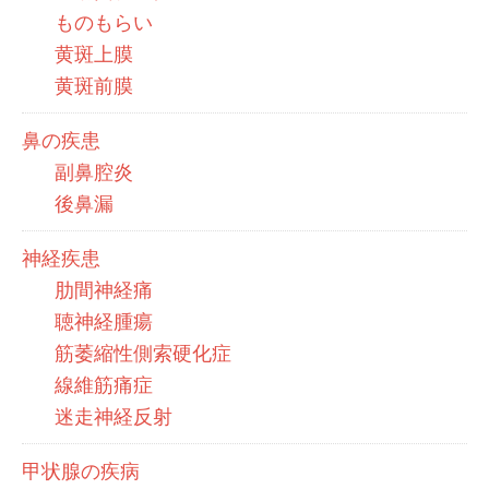
ものもらい
黄斑上膜
黄斑前膜
鼻の疾患
副鼻腔炎
後鼻漏
神経疾患
肋間神経痛
聴神経腫瘍
筋萎縮性側索硬化症
線維筋痛症
迷走神経反射
甲状腺の疾病