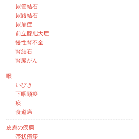
尿管結石
尿路結石
尿崩症
前立腺肥大症
慢性腎不全
腎結石
腎臓がん
喉
いびき
下咽頭癌
痰
食道癌
皮膚の疾病
帯状疱疹