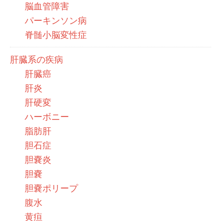
脳血管障害
パーキンソン病
脊髄小脳変性症
肝臓系の疾病
肝臓癌
肝炎
肝硬変
ハーボニー
脂肪肝
胆石症
胆嚢炎
胆嚢
胆嚢ポリープ
腹水
黄疸