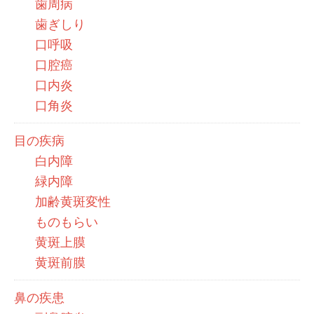
歯周病
歯ぎしり
口呼吸
口腔癌
口内炎
口角炎
目の疾病
白内障
緑内障
加齢黄斑変性
ものもらい
黄斑上膜
黄斑前膜
鼻の疾患