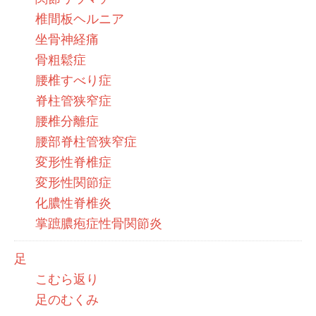
椎間板ヘルニア
坐骨神経痛
骨粗鬆症
腰椎すべり症
脊柱管狭窄症
腰椎分離症
腰部脊柱管狭窄症
変形性脊椎症
変形性関節症
化膿性脊椎炎
掌蹠膿疱症性骨関節炎
足
こむら返り
足のむくみ