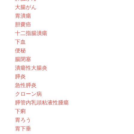
大腸がん
胃潰瘍
胆嚢癌
十二指腸潰瘍
下血
便秘
腸閉塞
潰瘍性大腸炎
膵炎
急性膵炎
クローン病
膵管内乳頭粘液性腫瘍
下痢
胃ろう
胃下垂