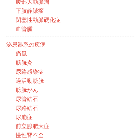
腹部大動脈瘤
下肢静脈瘤
閉塞性動脈硬化症
血管腫
泌尿器系の疾病
痛風
膀胱炎
尿路感染症
過活動膀胱
膀胱がん
尿管結石
尿路結石
尿崩症
前立腺肥大症
慢性腎不全