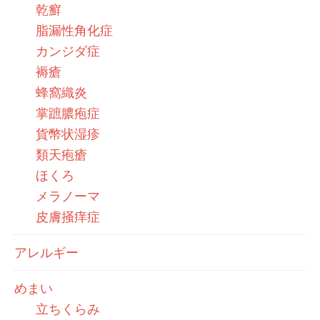
乾癬
脂漏性角化症
カンジダ症
褥瘡
蜂窩織炎
掌蹠膿疱症
貨幣状湿疹
類天疱瘡
ほくろ
メラノーマ
皮膚掻痒症
アレルギー
めまい
立ちくらみ