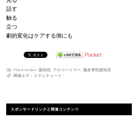
話す
触る
立つ
劇的変化はケアする側にも
Pocket
Filed Under:
認知症
,
アルツハイマー
,
脳血管性認知症
関連タグ：
ユマニチュード
スポンサードリンクと関連コンテンツ