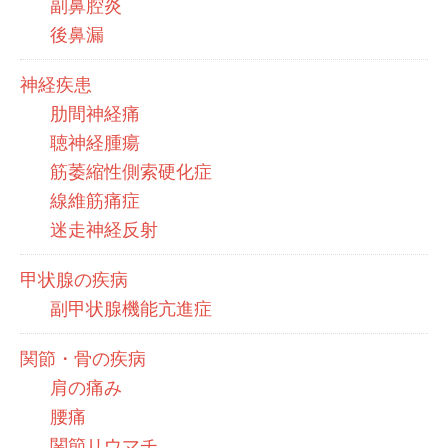
副鼻腔炎
後鼻漏
神経疾患
肋間神経痛
聴神経腫瘍
筋萎縮性側索硬化症
線維筋痛症
迷走神経反射
甲状腺の疾病
副甲状腺機能亢進症
関節・骨の疾病
肩の痛み
腰痛
関節リウマチ