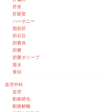
肝炎
肝硬変
ハーボニー
脂肪肝
胆石症
胆嚢炎
胆嚢
胆嚢ポリープ
腹水
黄疸
血管外科
血管
動脈硬化
動脈解離