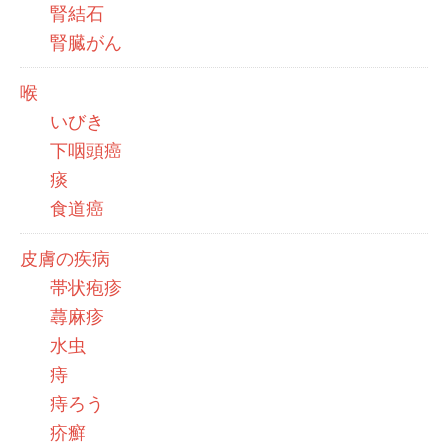
腎結石
腎臓がん
喉
いびき
下咽頭癌
痰
食道癌
皮膚の疾病
帯状疱疹
蕁麻疹
水虫
痔
痔ろう
疥癬