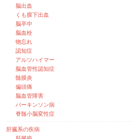
脳出血
くも膜下出血
脳卒中
脳血栓
物忘れ
認知症
アルツハイマー
脳血管性認知症
髄膜炎
偏頭痛
脳血管障害
パーキンソン病
脊髄小脳変性症
肝臓系の疾病
肝臓癌