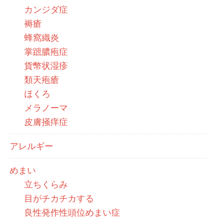
カンジダ症
褥瘡
蜂窩織炎
掌蹠膿疱症
貨幣状湿疹
類天疱瘡
ほくろ
メラノーマ
皮膚掻痒症
アレルギー
めまい
立ちくらみ
目がチカチカする
良性発作性頭位めまい症