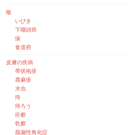
喉
いびき
下咽頭癌
痰
食道癌
皮膚の疾病
帯状疱疹
蕁麻疹
水虫
痔
痔ろう
疥癬
乾癬
脂漏性角化症