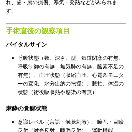
れ、歯・唇の損傷、寒気・発熱などがみられま
す。
手術直後の観察項目
バイタルサイン
呼吸状態（数、深さ、型、気道閉塞の有無、
呼吸制御の有無、無気肺の有無、酸素不足の
有無）、血圧状態（収縮血圧、心電図モニタ
ーの変化、水分出納の把握）、脈拍、体温の
状態（術後吸収熱や感染の有無）
麻酔の覚醒状態
意識レベル（言語・触覚刺激）、瞳孔・目瞼
反射（対光反射、睫毛反射）、運動機能