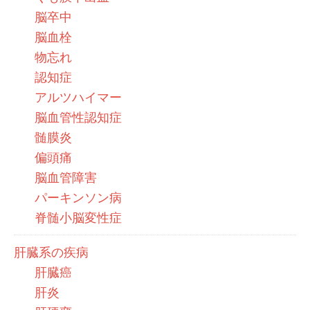
脳卒中
脳血栓
物忘れ
認知症
アルツハイマー
脳血管性認知症
髄膜炎
偏頭痛
脳血管障害
パーキンソン病
脊髄小脳変性症
肝臓系の疾病
肝臓癌
肝炎