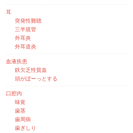
耳
突発性難聴
三半規管
外耳炎
外耳道炎
血液疾患
鉄欠乏性貧血
頭がぼーっとする
口腔内
味覚
歯茎
歯周病
歯ぎしり