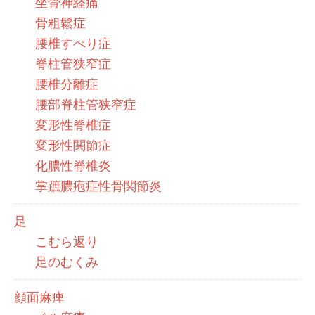
坐骨神経痛
骨粗鬆症
腰椎すべり症
脊柱管狭窄症
腰椎分離症
腰部脊柱管狭窄症
変形性脊椎症
変形性関節症
化膿性脊椎炎
掌蹠膿疱症性骨関節炎
足
こむら返り
足のむくみ
顔面麻痺