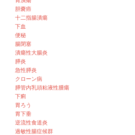
胆嚢癌
十二指腸潰瘍
下血
便秘
腸閉塞
潰瘍性大腸炎
膵炎
急性膵炎
クローン病
膵管内乳頭粘液性腫瘍
下痢
胃ろう
胃下垂
逆流性食道炎
過敏性腸症候群