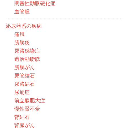
閉塞性動脈硬化症
血管腫
泌尿器系の疾病
痛風
膀胱炎
尿路感染症
過活動膀胱
膀胱がん
尿管結石
尿路結石
尿崩症
前立腺肥大症
慢性腎不全
腎結石
腎臓がん