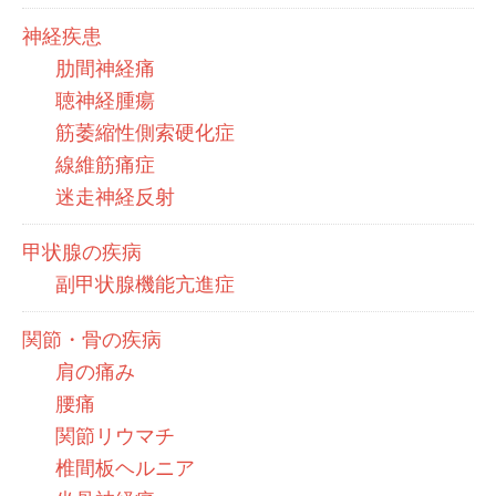
神経疾患
肋間神経痛
聴神経腫瘍
筋萎縮性側索硬化症
線維筋痛症
迷走神経反射
甲状腺の疾病
副甲状腺機能亢進症
関節・骨の疾病
肩の痛み
腰痛
関節リウマチ
椎間板ヘルニア