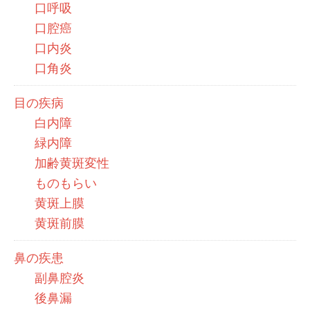
口呼吸
口腔癌
口内炎
口角炎
目の疾病
白内障
緑内障
加齢黄斑変性
ものもらい
黄斑上膜
黄斑前膜
鼻の疾患
副鼻腔炎
後鼻漏