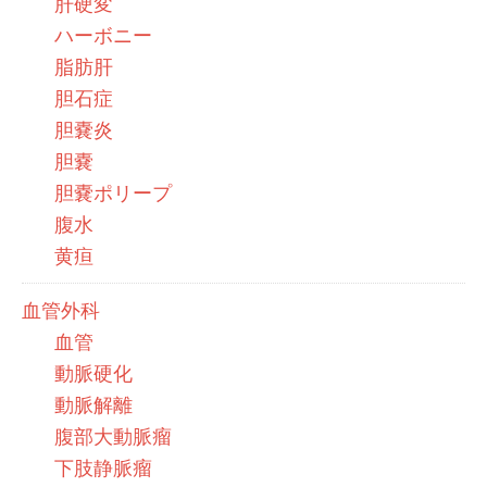
肝硬変
ハーボニー
脂肪肝
胆石症
胆嚢炎
胆嚢
胆嚢ポリープ
腹水
黄疸
血管外科
血管
動脈硬化
動脈解離
腹部大動脈瘤
下肢静脈瘤