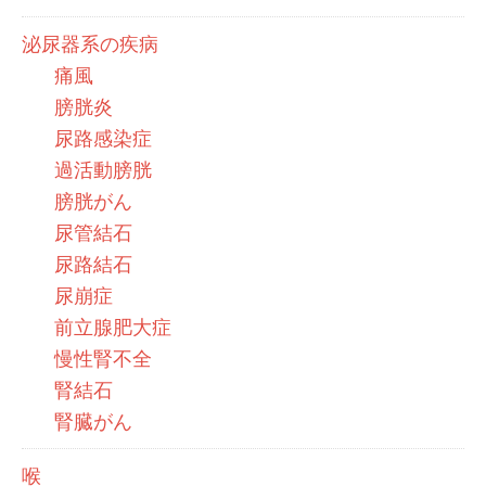
泌尿器系の疾病
痛風
膀胱炎
尿路感染症
過活動膀胱
膀胱がん
尿管結石
尿路結石
尿崩症
前立腺肥大症
慢性腎不全
腎結石
腎臓がん
喉