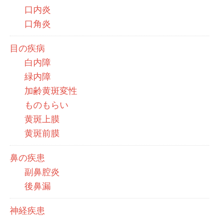
口内炎
口角炎
目の疾病
白内障
緑内障
加齢黄斑変性
ものもらい
黄斑上膜
黄斑前膜
鼻の疾患
副鼻腔炎
後鼻漏
神経疾患