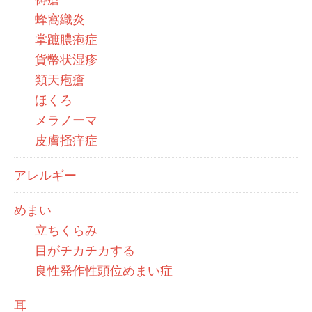
蜂窩織炎
掌蹠膿疱症
貨幣状湿疹
類天疱瘡
ほくろ
メラノーマ
皮膚掻痒症
アレルギー
めまい
立ちくらみ
目がチカチカする
良性発作性頭位めまい症
耳