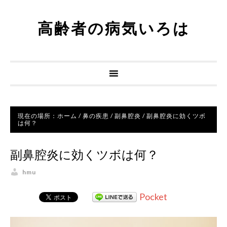
高齢者の病気いろは
現在の場所：
ホーム
/
鼻の疾患
/
副鼻腔炎
/
副鼻腔炎に効くツボ
は何？
副鼻腔炎に効くツボは何？
hmu
Pocket