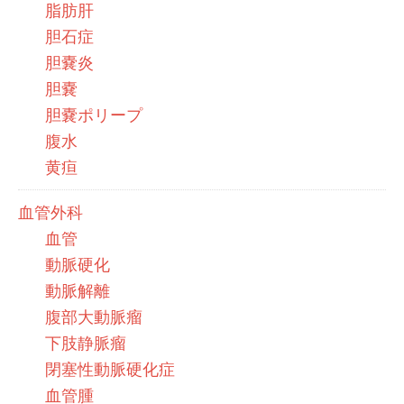
脂肪肝
胆石症
胆嚢炎
胆嚢
胆嚢ポリープ
腹水
黄疸
血管外科
血管
動脈硬化
動脈解離
腹部大動脈瘤
下肢静脈瘤
閉塞性動脈硬化症
血管腫