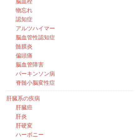
脳血栓
物忘れ
認知症
アルツハイマー
脳血管性認知症
髄膜炎
偏頭痛
脳血管障害
パーキンソン病
脊髄小脳変性症
肝臓系の疾病
肝臓癌
肝炎
肝硬変
ハーボニー