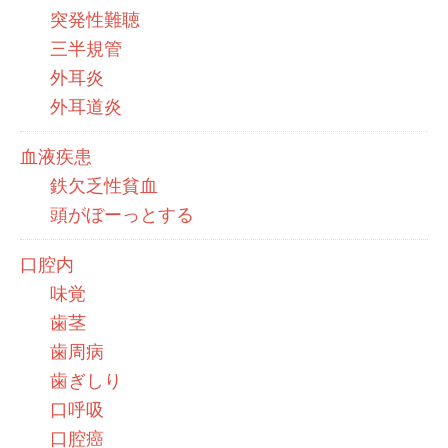
突発性難聴
三半規管
外耳炎
外耳道炎
血液疾患
鉄欠乏性貧血
頭がぼーっとする
口腔内
味覚
歯茎
歯周病
歯ぎしり
口呼吸
口腔癌