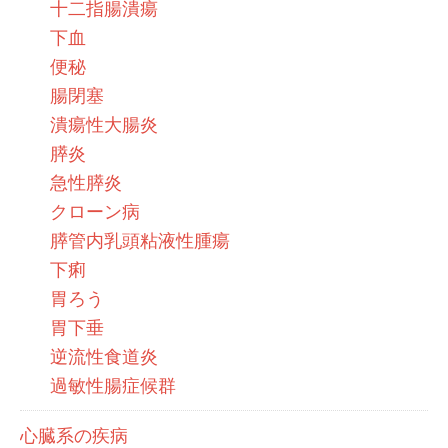
十二指腸潰瘍
下血
便秘
腸閉塞
潰瘍性大腸炎
膵炎
急性膵炎
クローン病
膵管内乳頭粘液性腫瘍
下痢
胃ろう
胃下垂
逆流性食道炎
過敏性腸症候群
心臓系の疾病