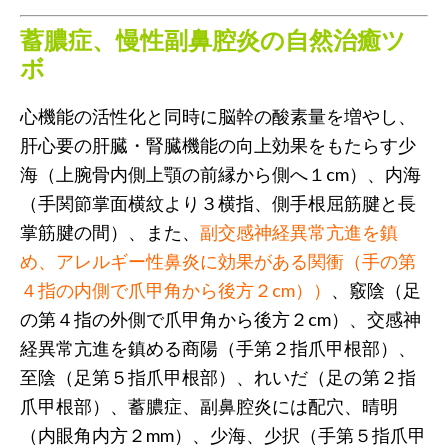
蓄膿症、慢性副鼻腔炎の自然治癒ツ
ボ
心機能の活性化と同時に脳幹の酸素量を増やし、
肝心要の肝臓・腎臓機能の向上効果をもたらす少
海（上腕骨内側上顎の前縁から側へ１cm）、内海
（手関節掌面横紋より３横指、側手根屈筋腱と長
掌筋腱の間）、また、
副交感神経異常亢進を鎮
め、アレルギー性鼻炎に効果がある関衝（手の第
４指の内側で爪甲角から後方２cm））
、竅陰（足
の第４指の外側で爪甲角から後方２cm）、交感神
経異常亢進を鎮める商陽（手第２指爪甲根部）、
至陰（足第５指爪甲根部）、れいだ（足の第２指
爪甲根部）、蓄膿症、副鼻腔炎には配穴、晴明
（内眼角内方２mm）、少海、少択（手第５指爪甲