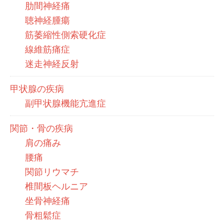
肋間神経痛
聴神経腫瘍
筋萎縮性側索硬化症
線維筋痛症
迷走神経反射
甲状腺の疾病
副甲状腺機能亢進症
関節・骨の疾病
肩の痛み
腰痛
関節リウマチ
椎間板ヘルニア
坐骨神経痛
骨粗鬆症