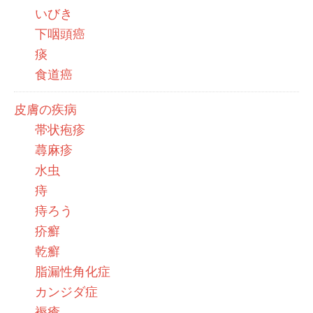
いびき
下咽頭癌
痰
食道癌
皮膚の疾病
帯状疱疹
蕁麻疹
水虫
痔
痔ろう
疥癬
乾癬
脂漏性角化症
カンジダ症
褥瘡