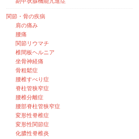
副甲状腺機能亢進症
関節・骨の疾病
肩の痛み
腰痛
関節リウマチ
椎間板ヘルニア
坐骨神経痛
骨粗鬆症
腰椎すべり症
脊柱管狭窄症
腰椎分離症
腰部脊柱管狭窄症
変形性脊椎症
変形性関節症
化膿性脊椎炎