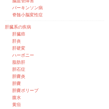
脳血管障害
パーキンソン病
脊髄小脳変性症
肝臓系の疾病
肝臓癌
肝炎
肝硬変
ハーボニー
脂肪肝
胆石症
胆嚢炎
胆嚢
胆嚢ポリープ
腹水
黄疸