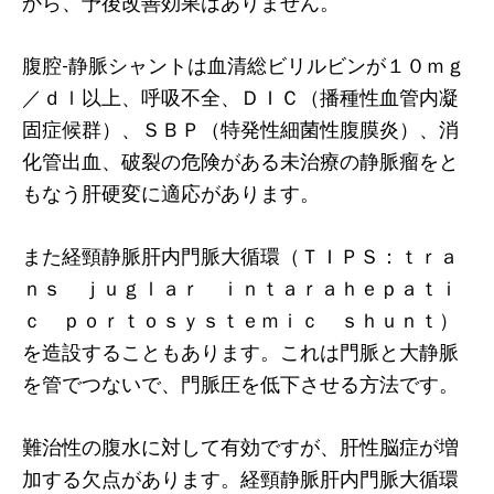
から、予後改善効果はありません。
腹腔-静脈シャントは血清総ビリルビンが１０ｍｇ
／ｄｌ以上、呼吸不全、ＤＩＣ（播種性血管内凝
固症候群）、ＳＢＰ（特発性細菌性腹膜炎）、消
化管出血、破裂の危険がある未治療の静脈瘤をと
もなう肝硬変に適応があります。
また経頸静脈肝内門脈大循環（ＴＩＰＳ：ｔｒａ
ｎｓ ｊｕｇｌａｒ ｉｎｔａｒａｈｅｐａｔｉ
ｃ ｐｏｒｔｏｓｙｓｔｅｍｉｃ ｓｈｕｎｔ）
を造設することもあります。これは門脈と大静脈
を管でつないで、門脈圧を低下させる方法です。
難治性の腹水に対して有効ですが、肝性脳症が増
加する欠点があります。経頸静脈肝内門脈大循環