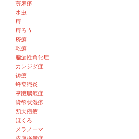
蕁麻疹
水虫
痔
痔ろう
疥癬
乾癬
脂漏性角化症
カンジダ症
褥瘡
蜂窩織炎
掌蹠膿疱症
貨幣状湿疹
類天疱瘡
ほくろ
メラノーマ
皮膚掻痒症