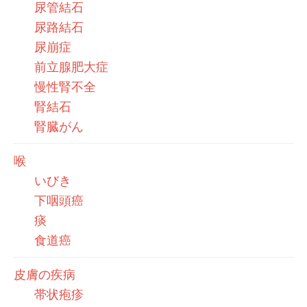
尿管結石
尿路結石
尿崩症
前立腺肥大症
慢性腎不全
腎結石
腎臓がん
喉
いびき
下咽頭癌
痰
食道癌
皮膚の疾病
帯状疱疹