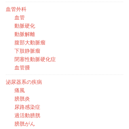
血管外科
血管
動脈硬化
動脈解離
腹部大動脈瘤
下肢静脈瘤
閉塞性動脈硬化症
血管腫
泌尿器系の疾病
痛風
膀胱炎
尿路感染症
過活動膀胱
膀胱がん