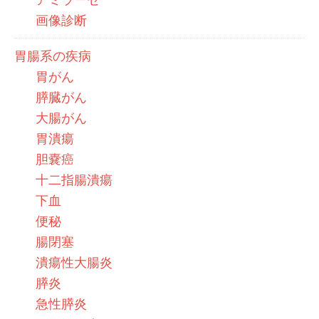
画像診断
胃腸系の疾病
胃がん
膵臓がん
大腸がん
胃潰瘍
胆嚢癌
十二指腸潰瘍
下血
便秘
腸閉塞
潰瘍性大腸炎
膵炎
急性膵炎