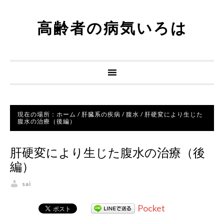
高齢者の病気いろは
現在の場所：
ホーム
/
肝臓系の疾病
/
腹水
/
肝硬変により生じた
腹水の治療（後編）
肝硬変により生じた腹水の治療（後
編）
sai
Pocket