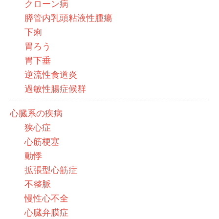
クローン病
膵管内乳頭粘液性腫瘍
下痢
胃ろう
胃下垂
逆流性食道炎
過敏性腸症候群
心臓系の疾病
狭心症
心筋梗塞
動悸
拡張型心筋症
不整脈
慢性心不全
心臓弁膜症