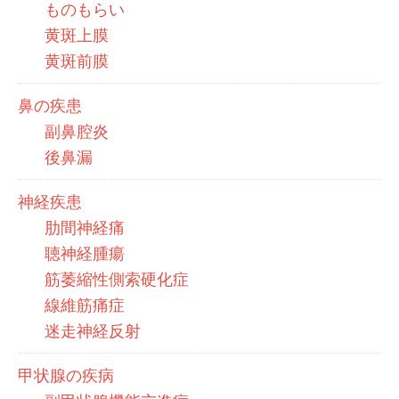
ものもらい
黄斑上膜
黄斑前膜
鼻の疾患
副鼻腔炎
後鼻漏
神経疾患
肋間神経痛
聴神経腫瘍
筋萎縮性側索硬化症
線維筋痛症
迷走神経反射
甲状腺の疾病