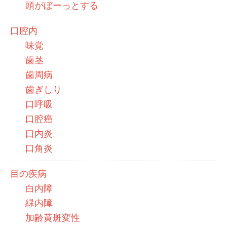
頭がぼーっとする
口腔内
味覚
歯茎
歯周病
歯ぎしり
口呼吸
口腔癌
口内炎
口角炎
目の疾病
白内障
緑内障
加齢黄斑変性