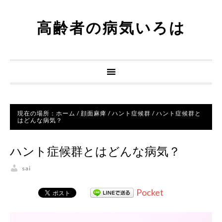
高齢者の病気いろは
現在の場所：
ホーム
/
顔面麻痺
/
ハント症候群
/
ハント症候群と
はどんな病気？
ハント症候群とはどんな病気？
sai
Pocket