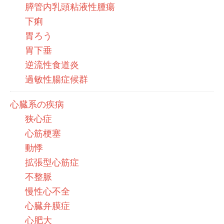
膵管内乳頭粘液性腫瘍
下痢
胃ろう
胃下垂
逆流性食道炎
過敏性腸症候群
心臓系の疾病
狭心症
心筋梗塞
動悸
拡張型心筋症
不整脈
慢性心不全
心臓弁膜症
心肥大