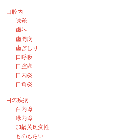
口腔内
味覚
歯茎
歯周病
歯ぎしり
口呼吸
口腔癌
口内炎
口角炎
目の疾病
白内障
緑内障
加齢黄斑変性
ものもらい