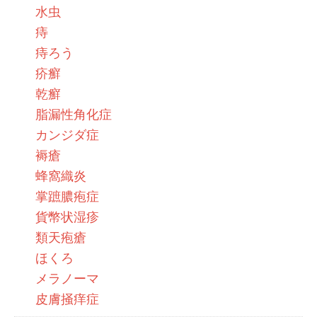
水虫
痔
痔ろう
疥癬
乾癬
脂漏性角化症
カンジダ症
褥瘡
蜂窩織炎
掌蹠膿疱症
貨幣状湿疹
類天疱瘡
ほくろ
メラノーマ
皮膚掻痒症