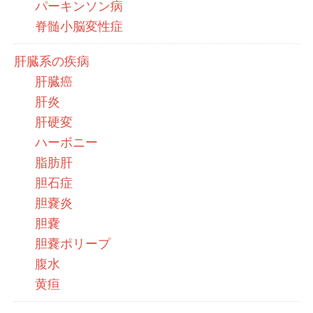
パーキンソン病
脊髄小脳変性症
肝臓系の疾病
肝臓癌
肝炎
肝硬変
ハーボニー
脂肪肝
胆石症
胆嚢炎
胆嚢
胆嚢ポリープ
腹水
黄疸