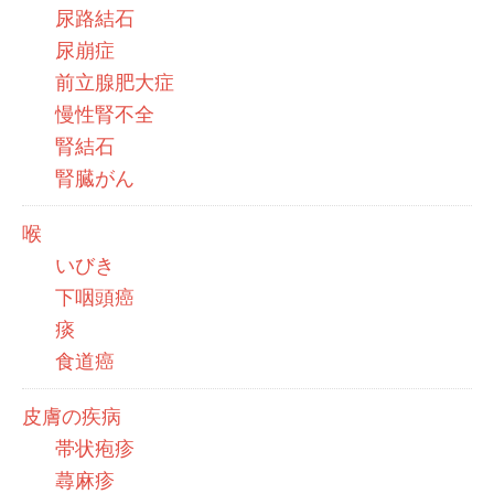
尿路結石
尿崩症
前立腺肥大症
慢性腎不全
腎結石
腎臓がん
喉
いびき
下咽頭癌
痰
食道癌
皮膚の疾病
帯状疱疹
蕁麻疹