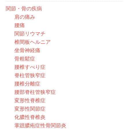
関節・骨の疾病
肩の痛み
腰痛
関節リウマチ
椎間板ヘルニア
坐骨神経痛
骨粗鬆症
腰椎すべり症
脊柱管狭窄症
腰椎分離症
腰部脊柱管狭窄症
変形性脊椎症
変形性関節症
化膿性脊椎炎
掌蹠膿疱症性骨関節炎