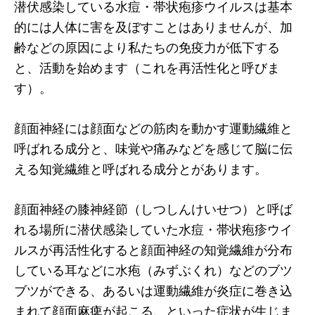
潜伏感染している水痘・帯状疱疹ウイルスは基本
的には人体に害を及ぼすことはありませんが、加
齢などの原因により私たちの免疫力が低下する
と、活動を始めます（これを再活性化と呼びま
す）。
顔面神経には顔面などの筋肉を動かす運動繊維と
呼ばれる成分と、味覚や痛みなどを感じて脳に伝
える知覚繊維と呼ばれる成分とがあります。
顔面神経の膝神経節（しつしんけいせつ）と呼ば
れる場所に潜伏感染していた水痘・帯状疱疹ウイ
ルスが再活性化すると顔面神経の知覚繊維が分布
している耳などに水疱（みずぶくれ）などのブツ
ブツができる、あるいは運動繊維が炎症に巻き込
まれて顔面麻痺が起こる、といった症状が生じま