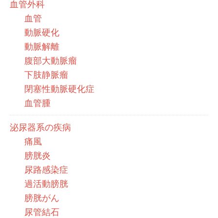
血管外科
血管
動脈硬化
動脈解離
腹部大動脈瘤
下肢静脈瘤
閉塞性動脈硬化症
血管腫
泌尿器系の疾病
痛風
膀胱炎
尿路感染症
過活動膀胱
膀胱がん
尿管結石