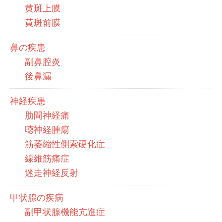
黄斑上膜
黄斑前膜
鼻の疾患
副鼻腔炎
後鼻漏
神経疾患
肋間神経痛
聴神経腫瘍
筋萎縮性側索硬化症
線維筋痛症
迷走神経反射
甲状腺の疾病
副甲状腺機能亢進症