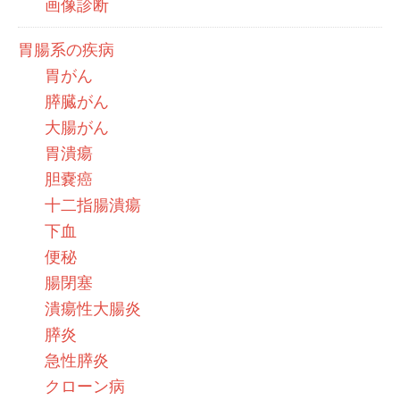
画像診断
胃腸系の疾病
胃がん
膵臓がん
大腸がん
胃潰瘍
胆嚢癌
十二指腸潰瘍
下血
便秘
腸閉塞
潰瘍性大腸炎
膵炎
急性膵炎
クローン病