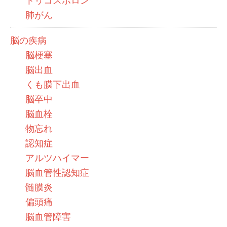
トリコスポロン
肺がん
脳の疾病
脳梗塞
脳出血
くも膜下出血
脳卒中
脳血栓
物忘れ
認知症
アルツハイマー
脳血管性認知症
髄膜炎
偏頭痛
脳血管障害