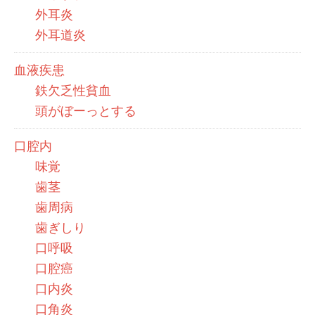
外耳炎
外耳道炎
血液疾患
鉄欠乏性貧血
頭がぼーっとする
口腔内
味覚
歯茎
歯周病
歯ぎしり
口呼吸
口腔癌
口内炎
口角炎