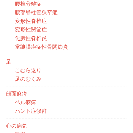
腰椎分離症
腰部脊柱管狭窄症
変形性脊椎症
変形性関節症
化膿性脊椎炎
掌蹠膿疱症性骨関節炎
足
こむら返り
足のむくみ
顔面麻痺
ベル麻痺
ハント症候群
心の病気