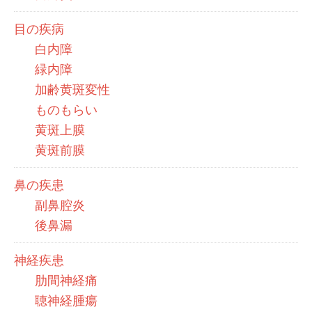
目の疾病
白内障
緑内障
加齢黄斑変性
ものもらい
黄斑上膜
黄斑前膜
鼻の疾患
副鼻腔炎
後鼻漏
神経疾患
肋間神経痛
聴神経腫瘍