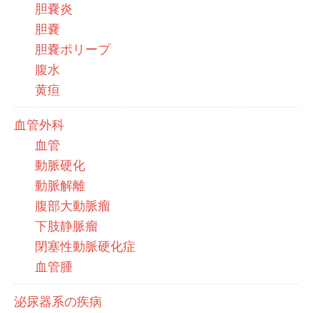
胆嚢炎
胆嚢
胆嚢ポリープ
腹水
黄疸
血管外科
血管
動脈硬化
動脈解離
腹部大動脈瘤
下肢静脈瘤
閉塞性動脈硬化症
血管腫
泌尿器系の疾病