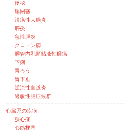
便秘
腸閉塞
潰瘍性大腸炎
膵炎
急性膵炎
クローン病
膵管内乳頭粘液性腫瘍
下痢
胃ろう
胃下垂
逆流性食道炎
過敏性腸症候群
心臓系の疾病
狭心症
心筋梗塞