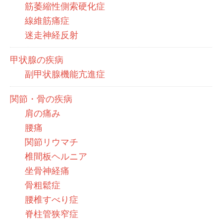
筋萎縮性側索硬化症
線維筋痛症
迷走神経反射
甲状腺の疾病
副甲状腺機能亢進症
関節・骨の疾病
肩の痛み
腰痛
関節リウマチ
椎間板ヘルニア
坐骨神経痛
骨粗鬆症
腰椎すべり症
脊柱管狭窄症