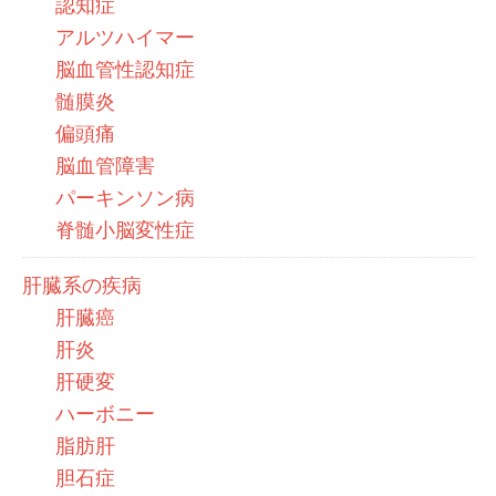
認知症
アルツハイマー
脳血管性認知症
髄膜炎
偏頭痛
脳血管障害
パーキンソン病
脊髄小脳変性症
肝臓系の疾病
肝臓癌
肝炎
肝硬変
ハーボニー
脂肪肝
胆石症