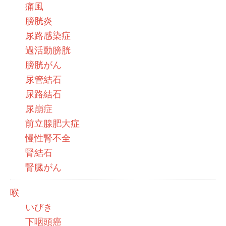
痛風
膀胱炎
尿路感染症
過活動膀胱
膀胱がん
尿管結石
尿路結石
尿崩症
前立腺肥大症
慢性腎不全
腎結石
腎臓がん
喉
いびき
下咽頭癌