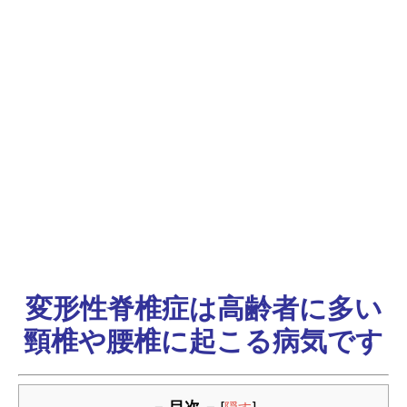
変形性脊椎症は高齢者に多い
頸椎や腰椎に起こる病気です
－ 目次 －
[
隠す
]