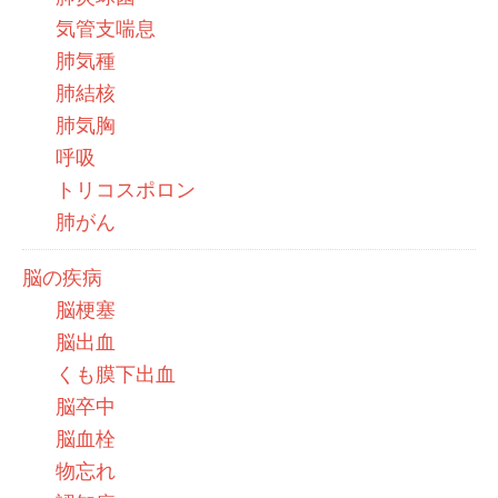
気管支喘息
肺気種
肺結核
肺気胸
呼吸
トリコスポロン
肺がん
脳の疾病
脳梗塞
脳出血
くも膜下出血
脳卒中
脳血栓
物忘れ