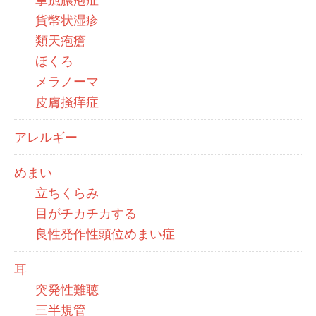
貨幣状湿疹
類天疱瘡
ほくろ
メラノーマ
皮膚掻痒症
アレルギー
めまい
立ちくらみ
目がチカチカする
良性発作性頭位めまい症
耳
突発性難聴
三半規管