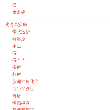
痰
食道癌
皮膚の疾病
帯状疱疹
蕁麻疹
水虫
痔
痔ろう
疥癬
乾癬
脂漏性角化症
カンジダ症
褥瘡
蜂窩織炎
掌蹠膿疱症