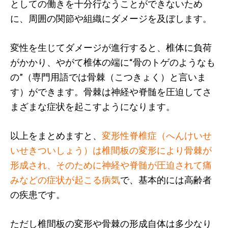
としての働きを十分行なうことができないため
に、周囲の関節や組織にダメージを及ぼします。
変性を生じてダメージが進行すると、椎体に負荷
がかかり、やがて椎体の端に“骨のトゲのようなも
の”（専門用語では骨棘（こつきょく）と言いま
す）ができます。骨棘は神経や脊髄を圧迫してさ
まざまな症状を起こすようになります。
以上をまとめますと、
変形性脊椎症（へんけいせ
いせきついしょう）は椎間板の変形により骨棘が
形成され、そのために神経や脊髄が圧迫されて痛
みなどの症状が起こる病気
で、基本的には高齢者
の疾患です。
ただし椎間板の変形や骨棘の形成自体は多少なり