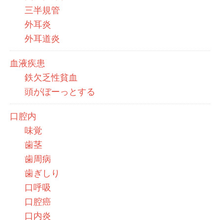
三半規管
外耳炎
外耳道炎
血液疾患
鉄欠乏性貧血
頭がぼーっとする
口腔内
味覚
歯茎
歯周病
歯ぎしり
口呼吸
口腔癌
口内炎