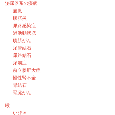
泌尿器系の疾病
痛風
膀胱炎
尿路感染症
過活動膀胱
膀胱がん
尿管結石
尿路結石
尿崩症
前立腺肥大症
慢性腎不全
腎結石
腎臓がん
喉
いびき