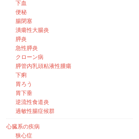
下血
便秘
腸閉塞
潰瘍性大腸炎
膵炎
急性膵炎
クローン病
膵管内乳頭粘液性腫瘍
下痢
胃ろう
胃下垂
逆流性食道炎
過敏性腸症候群
心臓系の疾病
狭心症