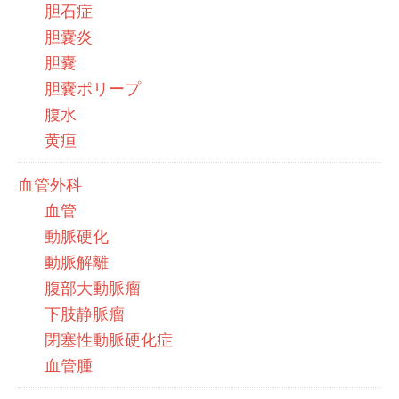
胆石症
胆嚢炎
胆嚢
胆嚢ポリープ
腹水
黄疸
血管外科
血管
動脈硬化
動脈解離
腹部大動脈瘤
下肢静脈瘤
閉塞性動脈硬化症
血管腫