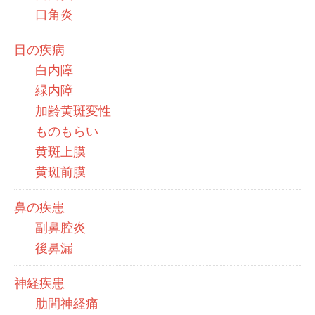
口角炎
目の疾病
白内障
緑内障
加齢黄斑変性
ものもらい
黄斑上膜
黄斑前膜
鼻の疾患
副鼻腔炎
後鼻漏
神経疾患
肋間神経痛