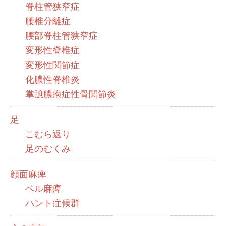
脊柱管狭窄症
腰椎分離症
腰部脊柱管狭窄症
変形性脊椎症
変形性関節症
化膿性脊椎炎
掌蹠膿疱症性骨関節炎
足
こむら返り
足のむくみ
顔面麻痺
ベル麻痺
ハント症候群