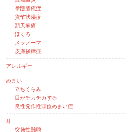
掌蹠膿疱症
貨幣状湿疹
類天疱瘡
ほくろ
メラノーマ
皮膚掻痒症
アレルギー
めまい
立ちくらみ
目がチカチカする
良性発作性頭位めまい症
耳
突発性難聴