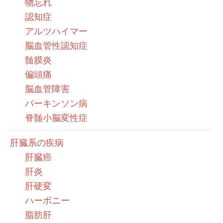
物忘れ
認知症
アルツハイマー
脳血管性認知症
髄膜炎
偏頭痛
脳血管障害
パーキンソン病
脊髄小脳変性症
肝臓系の疾病
肝臓癌
肝炎
肝硬変
ハーボニー
脂肪肝