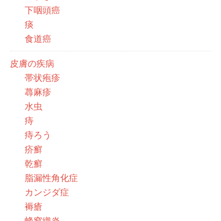
下咽頭癌
痰
食道癌
皮膚の疾病
帯状疱疹
蕁麻疹
水虫
痔
痔ろう
疥癬
乾癬
脂漏性角化症
カンジダ症
褥瘡
蜂窩織炎