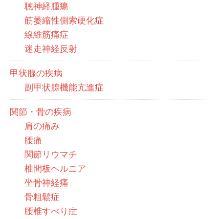
聴神経腫瘍
筋萎縮性側索硬化症
線維筋痛症
迷走神経反射
甲状腺の疾病
副甲状腺機能亢進症
関節・骨の疾病
肩の痛み
腰痛
関節リウマチ
椎間板ヘルニア
坐骨神経痛
骨粗鬆症
腰椎すべり症