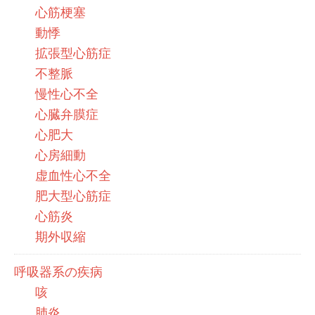
心筋梗塞
動悸
拡張型心筋症
不整脈
慢性心不全
心臓弁膜症
心肥大
心房細動
虚血性心不全
肥大型心筋症
心筋炎
期外収縮
呼吸器系の疾病
咳
肺炎