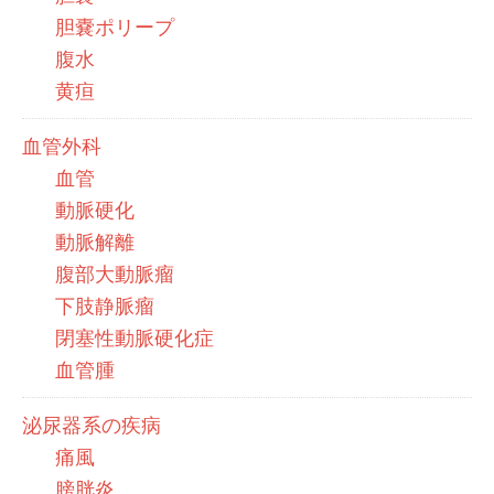
胆嚢ポリープ
腹水
黄疸
血管外科
血管
動脈硬化
動脈解離
腹部大動脈瘤
下肢静脈瘤
閉塞性動脈硬化症
血管腫
泌尿器系の疾病
痛風
膀胱炎