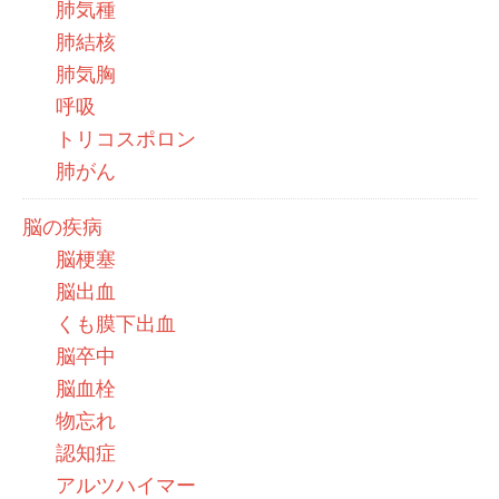
肺気種
肺結核
肺気胸
呼吸
トリコスポロン
肺がん
脳の疾病
脳梗塞
脳出血
くも膜下出血
脳卒中
脳血栓
物忘れ
認知症
アルツハイマー