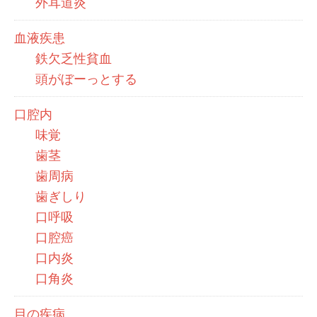
外耳道炎
血液疾患
鉄欠乏性貧血
頭がぼーっとする
口腔内
味覚
歯茎
歯周病
歯ぎしり
口呼吸
口腔癌
口内炎
口角炎
目の疾病