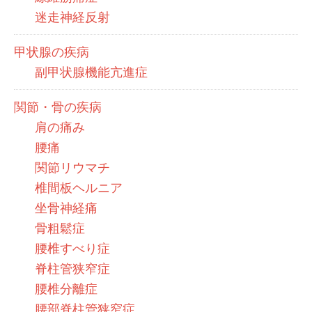
迷走神経反射
甲状腺の疾病
副甲状腺機能亢進症
関節・骨の疾病
肩の痛み
腰痛
関節リウマチ
椎間板ヘルニア
坐骨神経痛
骨粗鬆症
腰椎すべり症
脊柱管狭窄症
腰椎分離症
腰部脊柱管狭窄症