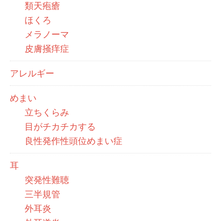
類天疱瘡
ほくろ
メラノーマ
皮膚掻痒症
アレルギー
めまい
立ちくらみ
目がチカチカする
良性発作性頭位めまい症
耳
突発性難聴
三半規管
外耳炎