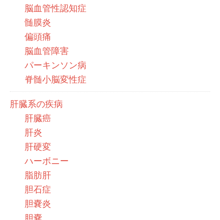
脳血管性認知症
髄膜炎
偏頭痛
脳血管障害
パーキンソン病
脊髄小脳変性症
肝臓系の疾病
肝臓癌
肝炎
肝硬変
ハーボニー
脂肪肝
胆石症
胆嚢炎
胆嚢