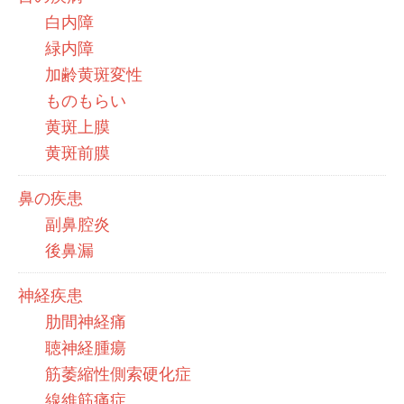
白内障
緑内障
加齢黄斑変性
ものもらい
黄斑上膜
黄斑前膜
鼻の疾患
副鼻腔炎
後鼻漏
神経疾患
肋間神経痛
聴神経腫瘍
筋萎縮性側索硬化症
線維筋痛症