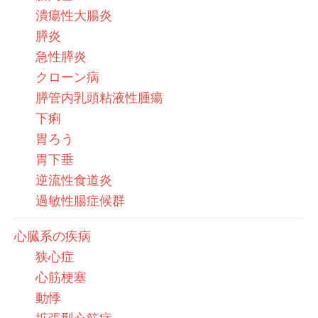
潰瘍性大腸炎
膵炎
急性膵炎
クローン病
膵管内乳頭粘液性腫瘍
下痢
胃ろう
胃下垂
逆流性食道炎
過敏性腸症候群
心臓系の疾病
狭心症
心筋梗塞
動悸