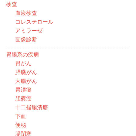
検査
血液検査
コレステロール
アミラーゼ
画像診断
胃腸系の疾病
胃がん
膵臓がん
大腸がん
胃潰瘍
胆嚢癌
十二指腸潰瘍
下血
便秘
腸閉塞