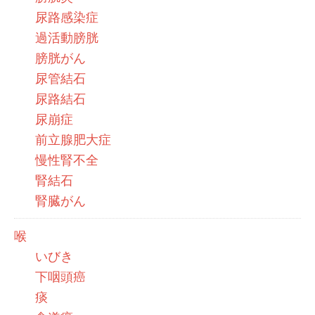
尿路感染症
過活動膀胱
膀胱がん
尿管結石
尿路結石
尿崩症
前立腺肥大症
慢性腎不全
腎結石
腎臓がん
喉
いびき
下咽頭癌
痰