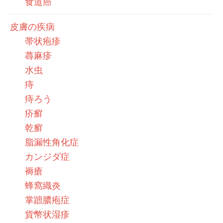
食道癌
皮膚の疾病
帯状疱疹
蕁麻疹
水虫
痔
痔ろう
疥癬
乾癬
脂漏性角化症
カンジダ症
褥瘡
蜂窩織炎
掌蹠膿疱症
貨幣状湿疹