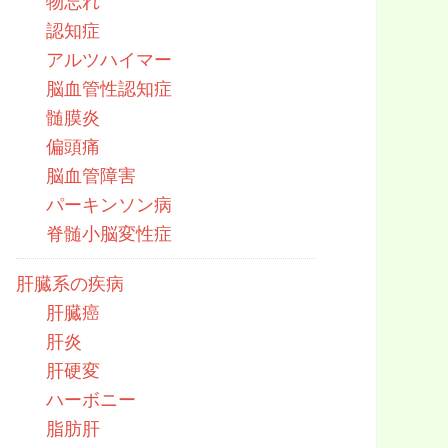
物忘れ
認知症
アルツハイマー
脳血管性認知症
髄膜炎
偏頭痛
脳血管障害
パーキンソン病
脊髄小脳変性症
肝臓系の疾病
肝臓癌
肝炎
肝硬変
ハーボニー
脂肪肝