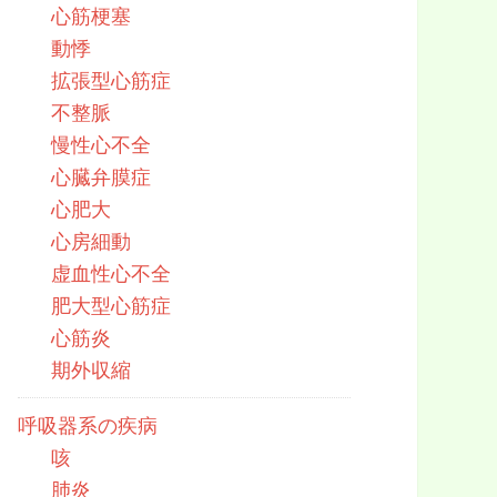
心筋梗塞
動悸
拡張型心筋症
不整脈
慢性心不全
心臓弁膜症
心肥大
心房細動
虚血性心不全
肥大型心筋症
心筋炎
期外収縮
呼吸器系の疾病
咳
肺炎