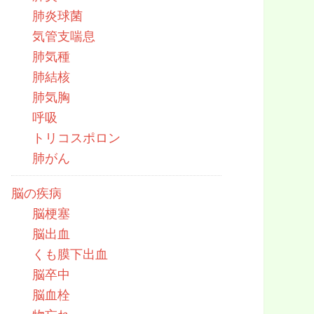
肺炎球菌
気管支喘息
肺気種
肺結核
肺気胸
呼吸
トリコスポロン
肺がん
脳の疾病
脳梗塞
脳出血
くも膜下出血
脳卒中
脳血栓