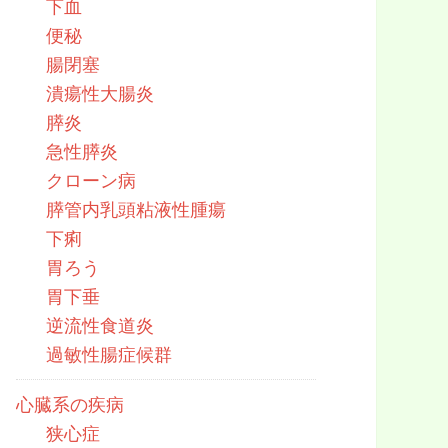
下血
便秘
腸閉塞
潰瘍性大腸炎
膵炎
急性膵炎
クローン病
膵管内乳頭粘液性腫瘍
下痢
胃ろう
胃下垂
逆流性食道炎
過敏性腸症候群
心臓系の疾病
狭心症