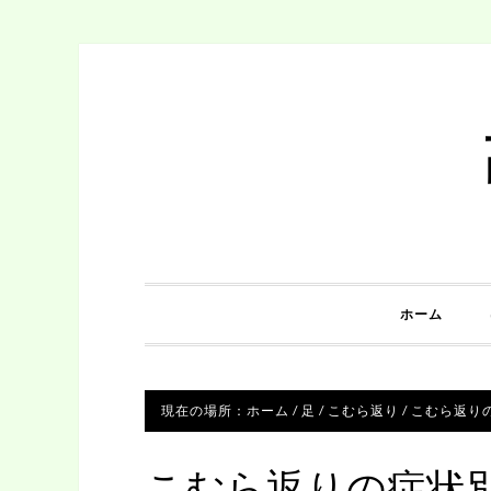
ホーム
現在の場所：
ホーム
/
足
/
こむら返り
/
こむら返り
こむら返りの症状