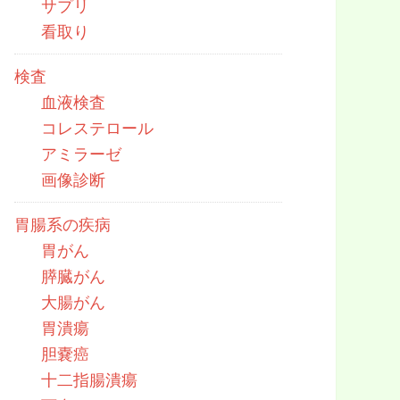
サプリ
看取り
検査
血液検査
コレステロール
アミラーゼ
画像診断
胃腸系の疾病
胃がん
膵臓がん
大腸がん
胃潰瘍
胆嚢癌
十二指腸潰瘍