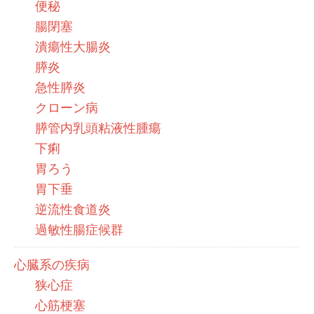
便秘
腸閉塞
潰瘍性大腸炎
膵炎
急性膵炎
クローン病
膵管内乳頭粘液性腫瘍
下痢
胃ろう
胃下垂
逆流性食道炎
過敏性腸症候群
心臓系の疾病
狭心症
心筋梗塞