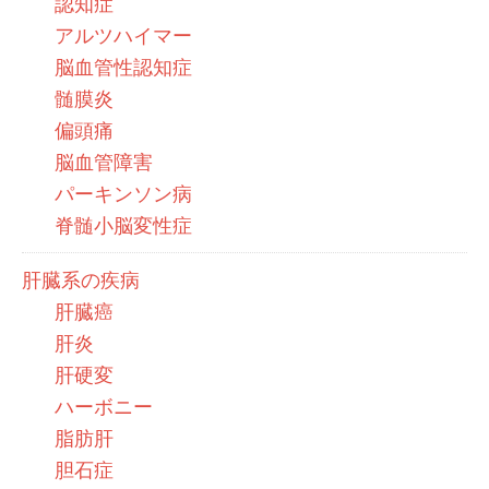
認知症
アルツハイマー
脳血管性認知症
髄膜炎
偏頭痛
脳血管障害
パーキンソン病
脊髄小脳変性症
肝臓系の疾病
肝臓癌
肝炎
肝硬変
ハーボニー
脂肪肝
胆石症