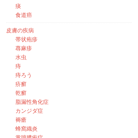
痰
食道癌
皮膚の疾病
帯状疱疹
蕁麻疹
水虫
痔
痔ろう
疥癬
乾癬
脂漏性角化症
カンジダ症
褥瘡
蜂窩織炎
掌蹠膿疱症