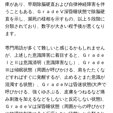
痺があり、早期除脳硬直および自律神経障害を伴
うこともある、ＧｒａｄｅⅤ深昏睡状態で除脳硬
直を示し、瀕死の様相を示すもの、以上５段階に
分類されており、数字が大きい程予後が悪くなり
ます。
専門用語が多くて難しいと感じるかもしれません
が、上述した意識障害に着目すると、Ｇｒａｄｅ
ⅠとⅡは意識清明（意識障害なし）、Ｇｒａｄｅ
Ⅲは傾眠状態（周囲が呼びかける、肩をたたくな
どすればすぐに覚醒するが、止めるとまた意識が
混濁する状態）、ＧｒａｄｅⅣは昏迷状態(大声で
呼びかける、強くゆさぶる、皮膚をつねるなど痛
み刺激を加えるなどをしないと反応しない状態)、
ＧｒａｄｅⅤは深昏睡状態（周囲からの呼びかけ