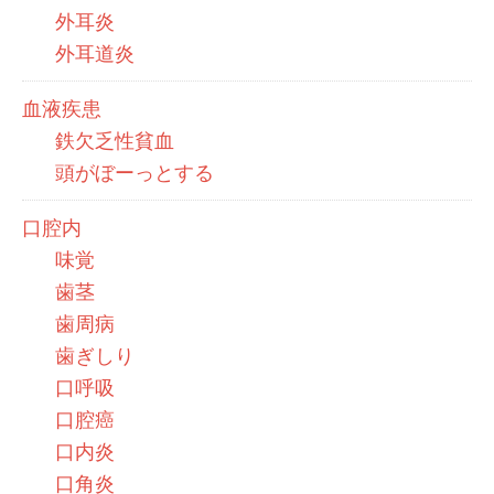
外耳炎
外耳道炎
血液疾患
鉄欠乏性貧血
頭がぼーっとする
口腔内
味覚
歯茎
歯周病
歯ぎしり
口呼吸
口腔癌
口内炎
口角炎