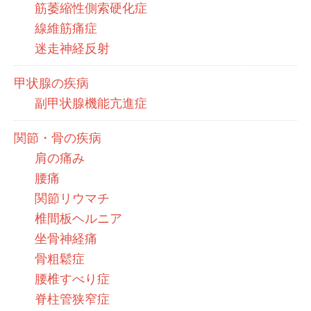
筋萎縮性側索硬化症
線維筋痛症
迷走神経反射
甲状腺の疾病
副甲状腺機能亢進症
関節・骨の疾病
肩の痛み
腰痛
関節リウマチ
椎間板ヘルニア
坐骨神経痛
骨粗鬆症
腰椎すべり症
脊柱管狭窄症