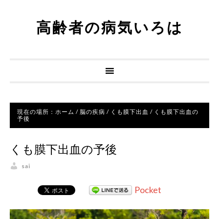
高齢者の病気いろは
現在の場所：
ホーム
/
脳の疾病
/
くも膜下出血
/
くも膜下出血の
予後
くも膜下出血の予後
sai
Pocket