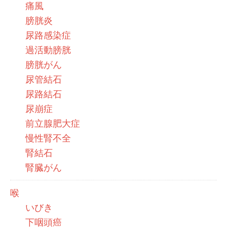
痛風
膀胱炎
尿路感染症
過活動膀胱
膀胱がん
尿管結石
尿路結石
尿崩症
前立腺肥大症
慢性腎不全
腎結石
腎臓がん
喉
いびき
下咽頭癌