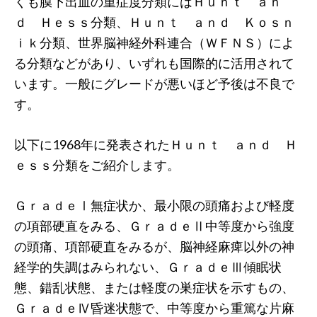
くも膜下出血の重症度分類にはＨｕｎｔ ａｎ
ｄ Ｈｅｓｓ分類、Ｈｕｎｔ ａｎｄ Ｋｏｓｎ
ｉｋ分類、世界脳神経外科連合（ＷＦＮＳ）によ
る分類などがあり、いずれも国際的に活用されて
います。一般にグレードが悪いほど予後は不良で
す。
以下に1968年に発表されたＨｕｎｔ ａｎｄ Ｈ
ｅｓｓ分類をご紹介します。
ＧｒａｄｅⅠ無症状か、最小限の頭痛および軽度
の項部硬直をみる、ＧｒａｄｅⅡ中等度から強度
の頭痛、項部硬直をみるが、脳神経麻痺以外の神
経学的失調はみられない、ＧｒａｄｅⅢ傾眠状
態、錯乱状態、または軽度の巣症状を示すもの、
ＧｒａｄｅⅣ昏迷状態で、中等度から重篤な片麻