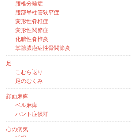
腰椎分離症
腰部脊柱管狭窄症
変形性脊椎症
変形性関節症
化膿性脊椎炎
掌蹠膿疱症性骨関節炎
足
こむら返り
足のむくみ
顔面麻痺
ベル麻痺
ハント症候群
心の病気