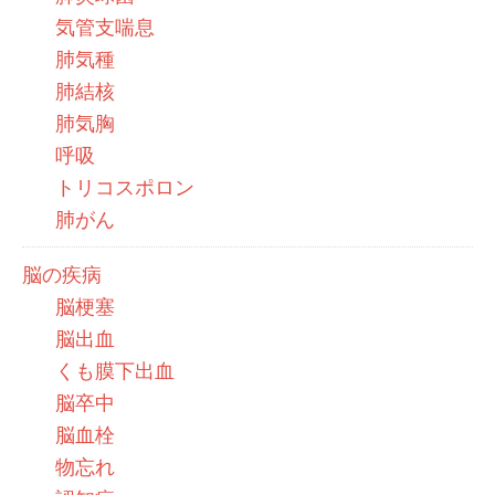
気管支喘息
肺気種
肺結核
肺気胸
呼吸
トリコスポロン
肺がん
脳の疾病
脳梗塞
脳出血
くも膜下出血
脳卒中
脳血栓
物忘れ