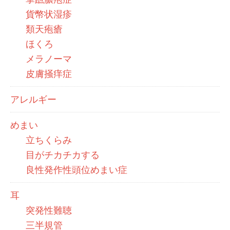
貨幣状湿疹
類天疱瘡
ほくろ
メラノーマ
皮膚掻痒症
アレルギー
めまい
立ちくらみ
目がチカチカする
良性発作性頭位めまい症
耳
突発性難聴
三半規管