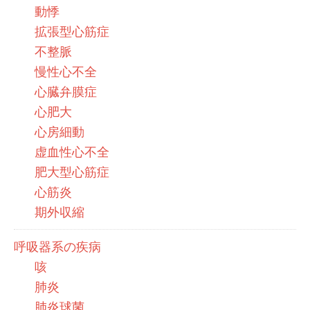
動悸
拡張型心筋症
不整脈
慢性心不全
心臓弁膜症
心肥大
心房細動
虚血性心不全
肥大型心筋症
心筋炎
期外収縮
呼吸器系の疾病
咳
肺炎
肺炎球菌