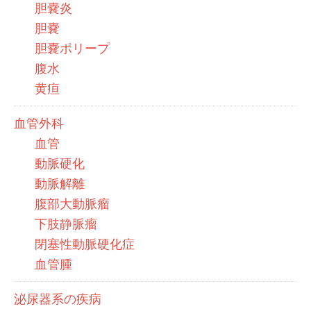
胆嚢炎
胆嚢
胆嚢ポリープ
腹水
黄疸
血管外科
血管
動脈硬化
動脈解離
腹部大動脈瘤
下肢静脈瘤
閉塞性動脈硬化症
血管腫
泌尿器系の疾病