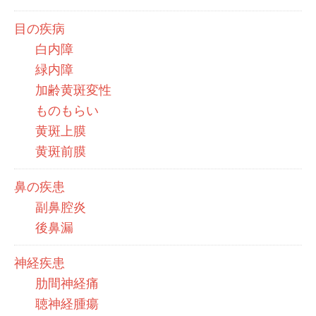
目の疾病
白内障
緑内障
加齢黄斑変性
ものもらい
黄斑上膜
黄斑前膜
鼻の疾患
副鼻腔炎
後鼻漏
神経疾患
肋間神経痛
聴神経腫瘍