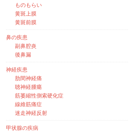
ものもらい
黄斑上膜
黄斑前膜
鼻の疾患
副鼻腔炎
後鼻漏
神経疾患
肋間神経痛
聴神経腫瘍
筋萎縮性側索硬化症
線維筋痛症
迷走神経反射
甲状腺の疾病