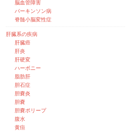
脳血管障害
パーキンソン病
脊髄小脳変性症
肝臓系の疾病
肝臓癌
肝炎
肝硬変
ハーボニー
脂肪肝
胆石症
胆嚢炎
胆嚢
胆嚢ポリープ
腹水
黄疸