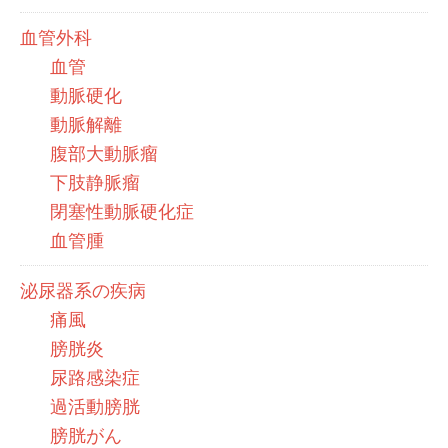
血管外科
血管
動脈硬化
動脈解離
腹部大動脈瘤
下肢静脈瘤
閉塞性動脈硬化症
血管腫
泌尿器系の疾病
痛風
膀胱炎
尿路感染症
過活動膀胱
膀胱がん