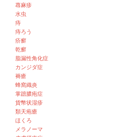
蕁麻疹
水虫
痔
痔ろう
疥癬
乾癬
脂漏性角化症
カンジダ症
褥瘡
蜂窩織炎
掌蹠膿疱症
貨幣状湿疹
類天疱瘡
ほくろ
メラノーマ