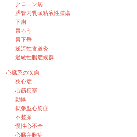
クローン病
膵管内乳頭粘液性腫瘍
下痢
胃ろう
胃下垂
逆流性食道炎
過敏性腸症候群
心臓系の疾病
狭心症
心筋梗塞
動悸
拡張型心筋症
不整脈
慢性心不全
心臓弁膜症