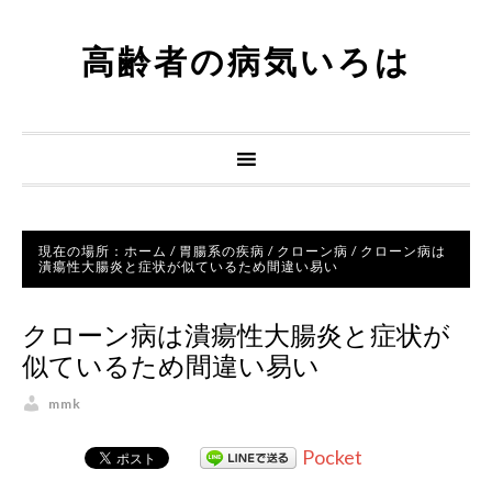
高齢者の病気いろは
現在の場所：
ホーム
/
胃腸系の疾病
/
クローン病
/
クローン病は
潰瘍性大腸炎と症状が似ているため間違い易い
クローン病は潰瘍性大腸炎と症状が
似ているため間違い易い
mmk
Pocket