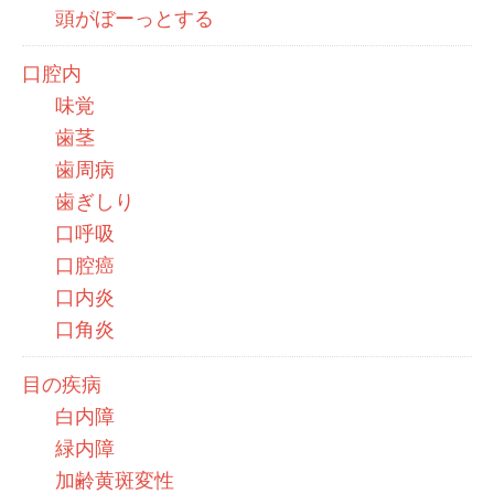
頭がぼーっとする
口腔内
味覚
歯茎
歯周病
歯ぎしり
口呼吸
口腔癌
口内炎
口角炎
目の疾病
白内障
緑内障
加齢黄斑変性