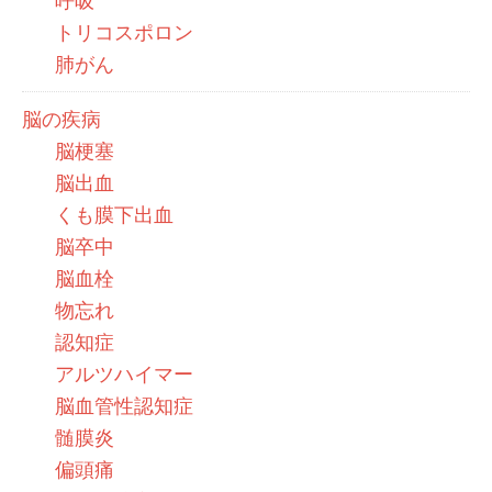
呼吸
トリコスポロン
肺がん
脳の疾病
脳梗塞
脳出血
くも膜下出血
脳卒中
脳血栓
物忘れ
認知症
アルツハイマー
脳血管性認知症
髄膜炎
偏頭痛