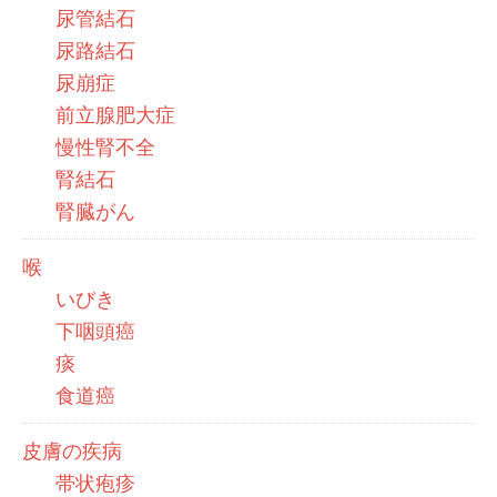
尿管結石
尿路結石
尿崩症
前立腺肥大症
慢性腎不全
腎結石
腎臓がん
喉
いびき
下咽頭癌
痰
食道癌
皮膚の疾病
帯状疱疹