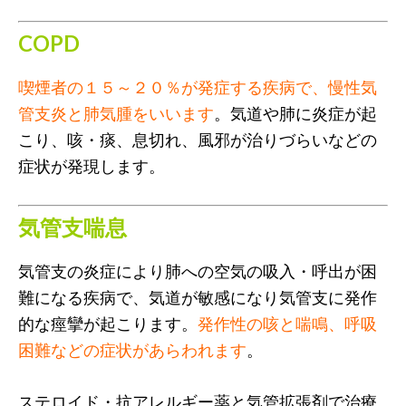
COPD
喫煙者の１５～２０％が発症する疾病で、慢性気
管支炎と肺気腫をいいます
。気道や肺に炎症が起
こり、咳・痰、息切れ、風邪が治りづらいなどの
症状が発現します。
気管支喘息
気管支の炎症により肺への空気の吸入・呼出が困
難になる疾病で、気道が敏感になり気管支に発作
的な痙攣が起こります。
発作性の咳と喘鳴、呼吸
困難などの症状があらわれます
。
ステロイド・抗アレルギー薬と気管拡張剤で治療