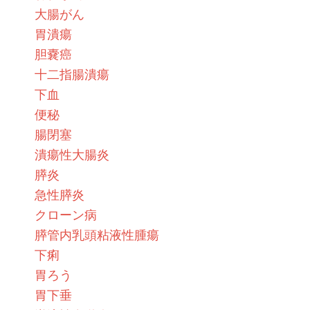
大腸がん
胃潰瘍
胆嚢癌
十二指腸潰瘍
下血
便秘
腸閉塞
潰瘍性大腸炎
膵炎
急性膵炎
クローン病
膵管内乳頭粘液性腫瘍
下痢
胃ろう
胃下垂