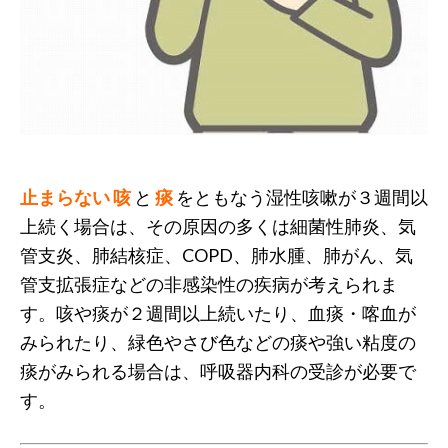
止まらない
咳
と
痰
をともなう湿性咳嗽が３週間以
上続く場合は、その原因の多くは細菌性肺炎、気
管支炎、肺結核症、COPD、肺水腫、肺がん、気
管支拡張症などの非感染性の疾病が考えられま
す。咳や痰が２週間以上続いたり、血痰・喀血が
みられたり、緑色やさび色などの痰や強い粘度の
痰がみられる場合は、呼吸器内科の受診が必要で
す。