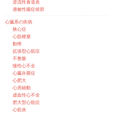
逆流性食道炎
過敏性腸症候群
心臓系の疾病
狭心症
心筋梗塞
動悸
拡張型心筋症
不整脈
慢性心不全
心臓弁膜症
心肥大
心房細動
虚血性心不全
肥大型心筋症
心筋炎