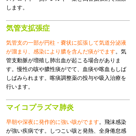
します。
気管支拡張症
気管支の一部が円柱・嚢状に拡張して気道分泌液
が溜まり、感染により膿を含んだ痰がでます
。気
管支動脈が増殖し肺出血が起こる場合がありま
す。慢性の咳や膿性痰がでて、血痰や喀血もしば
しばみられます。喀痰調整薬の投与や吸入治療を
行います。
マイコプラズマ肺炎
早朝や深夜に発作的に強い咳がでます
。飛沫感染
が強い疾病です。しつこい咳と発熱、全身倦怠感