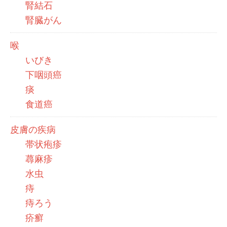
腎結石
腎臓がん
喉
いびき
下咽頭癌
痰
食道癌
皮膚の疾病
帯状疱疹
蕁麻疹
水虫
痔
痔ろう
疥癬