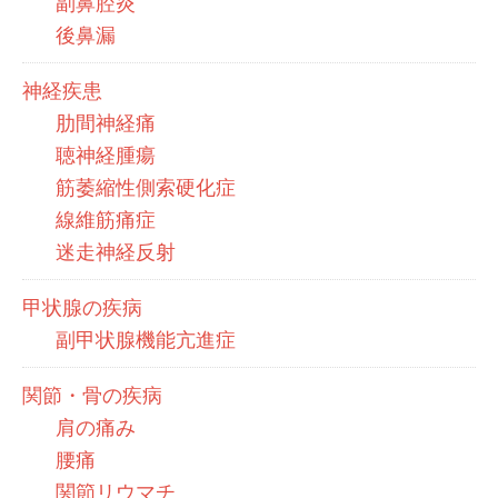
副鼻腔炎
後鼻漏
神経疾患
肋間神経痛
聴神経腫瘍
筋萎縮性側索硬化症
線維筋痛症
迷走神経反射
甲状腺の疾病
副甲状腺機能亢進症
関節・骨の疾病
肩の痛み
腰痛
関節リウマチ