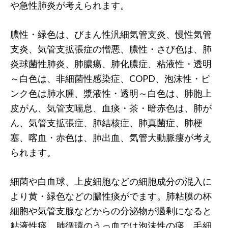
や急性肺炎が考えられます。
膿性・緑色は、びまん性汎細気管支炎、慢性気管
支炎、気管支拡張症の憎悪、膿性・さび色は、肺
炎球菌性肺炎、肺膿瘍、肺化膿症、粘液性・透明
～白色は、非細菌性感染症、COPD、泡沫性・ピ
ンク色は肺水腫、漿液性・透明～白色は、肺胞上
皮がん、気管支喘息、血痰・茶・暗赤色は、肺が
ん、気管支拡張症、肺結核症、肺真菌症、肺梗
塞、喀血・赤色は、肺出血、気管大動脈瘻が考え
られます。
細菌や白血球、上皮細胞などの細胞成分の混入に
より黄・緑色などの膿性痰がでます。肺粘膜の杯
細胞や気管支腺などからの分泌物が過剰になると
粘液性痰、肺循環のうっ血では泡沫性の痰、毛細