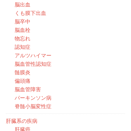
脳出血
くも膜下出血
脳卒中
脳血栓
物忘れ
認知症
アルツハイマー
脳血管性認知症
髄膜炎
偏頭痛
脳血管障害
パーキンソン病
脊髄小脳変性症
肝臓系の疾病
肝臓癌