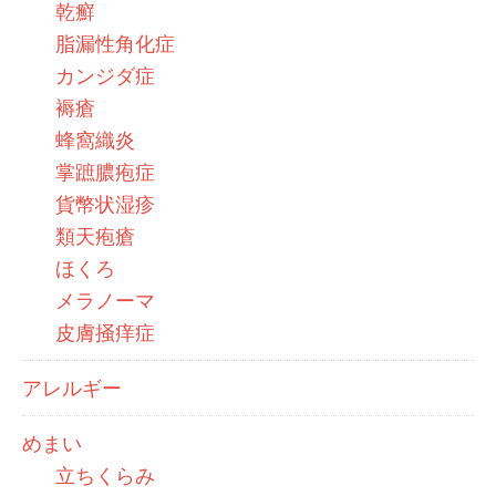
乾癬
脂漏性角化症
カンジダ症
褥瘡
蜂窩織炎
掌蹠膿疱症
貨幣状湿疹
類天疱瘡
ほくろ
メラノーマ
皮膚掻痒症
アレルギー
めまい
立ちくらみ