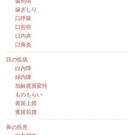
歯周病
歯ぎしり
口呼吸
口腔癌
口内炎
口角炎
目の疾病
白内障
緑内障
加齢黄斑変性
ものもらい
黄斑上膜
黄斑前膜
鼻の疾患