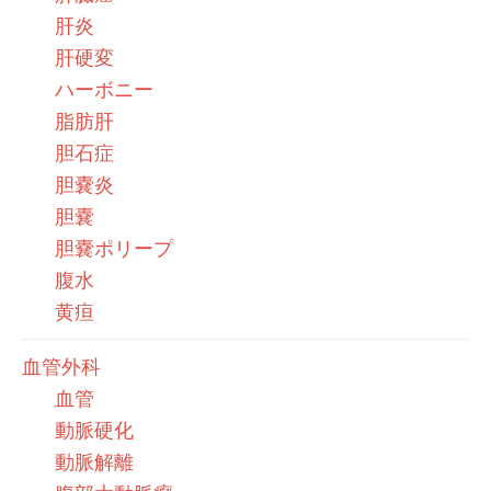
肝炎
肝硬変
ハーボニー
脂肪肝
胆石症
胆嚢炎
胆嚢
胆嚢ポリープ
腹水
黄疸
血管外科
血管
動脈硬化
動脈解離