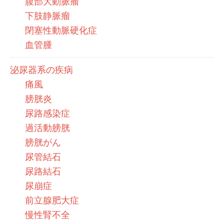
腹部大動脈瘤
下肢静脈瘤
閉塞性動脈硬化症
血管腫
泌尿器系の疾病
痛風
膀胱炎
尿路感染症
過活動膀胱
膀胱がん
尿管結石
尿路結石
尿崩症
前立腺肥大症
慢性腎不全