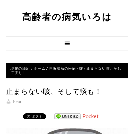
高齢者の病気いろは
現在の場所：
ホーム
/
呼吸器系の疾病
/
咳
/
止まらない咳、そし
て痰も！
止まらない咳、そして痰も！
hmu
Pocket