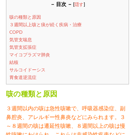
－ 目次 －
[
隠す
]
咳の種類と原因
３週間以上咳と痰が続く疾病・治療
COPD
気管支喘息
気管支拡張症
マイコプラズマ肺炎
結核
サルコイドーシス
胃食道逆流症
咳の種類と原因
３週間以内の咳は急性咳嗽で、呼吸器感染症、副
鼻腔炎、アレルギー性鼻炎などにみられます。３
～８週間の咳は遷延性咳嗽、８週間以上の咳は慢
性咳嗽にわけられ、これらは非感染性疾患などに