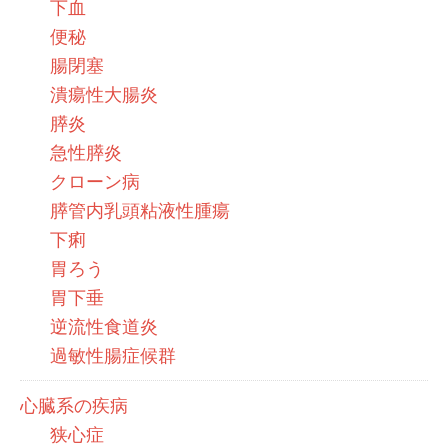
下血
便秘
腸閉塞
潰瘍性大腸炎
膵炎
急性膵炎
クローン病
膵管内乳頭粘液性腫瘍
下痢
胃ろう
胃下垂
逆流性食道炎
過敏性腸症候群
心臓系の疾病
狭心症