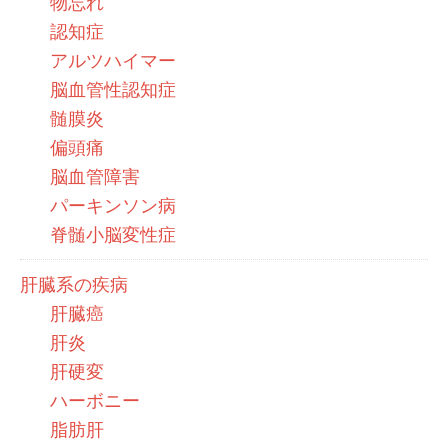
物忘れ
認知症
アルツハイマー
脳血管性認知症
髄膜炎
偏頭痛
脳血管障害
パーキンソン病
脊髄小脳変性症
肝臓系の疾病
肝臓癌
肝炎
肝硬変
ハーボニー
脂肪肝