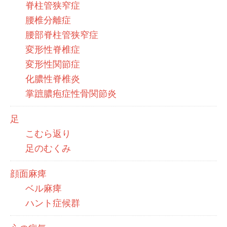
脊柱管狭窄症
腰椎分離症
腰部脊柱管狭窄症
変形性脊椎症
変形性関節症
化膿性脊椎炎
掌蹠膿疱症性骨関節炎
足
こむら返り
足のむくみ
顔面麻痺
ベル麻痺
ハント症候群