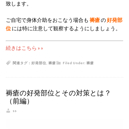
致します。
ご自宅で身体介助をおこなう場合も
褥瘡
の
好発部
位
には特に注意して観察するようにしましょう。
続きはこちら » »
関連タグ：
好発部位
,
褥瘡
Filed Under:
褥瘡
褥瘡の好発部位とその対策とは？
（前編）
ss