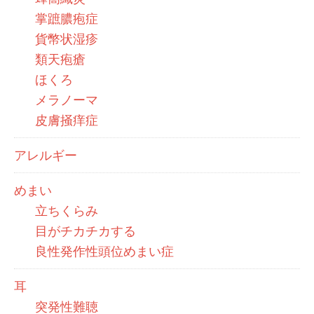
掌蹠膿疱症
貨幣状湿疹
類天疱瘡
ほくろ
メラノーマ
皮膚掻痒症
アレルギー
めまい
立ちくらみ
目がチカチカする
良性発作性頭位めまい症
耳
突発性難聴