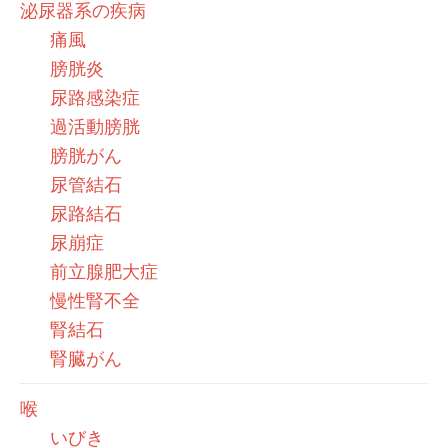
泌尿器系の疾病
痛風
膀胱炎
尿路感染症
過活動膀胱
膀胱がん
尿管結石
尿路結石
尿崩症
前立腺肥大症
慢性腎不全
腎結石
腎臓がん
喉
いびき