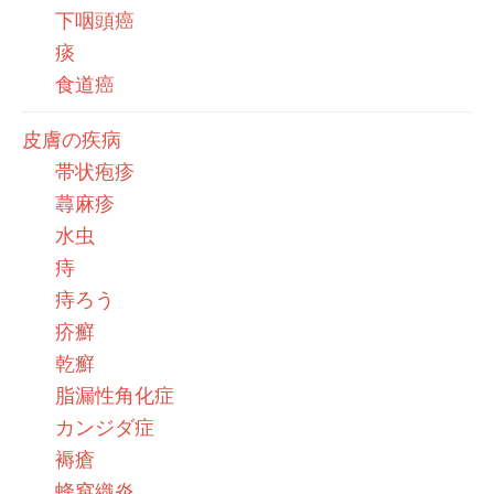
下咽頭癌
痰
食道癌
皮膚の疾病
帯状疱疹
蕁麻疹
水虫
痔
痔ろう
疥癬
乾癬
脂漏性角化症
カンジダ症
褥瘡
蜂窩織炎