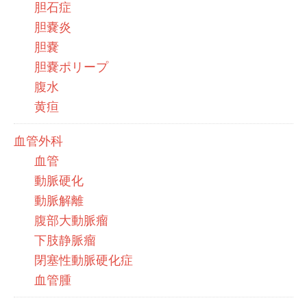
胆石症
胆嚢炎
胆嚢
胆嚢ポリープ
腹水
黄疸
血管外科
血管
動脈硬化
動脈解離
腹部大動脈瘤
下肢静脈瘤
閉塞性動脈硬化症
血管腫