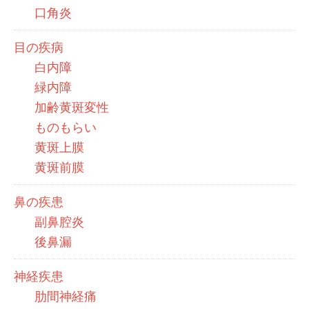
口角炎
目の疾病
白内障
緑内障
加齢黄斑変性
ものもらい
黄斑上膜
黄斑前膜
鼻の疾患
副鼻腔炎
後鼻漏
神経疾患
肋間神経痛