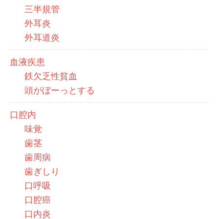
三半規管
外耳炎
外耳道炎
血液疾患
鉄欠乏性貧血
頭がぼーっとする
口腔内
味覚
歯茎
歯周病
歯ぎしり
口呼吸
口腔癌
口内炎