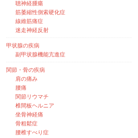
聴神経腫瘍
筋萎縮性側索硬化症
線維筋痛症
迷走神経反射
甲状腺の疾病
副甲状腺機能亢進症
関節・骨の疾病
肩の痛み
腰痛
関節リウマチ
椎間板ヘルニア
坐骨神経痛
骨粗鬆症
腰椎すべり症