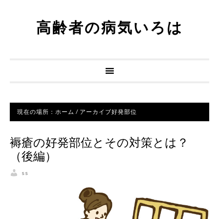
高齢者の病気いろは
現在の場所：
ホーム
/
アーカイブ好発部位
褥瘡の好発部位とその対策とは？
（後編）
ss