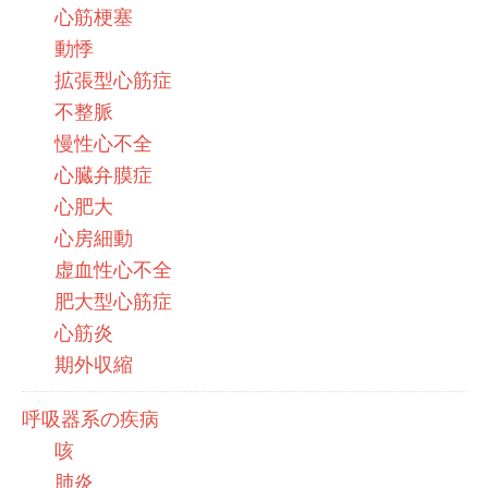
心筋梗塞
動悸
拡張型心筋症
不整脈
慢性心不全
心臓弁膜症
心肥大
心房細動
虚血性心不全
肥大型心筋症
心筋炎
期外収縮
呼吸器系の疾病
咳
肺炎