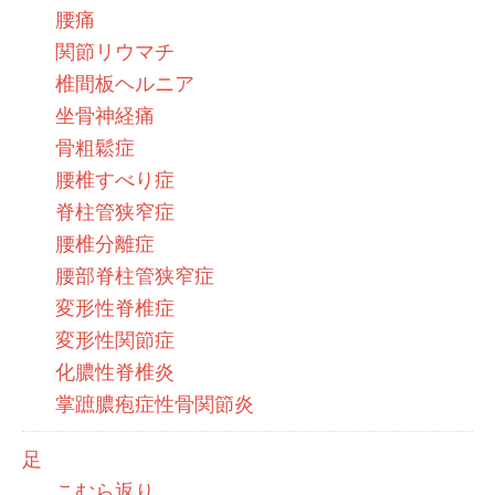
腰痛
関節リウマチ
椎間板ヘルニア
坐骨神経痛
骨粗鬆症
腰椎すべり症
脊柱管狭窄症
腰椎分離症
腰部脊柱管狭窄症
変形性脊椎症
変形性関節症
化膿性脊椎炎
掌蹠膿疱症性骨関節炎
足
こむら返り