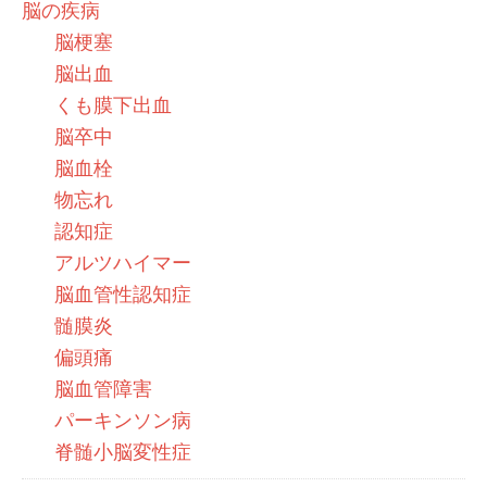
脳の疾病
脳梗塞
脳出血
くも膜下出血
脳卒中
脳血栓
物忘れ
認知症
アルツハイマー
脳血管性認知症
髄膜炎
偏頭痛
脳血管障害
パーキンソン病
脊髄小脳変性症