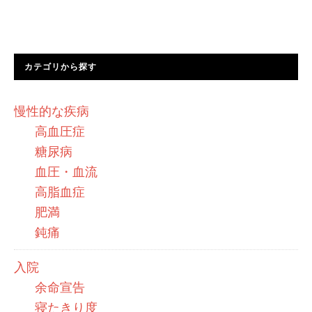
カテゴリから探す
慢性的な疾病
高血圧症
糖尿病
血圧・血流
高脂血症
肥満
鈍痛
入院
余命宣告
寝たきり度