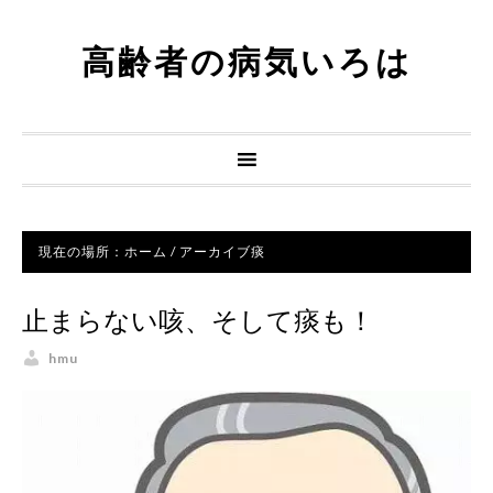
高齢者の病気いろは
現在の場所：
ホーム
/
アーカイブ痰
止まらない咳、そして痰も！
hmu