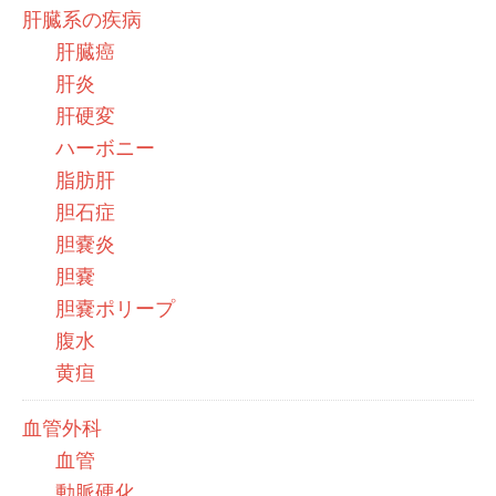
肝臓系の疾病
肝臓癌
肝炎
肝硬変
ハーボニー
脂肪肝
胆石症
胆嚢炎
胆嚢
胆嚢ポリープ
腹水
黄疸
血管外科
血管
動脈硬化