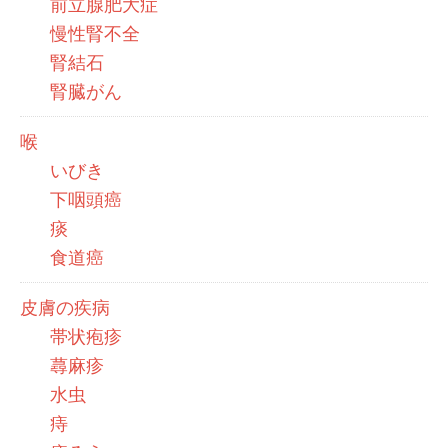
前立腺肥大症
慢性腎不全
腎結石
腎臓がん
喉
いびき
下咽頭癌
痰
食道癌
皮膚の疾病
帯状疱疹
蕁麻疹
水虫
痔