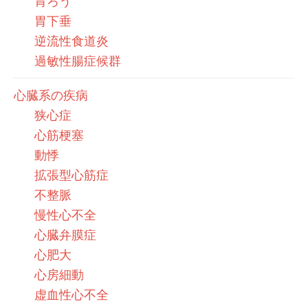
胃ろう
胃下垂
逆流性食道炎
過敏性腸症候群
心臓系の疾病
狭心症
心筋梗塞
動悸
拡張型心筋症
不整脈
慢性心不全
心臓弁膜症
心肥大
心房細動
虚血性心不全