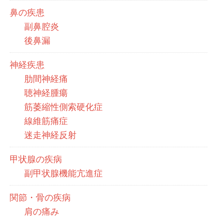
鼻の疾患
副鼻腔炎
後鼻漏
神経疾患
肋間神経痛
聴神経腫瘍
筋萎縮性側索硬化症
線維筋痛症
迷走神経反射
甲状腺の疾病
副甲状腺機能亢進症
関節・骨の疾病
肩の痛み