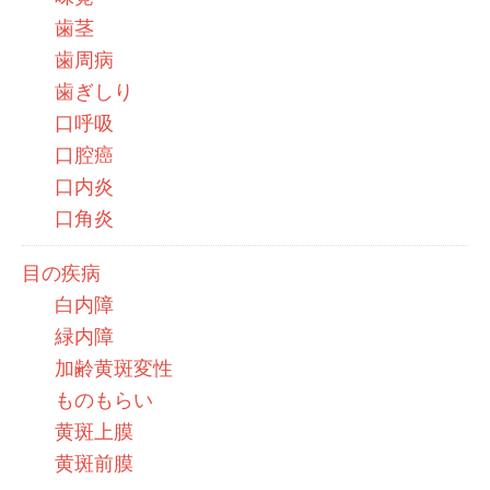
歯茎
歯周病
歯ぎしり
口呼吸
口腔癌
口内炎
口角炎
目の疾病
白内障
緑内障
加齢黄斑変性
ものもらい
黄斑上膜
黄斑前膜