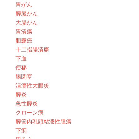
胃がん
膵臓がん
大腸がん
胃潰瘍
胆嚢癌
十二指腸潰瘍
下血
便秘
腸閉塞
潰瘍性大腸炎
膵炎
急性膵炎
クローン病
膵管内乳頭粘液性腫瘍
下痢