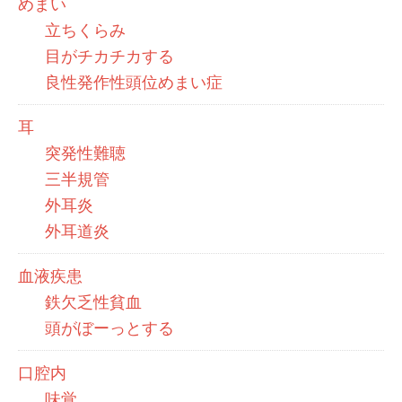
めまい
立ちくらみ
目がチカチカする
良性発作性頭位めまい症
耳
突発性難聴
三半規管
外耳炎
外耳道炎
血液疾患
鉄欠乏性貧血
頭がぼーっとする
口腔内
味覚