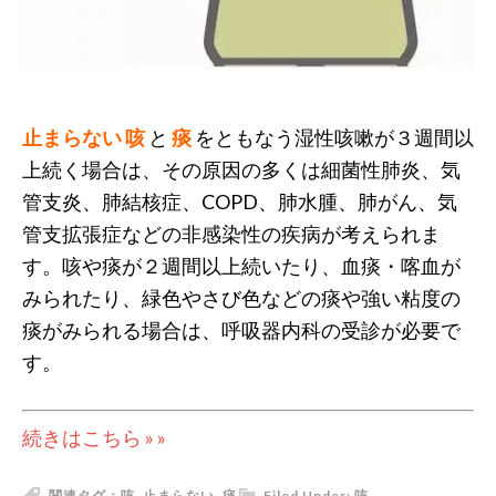
止まらない
咳
と
痰
をともなう湿性咳嗽が３週間以
上続く場合は、その原因の多くは細菌性肺炎、気
管支炎、肺結核症、COPD、肺水腫、肺がん、気
管支拡張症などの非感染性の疾病が考えられま
す。咳や痰が２週間以上続いたり、血痰・喀血が
みられたり、緑色やさび色などの痰や強い粘度の
痰がみられる場合は、呼吸器内科の受診が必要で
す。
続きはこちら » »
関連タグ：
咳
,
止まらない
,
痰
Filed Under:
咳