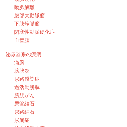
動脈解離
腹部大動脈瘤
下肢静脈瘤
閉塞性動脈硬化症
血管腫
泌尿器系の疾病
痛風
膀胱炎
尿路感染症
過活動膀胱
膀胱がん
尿管結石
尿路結石
尿崩症