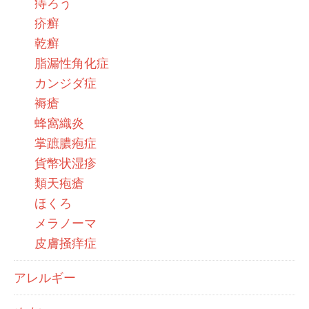
痔ろう
疥癬
乾癬
脂漏性角化症
カンジダ症
褥瘡
蜂窩織炎
掌蹠膿疱症
貨幣状湿疹
類天疱瘡
ほくろ
メラノーマ
皮膚掻痒症
アレルギー