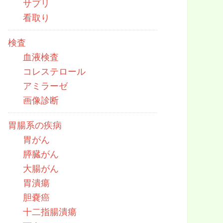
サプリ
看取り
検査
血液検査
コレステロール
アミラーゼ
画像診断
胃腸系の疾病
胃がん
膵臓がん
大腸がん
胃潰瘍
胆嚢癌
十二指腸潰瘍