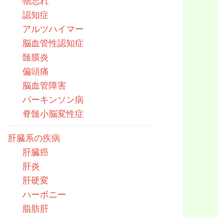
物忘れ
認知症
アルツハイマー
脳血管性認知症
髄膜炎
偏頭痛
脳血管障害
パーキンソン病
脊髄小脳変性症
肝臓系の疾病
肝臓癌
肝炎
肝硬変
ハーボニー
脂肪肝