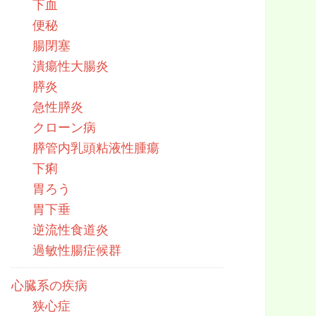
下血
便秘
腸閉塞
潰瘍性大腸炎
膵炎
急性膵炎
クローン病
膵管内乳頭粘液性腫瘍
下痢
胃ろう
胃下垂
逆流性食道炎
過敏性腸症候群
心臓系の疾病
狭心症