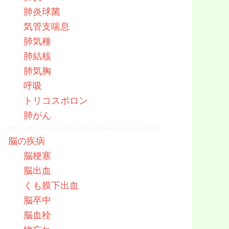
肺炎球菌
気管支喘息
肺気種
肺結核
肺気胸
呼吸
トリコスポロン
肺がん
脳の疾病
脳梗塞
脳出血
くも膜下出血
脳卒中
脳血栓