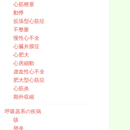
心筋梗塞
動悸
拡張型心筋症
不整脈
慢性心不全
心臓弁膜症
心肥大
心房細動
虚血性心不全
肥大型心筋症
心筋炎
期外収縮
呼吸器系の疾病
咳
肺炎