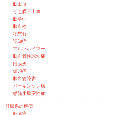
脳出血
くも膜下出血
脳卒中
脳血栓
物忘れ
認知症
アルツハイマー
脳血管性認知症
髄膜炎
偏頭痛
脳血管障害
パーキンソン病
脊髄小脳変性症
肝臓系の疾病
肝臓癌