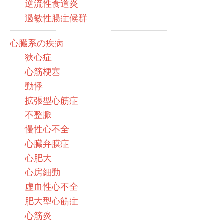
逆流性食道炎
過敏性腸症候群
心臓系の疾病
狭心症
心筋梗塞
動悸
拡張型心筋症
不整脈
慢性心不全
心臓弁膜症
心肥大
心房細動
虚血性心不全
肥大型心筋症
心筋炎