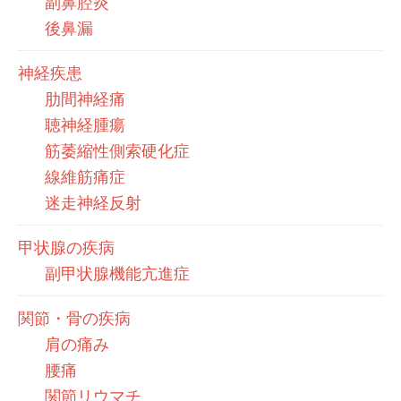
副鼻腔炎
後鼻漏
神経疾患
肋間神経痛
聴神経腫瘍
筋萎縮性側索硬化症
線維筋痛症
迷走神経反射
甲状腺の疾病
副甲状腺機能亢進症
関節・骨の疾病
肩の痛み
腰痛
関節リウマチ