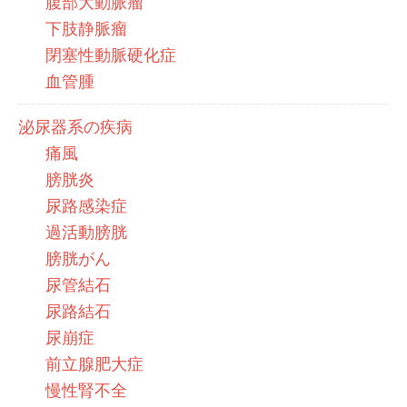
腹部大動脈瘤
下肢静脈瘤
閉塞性動脈硬化症
血管腫
泌尿器系の疾病
痛風
膀胱炎
尿路感染症
過活動膀胱
膀胱がん
尿管結石
尿路結石
尿崩症
前立腺肥大症
慢性腎不全