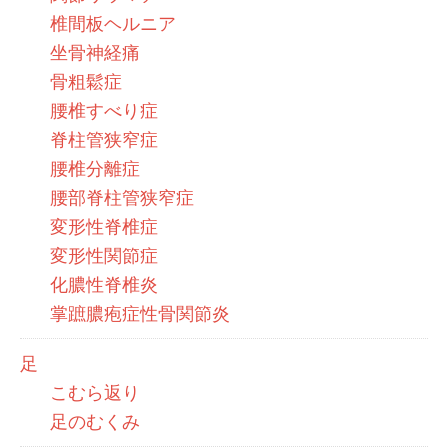
椎間板ヘルニア
坐骨神経痛
骨粗鬆症
腰椎すべり症
脊柱管狭窄症
腰椎分離症
腰部脊柱管狭窄症
変形性脊椎症
変形性関節症
化膿性脊椎炎
掌蹠膿疱症性骨関節炎
足
こむら返り
足のむくみ