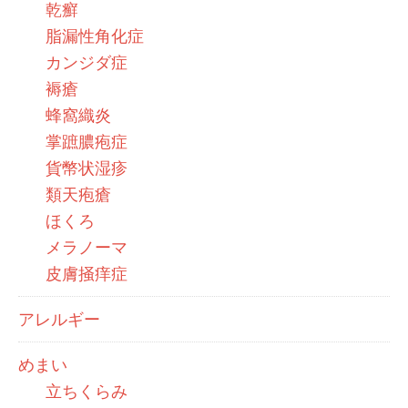
乾癬
脂漏性角化症
カンジダ症
褥瘡
蜂窩織炎
掌蹠膿疱症
貨幣状湿疹
類天疱瘡
ほくろ
メラノーマ
皮膚掻痒症
アレルギー
めまい
立ちくらみ