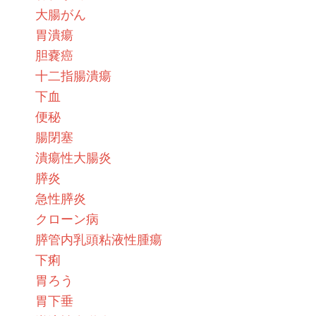
大腸がん
胃潰瘍
胆嚢癌
十二指腸潰瘍
下血
便秘
腸閉塞
潰瘍性大腸炎
膵炎
急性膵炎
クローン病
膵管内乳頭粘液性腫瘍
下痢
胃ろう
胃下垂