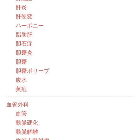
肝炎
肝硬変
ハーボニー
脂肪肝
胆石症
胆嚢炎
胆嚢
胆嚢ポリープ
腹水
黄疸
血管外科
血管
動脈硬化
動脈解離