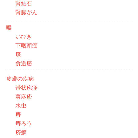
腎結石
腎臓がん
喉
いびき
下咽頭癌
痰
食道癌
皮膚の疾病
帯状疱疹
蕁麻疹
水虫
痔
痔ろう
疥癬