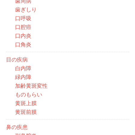
歯周病
歯ぎしり
口呼吸
口腔癌
口内炎
口角炎
目の疾病
白内障
緑内障
加齢黄斑変性
ものもらい
黄斑上膜
黄斑前膜
鼻の疾患