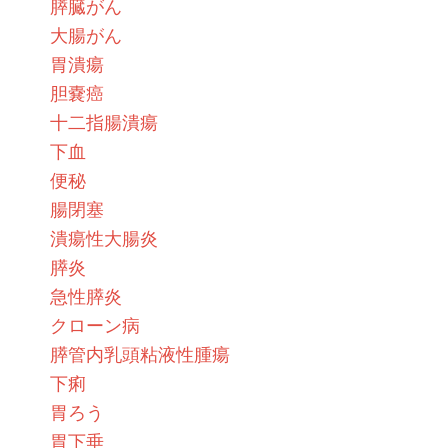
膵臓がん
大腸がん
胃潰瘍
胆嚢癌
十二指腸潰瘍
下血
便秘
腸閉塞
潰瘍性大腸炎
膵炎
急性膵炎
クローン病
膵管内乳頭粘液性腫瘍
下痢
胃ろう
胃下垂