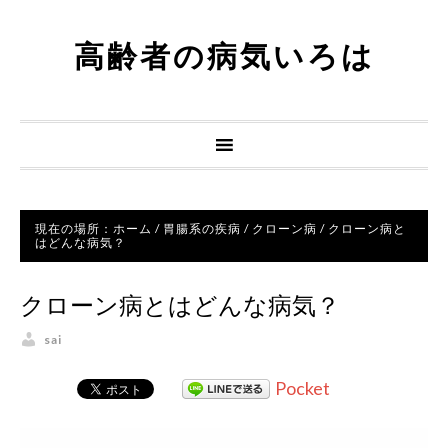
高齢者の病気いろは
現在の場所：
ホーム
/
胃腸系の疾病
/
クローン病
/
クローン病と
はどんな病気？
クローン病とはどんな病気？
sai
Pocket