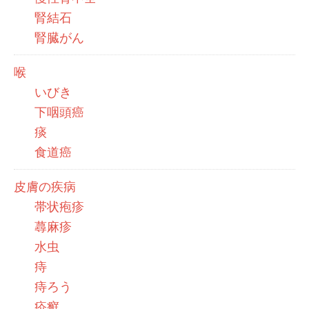
腎結石
腎臓がん
喉
いびき
下咽頭癌
痰
食道癌
皮膚の疾病
帯状疱疹
蕁麻疹
水虫
痔
痔ろう
疥癬