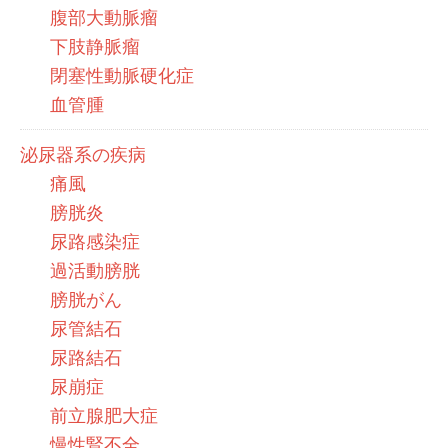
腹部大動脈瘤
下肢静脈瘤
閉塞性動脈硬化症
血管腫
泌尿器系の疾病
痛風
膀胱炎
尿路感染症
過活動膀胱
膀胱がん
尿管結石
尿路結石
尿崩症
前立腺肥大症
慢性腎不全