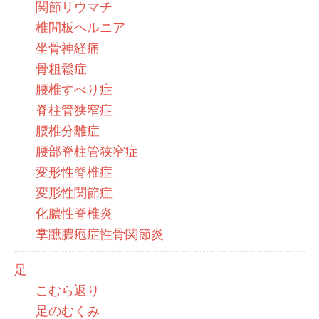
関節リウマチ
椎間板ヘルニア
坐骨神経痛
骨粗鬆症
腰椎すべり症
脊柱管狭窄症
腰椎分離症
腰部脊柱管狭窄症
変形性脊椎症
変形性関節症
化膿性脊椎炎
掌蹠膿疱症性骨関節炎
足
こむら返り
足のむくみ