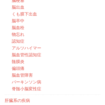
脳梗塞
脳出血
くも膜下出血
脳卒中
脳血栓
物忘れ
認知症
アルツハイマー
脳血管性認知症
髄膜炎
偏頭痛
脳血管障害
パーキンソン病
脊髄小脳変性症
肝臓系の疾病