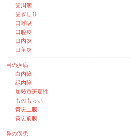
歯周病
歯ぎしり
口呼吸
口腔癌
口内炎
口角炎
目の疾病
白内障
緑内障
加齢黄斑変性
ものもらい
黄斑上膜
黄斑前膜
鼻の疾患