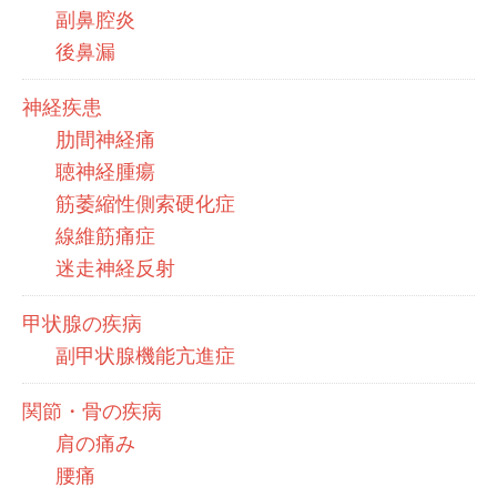
副鼻腔炎
後鼻漏
神経疾患
肋間神経痛
聴神経腫瘍
筋萎縮性側索硬化症
線維筋痛症
迷走神経反射
甲状腺の疾病
副甲状腺機能亢進症
関節・骨の疾病
肩の痛み
腰痛