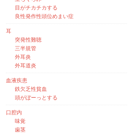
目がチカチカする
良性発作性頭位めまい症
耳
突発性難聴
三半規管
外耳炎
外耳道炎
血液疾患
鉄欠乏性貧血
頭がぼーっとする
口腔内
味覚
歯茎