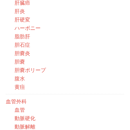
肝臓癌
肝炎
肝硬変
ハーボニー
脂肪肝
胆石症
胆嚢炎
胆嚢
胆嚢ポリープ
腹水
黄疸
血管外科
血管
動脈硬化
動脈解離