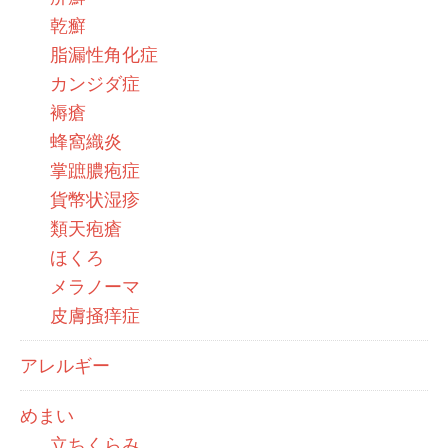
乾癬
脂漏性角化症
カンジダ症
褥瘡
蜂窩織炎
掌蹠膿疱症
貨幣状湿疹
類天疱瘡
ほくろ
メラノーマ
皮膚掻痒症
アレルギー
めまい
立ちくらみ