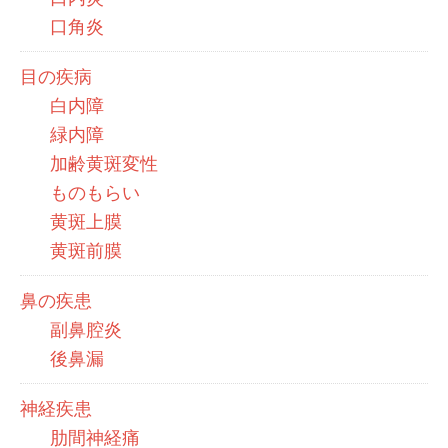
口角炎
目の疾病
白内障
緑内障
加齢黄斑変性
ものもらい
黄斑上膜
黄斑前膜
鼻の疾患
副鼻腔炎
後鼻漏
神経疾患
肋間神経痛