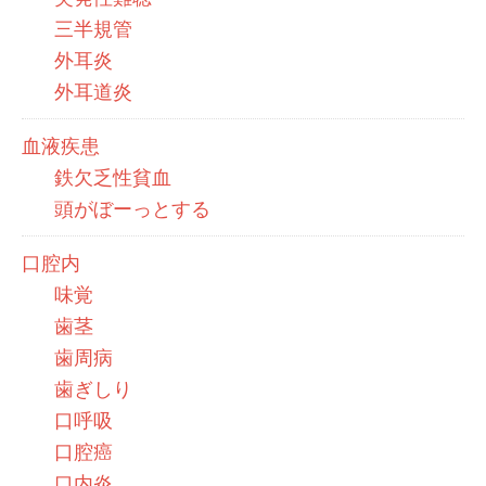
三半規管
外耳炎
外耳道炎
血液疾患
鉄欠乏性貧血
頭がぼーっとする
口腔内
味覚
歯茎
歯周病
歯ぎしり
口呼吸
口腔癌
口内炎