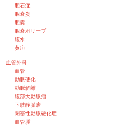
胆石症
胆嚢炎
胆嚢
胆嚢ポリープ
腹水
黄疸
血管外科
血管
動脈硬化
動脈解離
腹部大動脈瘤
下肢静脈瘤
閉塞性動脈硬化症
血管腫