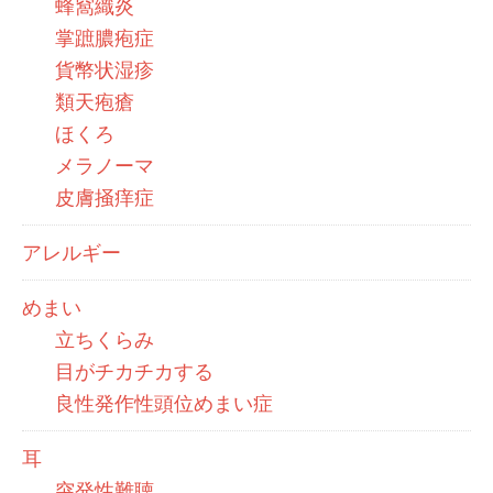
蜂窩織炎
掌蹠膿疱症
貨幣状湿疹
類天疱瘡
ほくろ
メラノーマ
皮膚掻痒症
アレルギー
めまい
立ちくらみ
目がチカチカする
良性発作性頭位めまい症
耳
突発性難聴