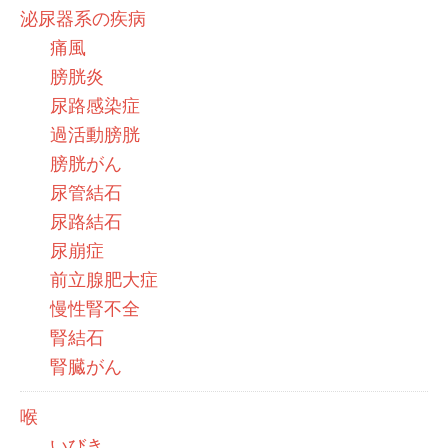
泌尿器系の疾病
痛風
膀胱炎
尿路感染症
過活動膀胱
膀胱がん
尿管結石
尿路結石
尿崩症
前立腺肥大症
慢性腎不全
腎結石
腎臓がん
喉
いびき