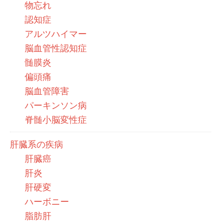
物忘れ
認知症
アルツハイマー
脳血管性認知症
髄膜炎
偏頭痛
脳血管障害
パーキンソン病
脊髄小脳変性症
肝臓系の疾病
肝臓癌
肝炎
肝硬変
ハーボニー
脂肪肝