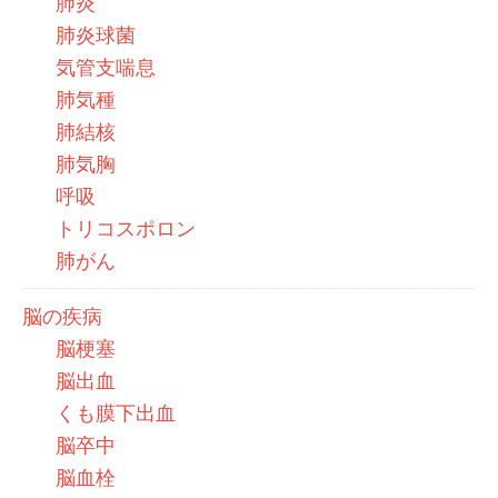
肺炎
肺炎球菌
気管支喘息
肺気種
肺結核
肺気胸
呼吸
トリコスポロン
肺がん
脳の疾病
脳梗塞
脳出血
くも膜下出血
脳卒中
脳血栓