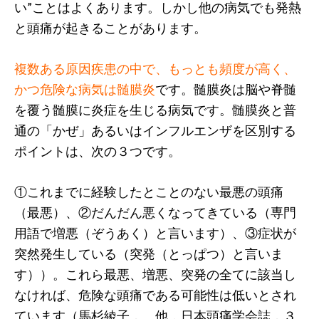
い”ことはよくあります。しかし他の病気でも発熱
と頭痛が起きることがあります。
複数ある原因疾患の中で、もっとも頻度が高く、
かつ危険な病気は髄膜炎
です。髄膜炎は脳や脊髄
を覆う髄膜に炎症を生じる病気です。髄膜炎と普
通の「かぜ」あるいはインフルエンザを区別する
ポイントは、次の３つです。
①これまでに経験したとことのない最悪の頭痛
（最悪）、②だんだん悪くなってきている（専門
用語で増悪（ぞうあく）と言います）、③症状が
突然発生している（突発（とっぱつ）と言いま
す））。これら最悪、増悪、突発の全てに該当し
なければ、危険な頭痛である可能性は低いとされ
ています（馬杉綾子， 他．日本頭痛学会誌，３