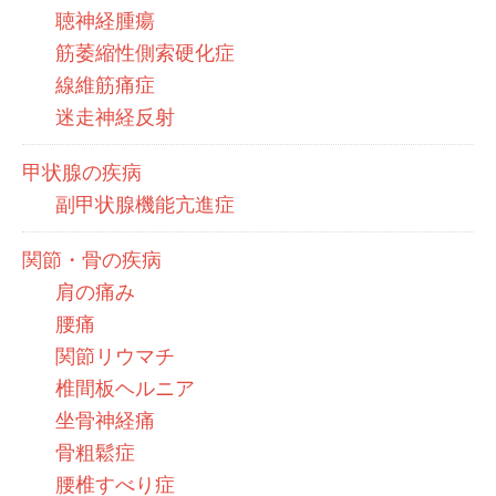
聴神経腫瘍
筋萎縮性側索硬化症
線維筋痛症
迷走神経反射
甲状腺の疾病
副甲状腺機能亢進症
関節・骨の疾病
肩の痛み
腰痛
関節リウマチ
椎間板ヘルニア
坐骨神経痛
骨粗鬆症
腰椎すべり症