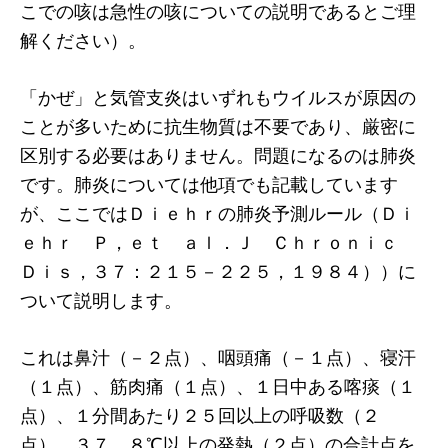
こでの咳は急性の咳についての説明であるとご理
解ください）。
「かぜ」と気管支炎はいずれもウイルスが原因の
ことが多いために抗生物質は不要であり、厳密に
区別する必要はありません。問題になるのは肺炎
です。肺炎については他項でも記載しています
が、ここではＤｉｅｈｒの肺炎予測ルール（Ｄｉ
ｅｈｒ Ｐ，ｅｔ ａｌ．Ｊ Ｃｈｒｏｎｉｃ
Ｄｉｓ，３７：２１５－２２５，１９８４））に
ついて説明します。
これは鼻汁（－２点）、咽頭痛（－１点）、寝汗
（１点）、筋肉痛（１点）、１日中ある喀痰（１
点）、１分間あたり２５回以上の呼吸数（２
点）、３７．８℃以上の発熱（２点）の合計点を