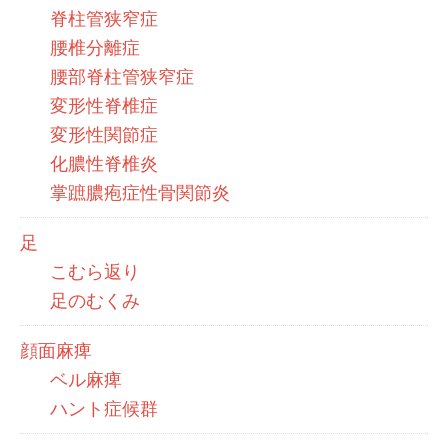
脊柱管狭窄症
腰椎分離症
腰部脊柱管狭窄症
変形性脊椎症
変形性関節症
化膿性脊椎炎
掌蹠膿疱症性骨関節炎
足
こむら返り
足のむくみ
顔面麻痺
ベル麻痺
ハント症候群