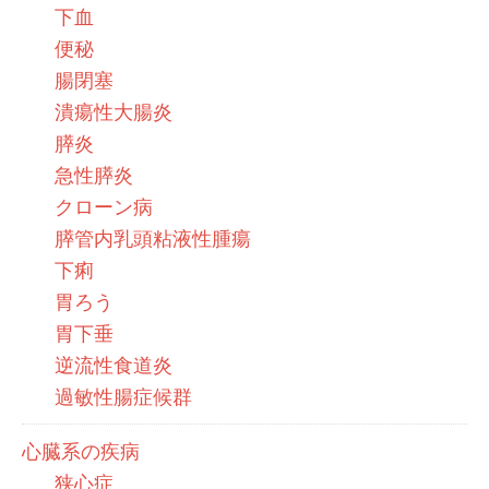
下血
便秘
腸閉塞
潰瘍性大腸炎
膵炎
急性膵炎
クローン病
膵管内乳頭粘液性腫瘍
下痢
胃ろう
胃下垂
逆流性食道炎
過敏性腸症候群
心臓系の疾病
狭心症