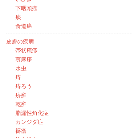
下咽頭癌
痰
食道癌
皮膚の疾病
帯状疱疹
蕁麻疹
水虫
痔
痔ろう
疥癬
乾癬
脂漏性角化症
カンジダ症
褥瘡