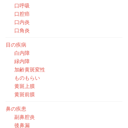
口呼吸
口腔癌
口内炎
口角炎
目の疾病
白内障
緑内障
加齢黄斑変性
ものもらい
黄斑上膜
黄斑前膜
鼻の疾患
副鼻腔炎
後鼻漏