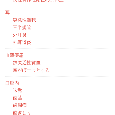
耳
突発性難聴
三半規管
外耳炎
外耳道炎
血液疾患
鉄欠乏性貧血
頭がぼーっとする
口腔内
味覚
歯茎
歯周病
歯ぎしり