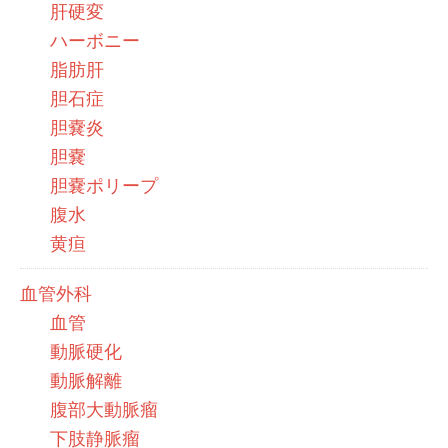
肝硬変
ハーボニー
脂肪肝
胆石症
胆嚢炎
胆嚢
胆嚢ポリープ
腹水
黄疸
血管外科
血管
動脈硬化
動脈解離
腹部大動脈瘤
下肢静脈瘤