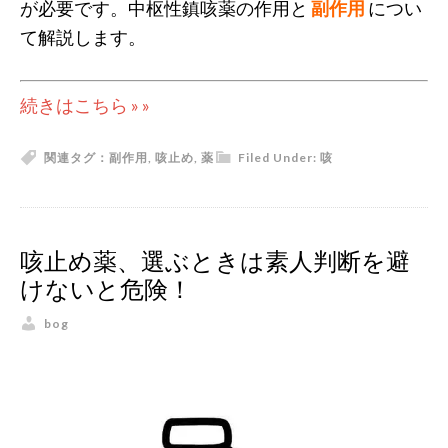
が必要です。中枢性鎮咳薬の作用と
副作用
につい
て解説します。
続きはこちら » »
関連タグ：
副作用
,
咳止め
,
薬
Filed Under:
咳
咳止め薬、選ぶときは素人判断を避
けないと危険！
bog