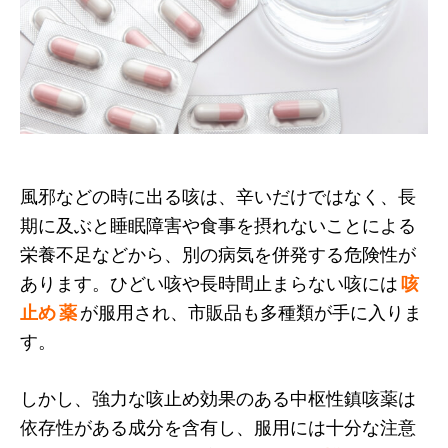
風邪などの時に出る咳は、辛いだけではなく、長
期に及ぶと睡眠障害や食事を摂れないことによる
栄養不足などから、別の病気を併発する危険性が
あります。ひどい咳や長時間止まらない咳には
咳
止め
薬
が服用され、市販品も多種類が手に入りま
す。
しかし、強力な咳止め効果のある中枢性鎮咳薬は
依存性がある成分を含有し、服用には十分な注意