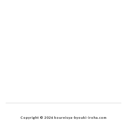
Copyright © 2026 koureisya-byouki-iroha.com