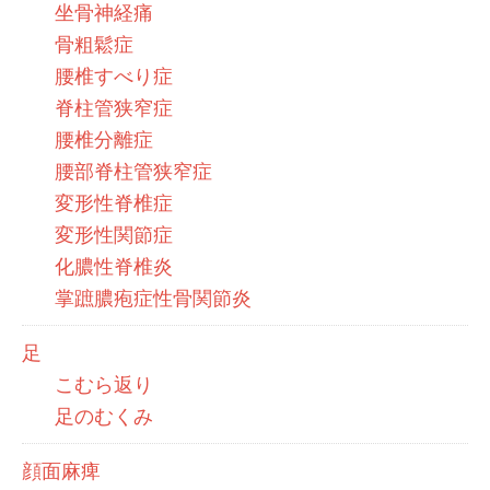
坐骨神経痛
骨粗鬆症
腰椎すべり症
脊柱管狭窄症
腰椎分離症
腰部脊柱管狭窄症
変形性脊椎症
変形性関節症
化膿性脊椎炎
掌蹠膿疱症性骨関節炎
足
こむら返り
足のむくみ
顔面麻痺