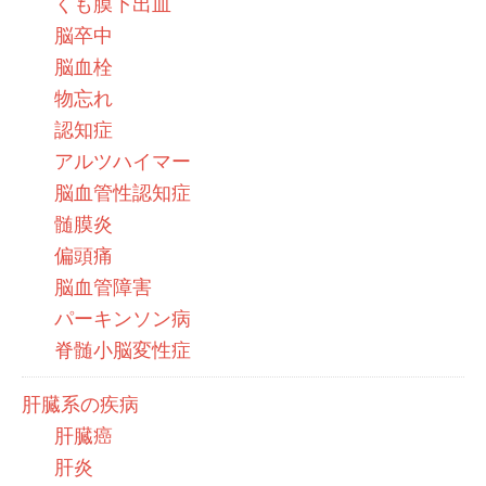
くも膜下出血
脳卒中
脳血栓
物忘れ
認知症
アルツハイマー
脳血管性認知症
髄膜炎
偏頭痛
脳血管障害
パーキンソン病
脊髄小脳変性症
肝臓系の疾病
肝臓癌
肝炎