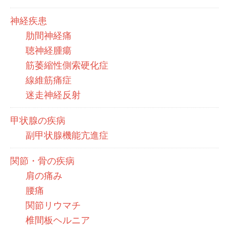
神経疾患
肋間神経痛
聴神経腫瘍
筋萎縮性側索硬化症
線維筋痛症
迷走神経反射
甲状腺の疾病
副甲状腺機能亢進症
関節・骨の疾病
肩の痛み
腰痛
関節リウマチ
椎間板ヘルニア