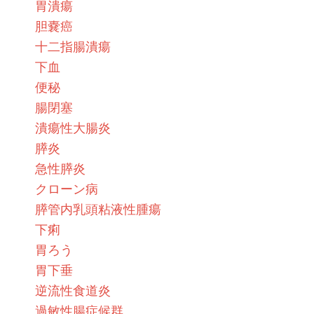
胃潰瘍
胆嚢癌
十二指腸潰瘍
下血
便秘
腸閉塞
潰瘍性大腸炎
膵炎
急性膵炎
クローン病
膵管内乳頭粘液性腫瘍
下痢
胃ろう
胃下垂
逆流性食道炎
過敏性腸症候群