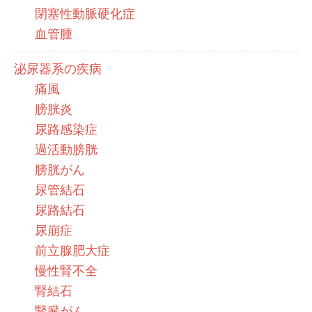
閉塞性動脈硬化症
血管腫
泌尿器系の疾病
痛風
膀胱炎
尿路感染症
過活動膀胱
膀胱がん
尿管結石
尿路結石
尿崩症
前立腺肥大症
慢性腎不全
腎結石
腎臓がん