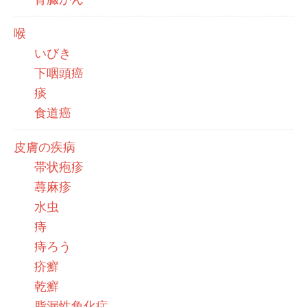
喉
いびき
下咽頭癌
痰
食道癌
皮膚の疾病
帯状疱疹
蕁麻疹
水虫
痔
痔ろう
疥癬
乾癬
脂漏性角化症