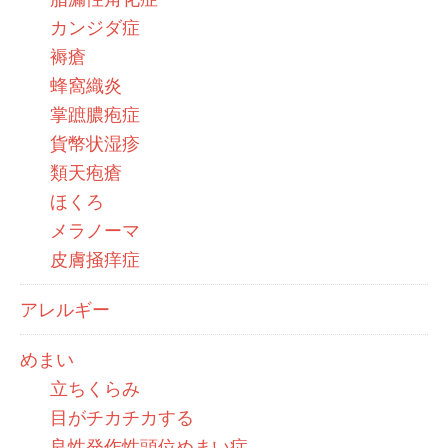
カンジダ症
褥瘡
蜂窩織炎
掌蹠膿疱症
貨幣状湿疹
類天疱瘡
ほくろ
メラノーマ
皮膚掻痒症
アレルギー
めまい
立ちくらみ
目がチカチカする
良性発作性頭位めまい症