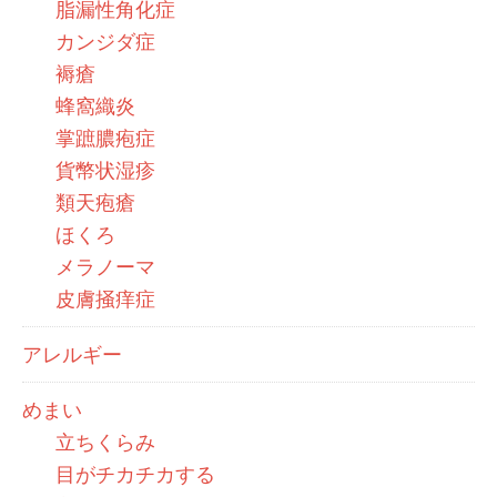
脂漏性角化症
カンジダ症
褥瘡
蜂窩織炎
掌蹠膿疱症
貨幣状湿疹
類天疱瘡
ほくろ
メラノーマ
皮膚掻痒症
アレルギー
めまい
立ちくらみ
目がチカチカする