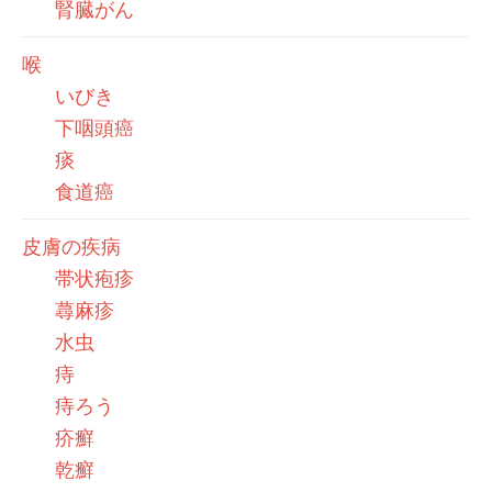
腎臓がん
喉
いびき
下咽頭癌
痰
食道癌
皮膚の疾病
帯状疱疹
蕁麻疹
水虫
痔
痔ろう
疥癬
乾癬