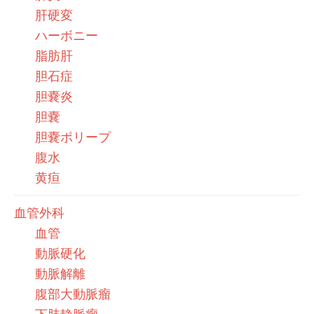
肝硬変
ハーボニー
脂肪肝
胆石症
胆嚢炎
胆嚢
胆嚢ポリープ
腹水
黄疸
血管外科
血管
動脈硬化
動脈解離
腹部大動脈瘤