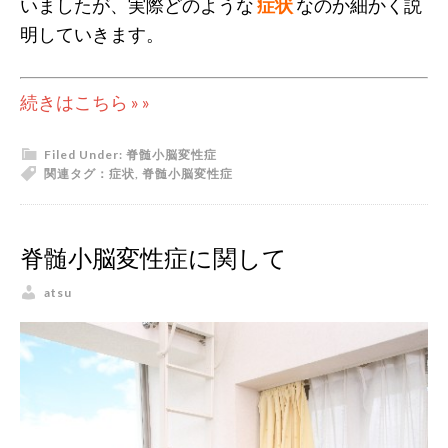
いましたが、実際どのような
症状
なのか細かく説
明していきます。
続きはこちら » »
Filed Under:
脊髄小脳変性症
関連タグ：
症状
,
脊髄小脳変性症
脊髄小脳変性症に関して
atsu