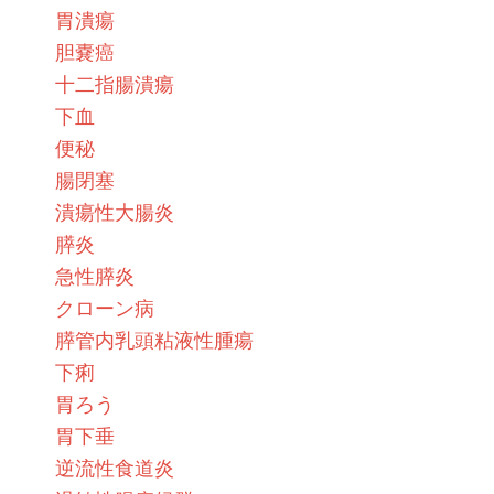
胃潰瘍
胆嚢癌
十二指腸潰瘍
下血
便秘
腸閉塞
潰瘍性大腸炎
膵炎
急性膵炎
クローン病
膵管内乳頭粘液性腫瘍
下痢
胃ろう
胃下垂
逆流性食道炎