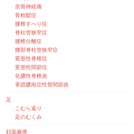
坐骨神経痛
骨粗鬆症
腰椎すべり症
脊柱管狭窄症
腰椎分離症
腰部脊柱管狭窄症
変形性脊椎症
変形性関節症
化膿性脊椎炎
掌蹠膿疱症性骨関節炎
足
こむら返り
足のむくみ
顔面麻痺