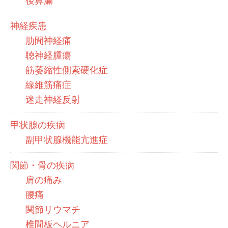
後鼻漏
神経疾患
肋間神経痛
聴神経腫瘍
筋萎縮性側索硬化症
線維筋痛症
迷走神経反射
甲状腺の疾病
副甲状腺機能亢進症
関節・骨の疾病
肩の痛み
腰痛
関節リウマチ
椎間板ヘルニア