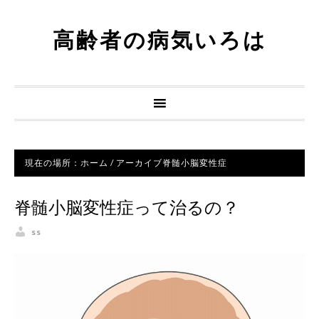
高齢者の病気いろは
現在の場所：
ホーム
/
アーカイブ脊髄小脳変性症
脊髄小脳変性症って治るの？
ss