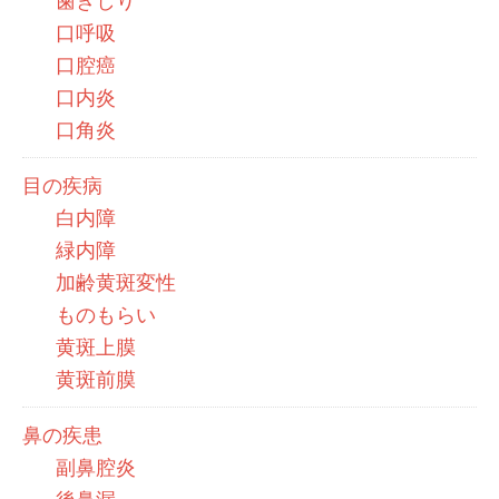
歯ぎしり
口呼吸
口腔癌
口内炎
口角炎
目の疾病
白内障
緑内障
加齢黄斑変性
ものもらい
黄斑上膜
黄斑前膜
鼻の疾患
副鼻腔炎