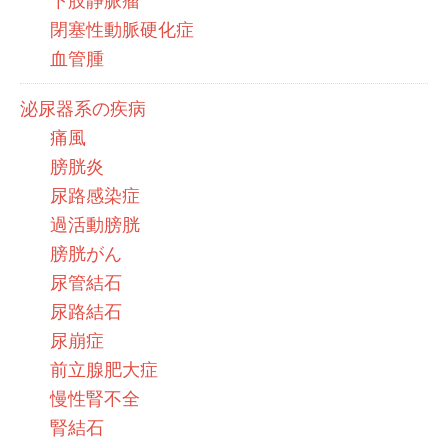
下肢静脈瘤
閉塞性動脈硬化症
血管腫
泌尿器系の疾病
痛風
膀胱炎
尿路感染症
過活動膀胱
膀胱がん
尿管結石
尿路結石
尿崩症
前立腺肥大症
慢性腎不全
腎結石