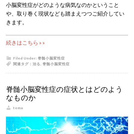
小脳変性症がどのような病気なのかということ
や、取り巻く現状なども踏まえつつご紹介してい
きます。
続きはこちら » »
Filed Under:
脊髄小脳変性症
関連タグ：
治る
,
脊髄小脳変性症
脊髄小脳変性症の症状とはどのよう
なものか
toma