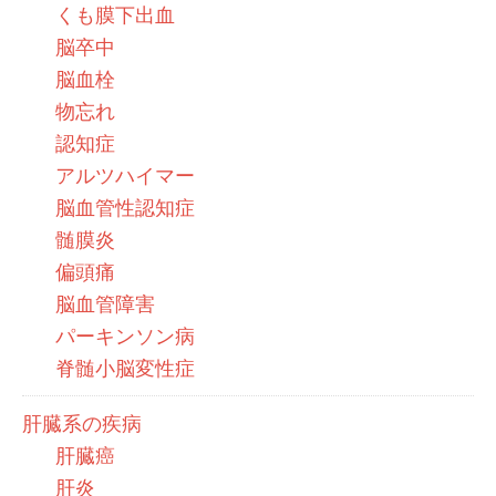
くも膜下出血
脳卒中
脳血栓
物忘れ
認知症
アルツハイマー
脳血管性認知症
髄膜炎
偏頭痛
脳血管障害
パーキンソン病
脊髄小脳変性症
肝臓系の疾病
肝臓癌
肝炎