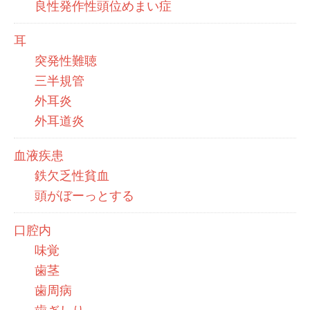
良性発作性頭位めまい症
耳
突発性難聴
三半規管
外耳炎
外耳道炎
血液疾患
鉄欠乏性貧血
頭がぼーっとする
口腔内
味覚
歯茎
歯周病